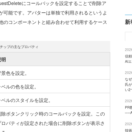
estDeleteにコールバックを設定することで削除ア
が可能です。アバターは単独で利用されるというよ
新
他のコンポーネントと組み合わせて利用するケース
 チップの主なプロパティ
2026
信頼
説明
AI
背景色を設定。
2026
なぜ
氏が
ラベルの色を設定。
い2
ラベルのスタイルを設定。
2026
PR
──
削除ボタンクリック時のコールバックを設定。この
プロパティが設定された場合に削除ボタンが表示さ
2026
技術