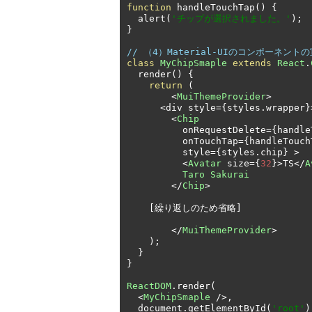
function
 handleTouchTap
()
{
  alert
(
'チップが選択されました。'
);
}
// （4）Material-UIのコンポーネント
class
MyChipSmaple
extends
React
.
  render
()
{
return
(
<
MuiThemeProvider
>
<
div style
={
styles
.
wrapper
}
<
Chip
          onRequestDelete
={
handle
          onTouchTap
={
handleTouch
          style
={
styles
.
chip
}
>
<
Avatar
 size
={
32
}>
TS
</
A
Taro
Sakurai
</
Chip
>
[繰り返しのため省略]
</
MuiThemeProvider
>
);
}
}
ReactDOM
.
render
(
<
MyChipSmaple
/>,
  document
.
getElementById
(
'root'
)