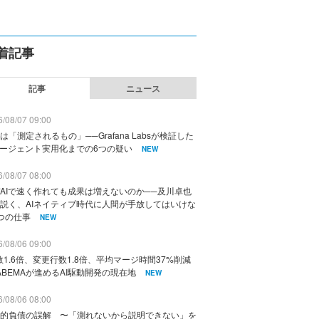
着記事
記事
ニュース
/08/07 09:00
は「測定されるもの」──Grafana Labsが検証した
エージェント実用化までの6つの疑い
NEW
/08/07 08:00
AIで速く作れても成果は増えないのか──及川卓也
説く、AIネイティブ時代に人間が手放してはいけな
つの仕事
NEW
/08/06 09:00
数1.6倍、変更行数1.8倍、平均マージ時間37%削減
ABEMAが進めるAI駆動開発の現在地
NEW
/08/06 08:00
的負債の誤解 〜「測れないから説明できない」を