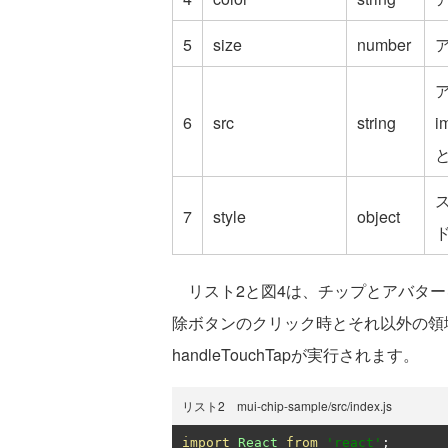
5
size
number
6
src
string
7
style
object
リスト2と図4は、チップとアバター
除ボタンのクリック時とそれ以外の領域のク
handleTouchTapが実行されます。
リスト2 mui-chip-sample/src/index.js
import
React
from
'react'
;