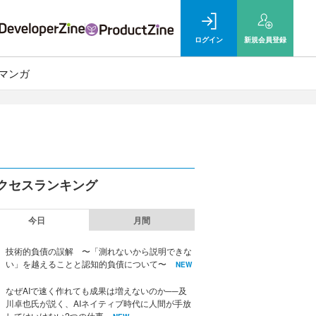
ログイン
新規
会員登録
マンガ
クセスランキング
今日
月間
技術的負債の誤解 〜「測れないから説明できな
い」を越えることと認知的負債について〜
NEW
なぜAIで速く作れても成果は増えないのか──及
川卓也氏が説く、AIネイティブ時代に人間が手放
してはいけない2つの仕事