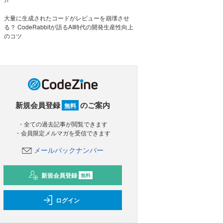
大量に生成されたコードがレビューを崩壊させ
る？ CodeRabbitが語るAI時代の開発生産性向上
のコツ
新規会員登録
のご案内
無料
・全ての過去記事が閲覧できます
・会員限定メルマガを受信できます
メールバックナンバー
新規会員登録
無料
ログイン