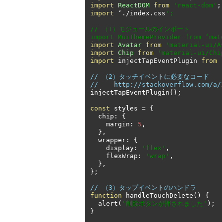
import
ReactDOM
from
'react-dom'
;
import
‘./
index
.
css
';

// （1）モジュールのインポート

import MuiThemeProvider from ‘mat
import
Avatar
from
'material-ui/A
import
Chip
from
'material-ui/Chi
import
 injectTapEventPlugin 
from
// （2）タッチイベントに必要なコード
//    http://stackoverflow.com/a/
injectTapEventPlugin
();
const
 styles 
=
{
  chip
:
{
    margin
:
5
,
},
  wrapper
:
{
    display
:
'flex'
,
    flexWrap
:
'wrap'
,
},
};
// （3）タップイベントのハンドラ
function
 handleTouchDelete
()
{
  alert
(
'削除ボタンが押されました'
);
}