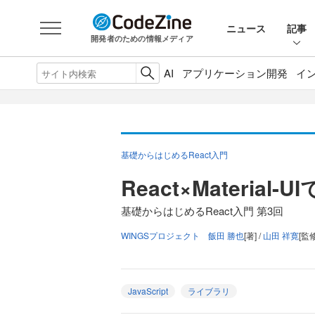
ニュース
記事
開発者のための情報メディア
AI
アプリケーション開発
イ
基礎からはじめるReact入門
React×Materia
基礎からはじめるReact入門 第3回
WINGSプロジェクト 飯田 勝也
[著] /
山田 祥寛
[監修
JavaScript
ライブラリ