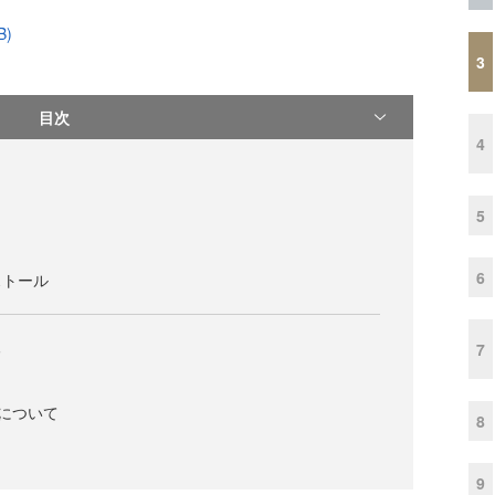
B)
3
目次
4
5
6
ンストール
る
7
erについて
8
9