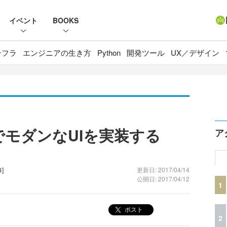
イベント
BOOKS
ンフラ
エンジニアの生き方
Python
開発ツール
UX／デザイン
l-UIでモダンなUIを実装する
ア
]
更新日: 2017/04/14
公開日: 2017/04/12
1
ポスト
2