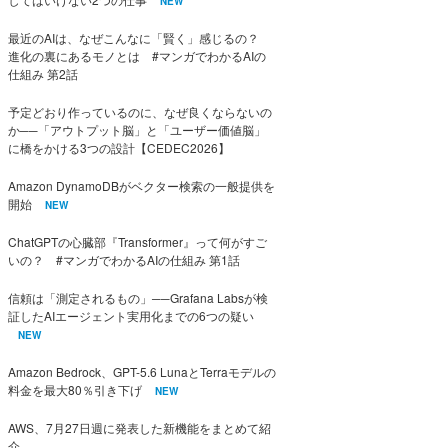
NEW
最近のAIは、なぜこんなに「賢く」感じるの？
進化の裏にあるモノとは #マンガでわかるAIの
仕組み 第2話
予定どおり作っているのに、なぜ良くならないの
か──「アウトプット脳」と「ユーザー価値脳」
に橋をかける3つの設計【CEDEC2026】
Amazon DynamoDBがベクター検索の一般提供を
開始
NEW
ChatGPTの心臓部『Transformer』って何がすご
いの？ #マンガでわかるAIの仕組み 第1話
信頼は「測定されるもの」──Grafana Labsが検
証したAIエージェント実用化までの6つの疑い
NEW
Amazon Bedrock、GPT-5.6 LunaとTerraモデルの
料金を最大80％引き下げ
NEW
AWS、7月27日週に発表した新機能をまとめて紹
介