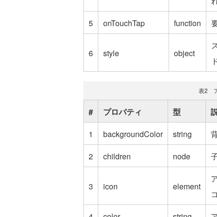
5
onTouchTap
function
6
style
object
表2 
#
プロパティ
型
1
backgroundColor
string
2
children
node
ア
3
icon
element
4
color
string