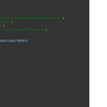
erial-ui/styles/MuiThemeProvider'
;
vatar'
;
p'
;
'react-tap-event-plugin'
;
34015469/988941