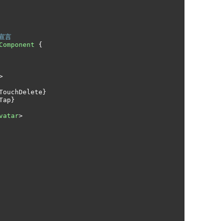
の宣言
Component
{
>
TouchDelete
}
Tap
}
vatar
>