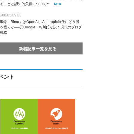
ることと認知的負債について〜
NEW
/08/05 09:00
議事録「Rimo」はOpenAI、Anthropic時代にどう勝
を描くか──元Google・相川氏が説く現代のプロダ
戦略
新着記事一覧を見る
ベント