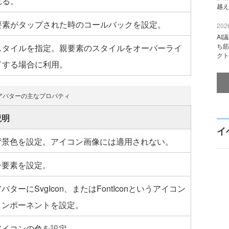
れる。
越え
要素がタップされた時のコールバックを設定。
2026
AI
ち筋
スタイルを指定。親要素のスタイルをオーバーライ
クト
ドする場合に利用。
アバターの主なプロパティ
説明
イ
背景色を設定。アイコン画像には適用されない。
子要素を設定。
バターにSvgIcon、またはFontIconというアイコン
コンポーネントを設定。
アイコンの色を設定。