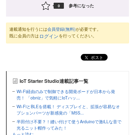
参考になった
0
連載通知を行うには
会員登録(無料)
が必要です。
既に会員の方は
を行ってください。
ログイン
ポスト
IoT Starter Studio連載記事一覧
Wi-Fi経由のみで制御できる開発ボードが日本から発
売！ 「obniz」で気軽にIoTハッ...
Wi-FiとBLEを搭載！ ディスプレイと、拡張が容易なオ
プションパーツが新感覚の「M5S...
半田付け不要？！縫い付けて使うArduinoで激iLLな音で
光るニット帽作ってみた！
もっと読む