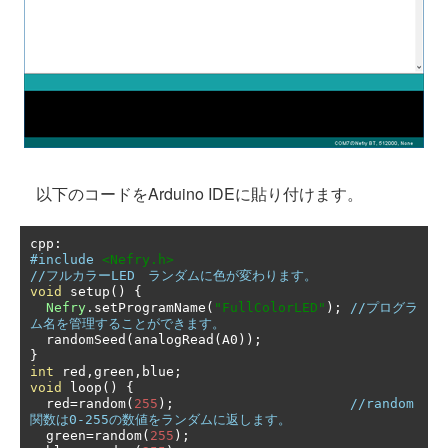
以下のコードをArduino IDEに貼り付けます。
cpp
:
#include
<Nefry.h>
//フルカラーLED　ランダムに色が変わります。
void
 setup
()
{
Nefry
.
setProgramName
(
"FullColorLED"
);
//プログラ
ム名を管理することができます。
  randomSeed
(
analogRead
(
A0
));
}
int
 red
,
green
,
blue
;
void
 loop
()
{
  red
=
random
(
255
);
//random
関数は0-255の数値をランダムに返します。
  green
=
random
(
255
);