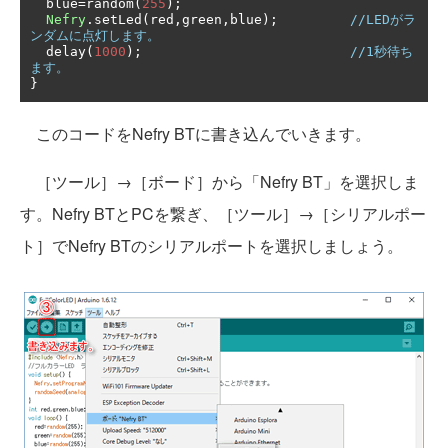
  blue
=
random
(
255
);
Nefry
.
setLed
(
red
,
green
,
blue
);
//LEDがラ
ンダムに点灯します。
  delay
(
1000
);
//1秒待ち
ます。
}
このコードをNefry BTに書き込んでいきます。
［ツール］→［ボード］から「Nefry BT」を選択しま
す。Nefry BTとPCを繋ぎ、［ツール］→［シリアルポー
ト］でNefry BTのシリアルポートを選択しましょう。