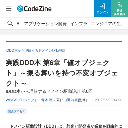
新規
ログイン
会員登録
AI
アプリケーション開発
インフラ
エンジニアの生き
IDDD本から理解するドメイン駆動設計
実践DDD本 第6章「値オブジェク
ト」～振る舞いを持つ不変オブジェ
クト～
IDDD本から理解するドメイン駆動設計 第6回
WINGSプロジェクト 青木 淳夫
[著] /
山田 祥寛
[監修]
2017/06/02 14:00
開発プロセス
ドメイン駆動設計（DDD）は、顧客と開発者が業務を戦略的に