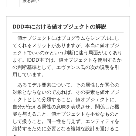
振る舞い
DDD本における値オブジェクトの解説
値オブジェクトにはプログラムをシンプルにし
てくれるメリットがありますが、本当に値オブジ
ェクトで
のかという判断に迷う局面がよくあり
いい
ます。IDDD本では、値オブジェクトを使用するか
の判断基準として、エヴァンス氏の次の説明を引
用しています。
あるモデル要素について、その属性しか関心の
対象とならないのであれば、その要素を値オブジ
ェクトとして分類すること。値オブジェクトに、
自分が伝える属性の意味を表現させ、関係した機
能を与えること。値オブジェクトを不変なものと
して扱うこと。同一性を与えず、エンティティを
維持するために必要となる複雑な設計を避けるこ
と。