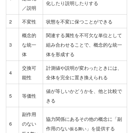
化したり説明したりする
／説明
2
不変性
状態を不変に保つことができる
概念的
関連する属性を不可欠な単位として
3
な統一
組み合わせることで、概念的な統一
体
体を形成する
交換可
計測値や説明が変わったときには、
4
能性
全体を完全に置き換えられる
値が等しいかどうかを、他と比較で
5
等価性
きる
副作用
協力関係にあるその他の概念に「副
6
のない
作用のない
」を提供する
振る舞い