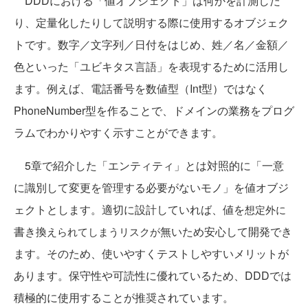
DDDにおける「値オブジェクト」は何かを計測した
り、定量化したりして説明する際に使用するオブジェク
トです。数字／文字列／日付をはじめ、姓／名／金額／
色といった「ユビキタス言語」を表現するために活用し
ます。例えば、電話番号を数値型（Int型）ではなく
PhoneNumber型を作ることで、ドメインの業務をプログ
ラムでわかりやすく示すことができます。
5章で紹介した「エンティティ」とは対照的に「一意
に識別して変更を管理する必要がないモノ」を値オブジ
ェクトとします。適切に設計していれば、値を
想定外に
書き換
無いため安心して開発でき
えられてしまうリスクが
ます。そのため、使いやすくテストしやすいメリットが
あります。保守性や可読性に優れているため、DDDでは
積極的に使用することが推奨されています。