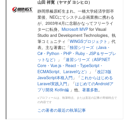
山田 祥寛（ヤマダ ヨシヒロ）
静岡県榛原町生まれ。一橋大学経済学部卒
業後、NECにてシステム企画業務に携わる
が、2003年4月に念願かなってフリーライ
ターに転身。
Microsoft MVP
for Visual
Studio and Development Technologies。執
筆コミュニティ「
WINGSプロジェクト
」代
表。主な著書に「
独習シリーズ（Java・
C#・Python・PHP・Ruby・JSP＆サーブレ
ットなど）
」「
速習シリーズ（ASP.NET
Core・Vue.js・React・TypeScript・
ECMAScript、Laravelなど）
」「
改訂3版
JavaScript本格入門
」「
これからはじめる
Laravel実践入門
」「
はじめてのAndroidア
プリ開発 Kotlin編
」他、
著書多数
。
※プロフィールは、執筆時点、または直近の記事の寄稿時点で
の内容です
この著者の最近の執筆記事