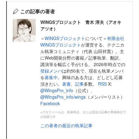
この記事の著者
WINGSプロジェクト 青木 淳夫（アオキ
アツオ）
＜
WINGSプロジェクト
について＞
有限会社
WINGSプロジェクト
が運営する、テクニカ
ル執筆コミュニティ（代表 山田祥寛）。主
にWeb開発分野の書籍／記事執筆、翻訳、
講演等を幅広く手がける。 2026年時点での
登録メンバ
は約50名で、現在も執筆メンバ
を
募集中
。興味のある方は、どしどし応募
頂きたい。
著書
、
記事
多数。
RSS
X:
@WingsPro_info
（公式）、
@WingsPro_info/wings
（メンバーリスト）
Facebook
※プロフィールは、執筆時点、または直近の記事の寄稿時点で
の内容です
この著者の最近の執筆記事