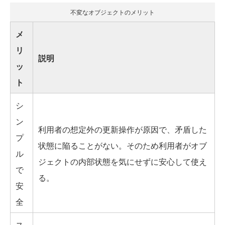
不変なオブジェクトのメリット
メ
リ
説明
ッ
ト
シ
ン
利用者の想定外の更新操作が原因で、矛盾した
プ
状態に陥ることがない。そのため利用者がオブ
ル
ジェクトの内部状態を気にせずに安心して使え
で
る。
安
全
ス