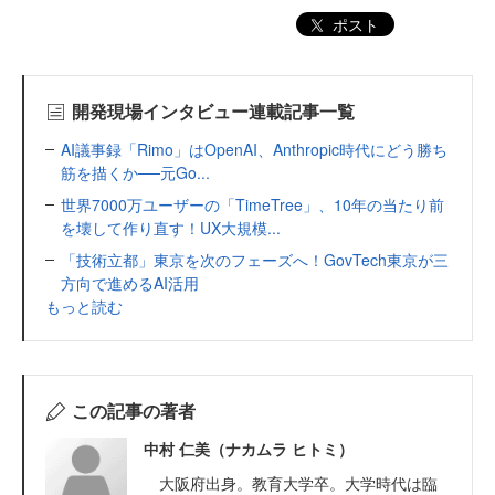
ポスト
開発現場インタビュー連載記事一覧
AI議事録「Rimo」はOpenAI、Anthropic時代にどう勝ち
筋を描くか──元Go...
世界7000万ユーザーの「TimeTree」、10年の当たり前
を壊して作り直す！UX大規模...
「技術立都」東京を次のフェーズへ！GovTech東京が三
方向で進めるAI活用
もっと読む
この記事の著者
中村 仁美（ナカムラ ヒトミ）
大阪府出身。教育大学卒。大学時代は臨