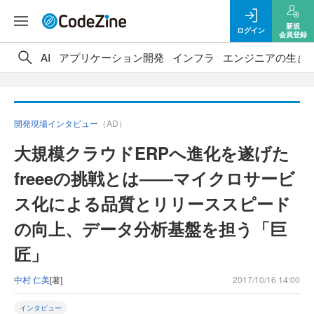
新規
ログイン
会員登録
AI
アプリケーション開発
インフラ
エンジニアの生き
開発現場インタビュー
（AD）
大規模クラウドERPへ進化を遂げた
freeeの挑戦とは――マイクロサービ
ス化による品質とリリーススピード
の向上、データ分析基盤を担う「巨
匠」
中村 仁美
[著]
2017/10/16 14:00
インタビュー