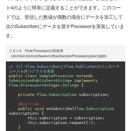
ト4のように簡単に定義することができます。このコー
ドでは、受信した数値が偶数の場合にデータを加工して
次のSubscriberにデータを渡すProcessorを実装していま
す。
リスト4 Flow.Processorの実装例
（src/main/com/coltware/rx/flow/SampleProcessor.javaの抜粋）
// (1) Flow.SubscriberとFlow.Publisherのインターフ
ェースを持つクラスを実装
public
class
SampleProcessor
extends
SubmissionPublisher
<
String
>
implements
Flow
.
Processor
<
Integer
,
String
>
{
private
Flow
.
Subscription
 subscription
;
@Override
public
void
 onSubscribe
(
Flow
.
Subscription
subscription
)
{
this
.
subscription 
=
 subscription
;
this
.
subscription
.
request
(
1
);
}