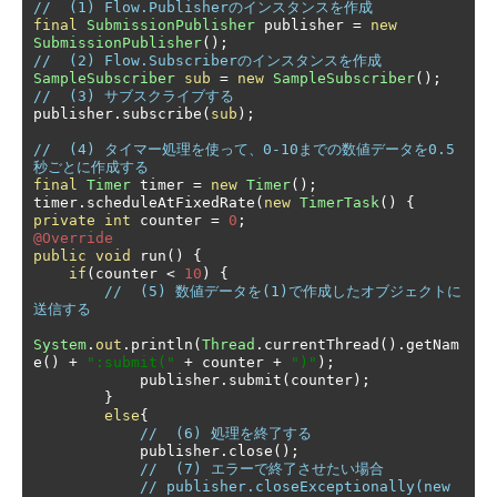
//  (1) Flow.Publisherのインスタンスを作成
final
SubmissionPublisher
 publisher 
=
new
SubmissionPublisher
();
//  (2) Flow.Subscriberのインスタンスを作成
SampleSubscriber
sub
=
new
SampleSubscriber
();
//  (3) サブスクライブする
publisher
.
subscribe
(
sub
);
//  (4) タイマー処理を使って、0-10までの数値データを0.5
秒ごとに作成する
final
Timer
 timer 
=
new
Timer
();
timer
.
scheduleAtFixedRate
(
new
TimerTask
()
{
private
int
 counter 
=
0
;
@Override
public
void
 run
()
{
if
(
counter 
<
10
)
{
//  (5) 数値データを(1)で作成したオブジェクトに
送信する
System
.
out
.
println
(
Thread
.
currentThread
().
getNam
e
()
+
":submit("
+
 counter 
+
")"
);
            publisher
.
submit
(
counter
);
}
else
{
//  (6) 処理を終了する
            publisher
.
close
();
//  (7) エラーで終了させたい場合
// publisher.closeExceptionally(new 