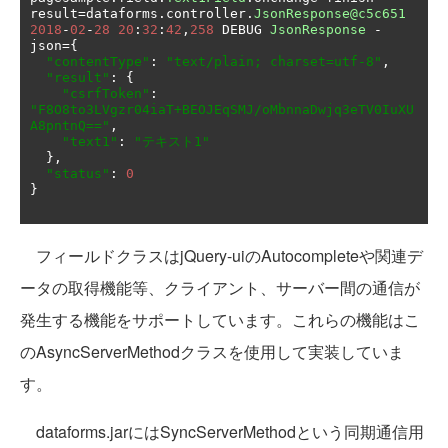
result
=
dataforms
.
controller
.
JsonResponse@c5c651
2018
-
02
-
28
20
:
32
:
42
,
258
 DEBUG 
JsonResponse
-
json
={
"contentType"
:
"text/plain; charset=utf-8"
,
"result"
:
{
"csrfToken"
:
"F8O8to3LVgzr04iaT+BEOJEqSMJ/oMbnnaDwjq3eTV0IuXU
A8pntnQ=="
,
"text1"
:
"テキスト1"
},
"status"
:
0
}
フィールドクラスはjQuery-uiのAutocompleteや関連デ
ータの取得機能等、クライアント、サーバー間の通信が
発生する機能をサポートしています。これらの機能はこ
のAsyncServerMethodクラスを使用して実装していま
す。
dataforms.jarにはSyncServerMethodという同期通信用