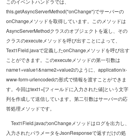
このイベントハンドラでは、
this.getAsyncServerMethod("onChange")でサーバーの
onChangeメソッドを取得しています。このメソッドは
AsyncServerMethodクラスのオブジェクトを返し、その
クラスのexecuteメソッドを呼び出すことによって、
Text1Field.javaで定義したonChangeメソッドを呼び出す
ことができます。このexecuteメソッドの第一引数は
name1=value1&name2=value2のように、application/x-
www-form-urlencodedの形式で情報を渡すことができま
す。今回はtext1=[フィールドに入力された値]という文字
列を作成して送信しています。第二引数はサーバーの応
答処理メソッドです。
Text1Field.javaのonChangeメソッドはログを出力し、
入力されたパラメータをJsonResponseで返すだけの処