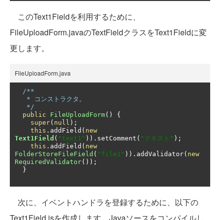
このText1Fieldを利用するために、
FileUploadForm.javaのTextFieldクラスをText1Fieldに変
更します。
FileUploadForm.java
/**

   * コンストラクタ。

   */
public
FileUploadForm
()
{
super
(
null
);
this
.
addField
(
new
Text1Field
(
"text1"
)).
setComment
(
"テキスト"
);
this
.
addField
(
new
FolderStoreFileField
(
"file1"
)).
addValidator
(
new
RequiredValidator
());
}
次に、イベントハンドラを登録するために、以下の
Text1Field.jsを作成します。Javaソースをコンパイルし