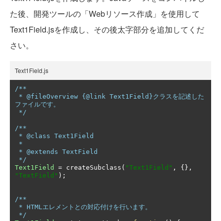
た後、開発ツールの「Webリソース作成」を使用して
Text1Field.jsを作成し、その後太字部分を追加してくだ
さい。
Text1Field.js
/**

 * @fileOverview {@link Text1Field}クラスを記述した
ファイルです。

 */
/**

 * @class Text1Field

 *

 * @extends TextField

 */
Text1Field
=
 createSubclass
(
"Text1Field"
,
{},
"TextField"
);
/**

 * HTMLエレメントとの対応付けを行います。

 */