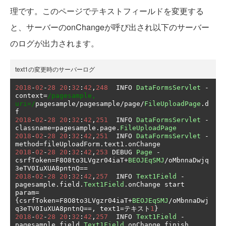
理です。このページでテキストフィールドを変更する
と、サーバーのonChangeが呼び出され以下のサーバー
のログが出力されます。
text1の変更時のサーバーログ
2018
-
02
-
28
20
:
32
:
42
,
248
  INFO 
DataFormsServlet
-
context
=
/pagesample, 
uri=/
pagesample
/
pagesample
/
page
/
FileUploadPage
.
d
2018
-
02
-
28
20
:
32
:
42
,
251
  INFO 
DataFormsServlet
-
classname
=
pagesample
.
page
.
FileUploadPage
2018
-
02
-
28
20
:
32
:
42
,
251
  INFO 
DataFormsServlet
-
method
=
fileUploadForm
.
text1
.
2018
-
02
-
28
20
:
32
:
42
,
253
 DEBUG 
Page
-
csrfToken
=
F8O8to3LVgzr04iaT
+
BEOJEqSMJ
/
oMbnnaDwjq
3eTV0IuXUA8pntnQ
==
2018
-
02
-
28
20
:
32
:
42
,
257
  INFO 
Text1Field
-
pagesample
.
field
.
Text1Field
.
onChange start 
param
=
{
csrfToken
=
F8O8to3LVgzr04iaT
+
BEOJEqSMJ
/
oMbnnaDwj
q3eTV0IuXUA8pntnQ
==,
 text1
=テキスト
1
}
2018
-
02
-
28
20
:
32
:
42
,
257
  INFO 
Text1Field
-
pagesample
.
field
.
Text1Field
.
onChange finish 