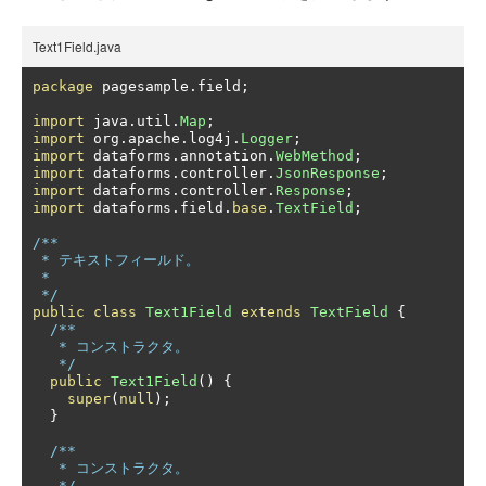
Text1Field.java
package
 pagesample
.
field
;
import
 java
.
util
.
Map
;
import
 org
.
apache
.
log4j
.
Logger
;
import
 dataforms
.
annotation
.
WebMethod
;
import
 dataforms
.
controller
.
JsonResponse
;
import
 dataforms
.
controller
.
Response
;
import
 dataforms
.
field
.
base
.
TextField
;
/**

 * テキストフィールド。

 *

 */
public
class
Text1Field
extends
TextField
{
/**

   * コンストラクタ。

   */
public
Text1Field
()
{
super
(
null
);
}
/**

   * コンストラクタ。

   */