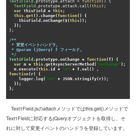
Text1Field
.
prototype
.
attach 
=
function
()
{
TextField
.
prototype
.
attach
.
call
(
this
);
var
 thisField 
=
this
;
this
.
get
().
change
(
function
()
{
    thisField
.
onChange
(
$
(
this
));
});
};
/**

 * 変更イベントハンドラ。

 * @param {jQuery} f フィールド。

 */
Text1Field
.
prototype
.
onChange 
=
function
(
f
)
{
var
 m 
=
this
.
getAsyncServerMethod
(
"onChange"
);
  m
.
execute
(
this
.
id 
+
"="
+
 f
.
val
()
,
function
(
r
)
{
    logger
.
log
(
"r="
+
 JSON
.
stringify
(
r
));
});
};
Text1Field.jsのattachメソッドではthis.get()メソッドで
Text1Fieldに対応するjQueryオブジェクトを取得し、そ
れに対して変更イベントのハンドラを登録しています。