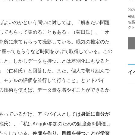
2026
AI
ばよいのかという問いに対しては、「解きたい問題
ち筋
クト
してもらって集めることもある」（菊田氏）、「オ
究所に来てもらって撮影している。眠気の推定のた
に座ってもらうなど時間をかけて取得している。この
こと。しかしデータを持つことは差別化にもなると
」（仁科氏）と回答した。また、個人で取り組んで
イ
、モデルの評価を並行して行うこと」とアドバイ
の技術を使えば、データ量を増やすことができるか
やっているだけ。アドバイスとしては
身近に自分が
池氏）、「私はKaggle参加のための勉強会を開催し
たりしている。
仲間を作り、目標を持つことが学習