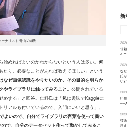
新
ジャーナリスト 青山祐輔氏
2026
信頼
AI
ら始めればよいのかわからないという人は多い。何
2026
あたり、必要なことがあれば教えてほしい」という
なぜ
氏が
はなぜ画像認識をやりたいのか、その目的を明らか
い2
クやライブラリに触ってみること。
公開されている
2026
めする」と回答。仁科氏は「私は趣味でKaggleに
PR
──
トリアルも付いているので、入門にいいと思う」、
2026
でよいので、自分でライブラリの言葉を使って書い
技術
いので、自分のデータセット作って動かしてみるこ
越え