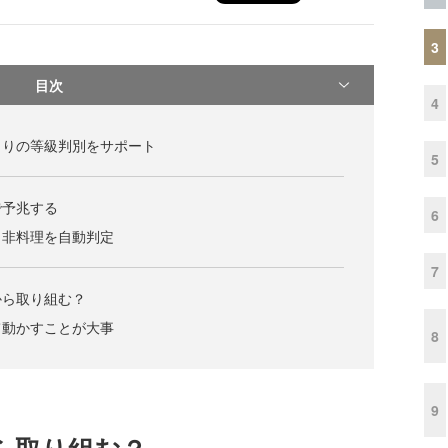
3
目次
4
うりの等級判別をサポート
5
で予兆する
6
、非料理を自動判定
7
から取り組む？
て動かすことが大事
8
9