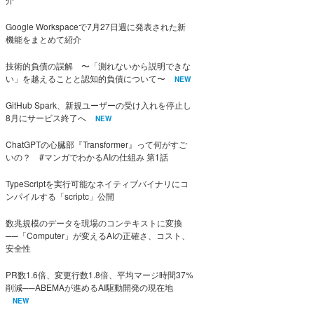
Google Workspaceで7月27日週に発表された新
機能をまとめて紹介
技術的負債の誤解 〜「測れないから説明できな
い」を越えることと認知的負債について〜
NEW
GitHub Spark、新規ユーザーの受け入れを停止し
8月にサービス終了へ
NEW
ChatGPTの心臓部『Transformer』って何がすご
いの？ #マンガでわかるAIの仕組み 第1話
TypeScriptを実行可能なネイティブバイナリにコ
ンパイルする「scriptc」公開
数兆規模のデータを現場のコンテキストに変換
──「Computer」が変えるAIの正確さ、コスト、
安全性
PR数1.6倍、変更行数1.8倍、平均マージ時間37%
削減──ABEMAが進めるAI駆動開発の現在地
NEW