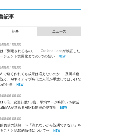
着記事
記事
ニュース
/08/07 09:00
は「測定されるもの」──Grafana Labsが検証した
エージェント実用化までの6つの疑い
NEW
/08/07 08:00
AIで速く作れても成果は増えないのか──及川卓也
説く、AIネイティブ時代に人間が手放してはいけな
つの仕事
NEW
/08/06 09:00
数1.6倍、変更行数1.8倍、平均マージ時間37%削減
ABEMAが進めるAI駆動開発の現在地
NEW
/08/06 08:00
的負債の誤解 〜「測れないから説明できない」を
ることと認知的負債について〜
NEW