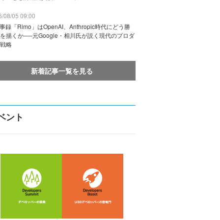
/08/05 09:00
議事録「Rimo」はOpenAI、Anthropic時代にどう勝
を描くか──元Google・相川氏が説く現代のプロダ
戦略
新着記事一覧を見る
ベント