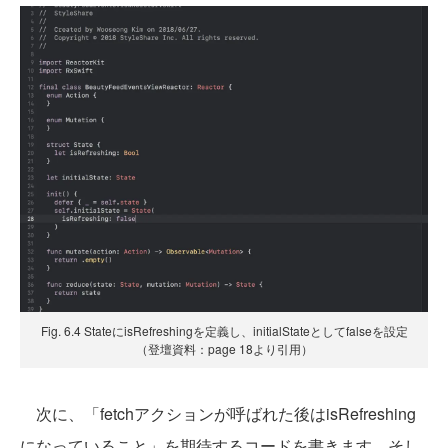
Fig. 6.4 StateにisRefreshingを定義し、initialStateとしてfalseを設定
（登壇資料：page 18より引用）
次に、「fetchアクションが呼ばれた後はisRefreshing
になっていること」を期待するコードを書きます。そし