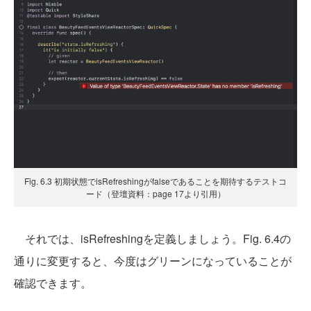
Fig. 6.3 初期状態でisRefreshingがfalseであることを期待するテストコ
ード（登壇資料：page 17より引用）
それでは、isRefreshingを定義しましょう。Fig. 6.4の
通りに変更すると、今度はグリーンになっていることが
確認できます。