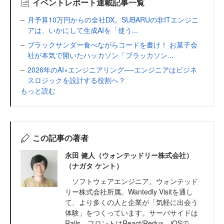
イベントレポート連載記事一覧
月予算10万円からの全社DX。SUBARUの非ITエンジニ
アは、いかにして生成AIを「使う...
ブラックサンダー食べながらコードを書け！ お菓子会
社が本気で開いたハッカソン「ブラッカソン...
2026年のAI×エンジニアリング──エンジニアはビジネ
スロジックを設計する役割へ？
もっと読む
この記事の著者
永田 健人（ウォンテッドリー株式会社）
（ナガタ ケント）
ソフトウェアエンジニア。ウォンテッド
リー株式会社所属。Wantedly Visitを通し
て、より多くの人と企業が「気軽に出会う
体験」をつくっています。サーバサイドは
Rails、フロントはReact/Redux、iOSで