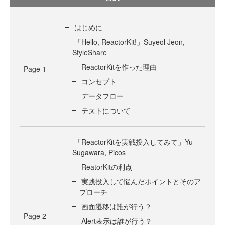
はじめに
「Hello, ReactorKit!」Suyeol Jeon,
StyleShare
ReactorKitを作った理由
Page
1
コンセプト
データフロー
テストについて
「ReactorKitを実戦投入してみて」Yu
Sugawara, Picos
ReatorKitの利点
実践投入して悩んだポイントとそのア
プローチ
画面遷移は誰が行う？
Page
2
Alert表示は誰が行う？