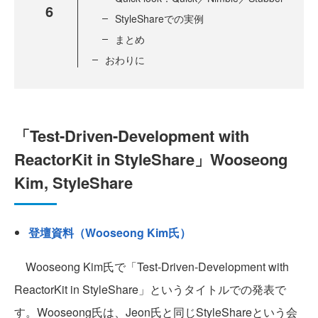
6
StyleShareでの実例
まとめ
おわりに
「Test-Driven-Development with
ReactorKit in StyleShare」Wooseong
Kim, StyleShare
登壇資料（Wooseong Kim氏）
Wooseong Kim氏で「Test-Driven-Development with
ReactorKit in StyleShare」というタイトルでの発表で
す。Wooseong氏は、Jeon氏と同じStyleShareという会