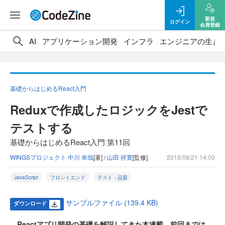
新規
ログイン
会員登録
AI
アプリケーション開発
インフラ
エンジニアの生き
基礎からはじめるReact入門
Reduxで作成したロジックをJestで
テストする
基礎からはじめるReact入門 第11回
WINGSプロジェクト 中川 幸哉
[著] /
山田 祥寛
[監修]
2018/08/21 14:00
JavaScript
フロントエンド
テスト・品質
サンプルファイル (139.4 KB)
ダウンロード
Reactアプリ開発の基礎を解説してきた本連載。前回までは、