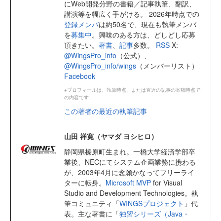
にWeb開発分野の書籍／記事執筆、翻訳、
講演等を幅広く手がける。 2026年時点での
登録メンバ
は約50名で、現在も執筆メンバ
を
募集中
。興味のある方は、どしどし応募
頂きたい。
著書
、
記事
多数。
RSS
X:
@WingsPro_info
（公式）、
@WingsPro_info/wings
（メンバーリスト）
Facebook
※プロフィールは、執筆時点、または直近の記事の寄稿時点で
の内容です
この著者の最近の執筆記事
山田 祥寛（ヤマダ ヨシヒロ）
静岡県榛原町生まれ。一橋大学経済学部卒
業後、NECにてシステム企画業務に携わる
が、2003年4月に念願かなってフリーライ
ターに転身。
Microsoft MVP
for Visual
Studio and Development Technologies。執
筆コミュニティ「
WINGSプロジェクト
」代
表。主な著書に「
独習シリーズ（Java・