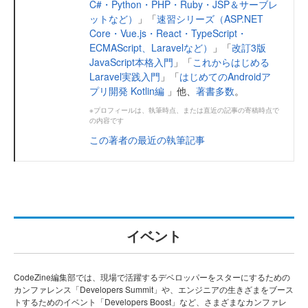
C#・Python・PHP・Ruby・JSP＆サーブレ
ットなど）
」「
速習シリーズ（ASP.NET
Core・Vue.js・React・TypeScript・
ECMAScript、Laravelなど）
」「
改訂3版
JavaScript本格入門
」「
これからはじめる
Laravel実践入門
」「
はじめてのAndroidア
プリ開発 Kotlin編
」他、
著書多数
。
※プロフィールは、執筆時点、または直近の記事の寄稿時点で
の内容です
この著者の最近の執筆記事
イベント
CodeZine編集部では、現場で活躍するデベロッパーをスターにするための
カンファレンス「Developers Summit」や、エンジニアの生きざまをブース
トするためのイベント「Developers Boost」など、さまざまなカンファレ