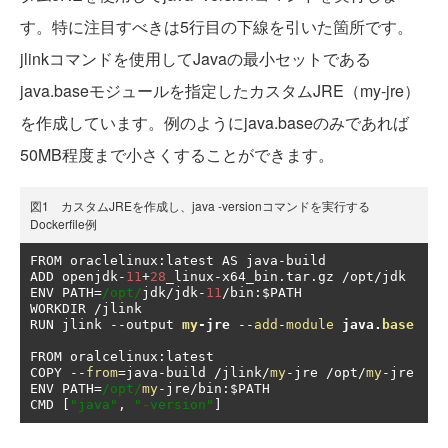
す。特に注目すべきは5行目の下線を引いた箇所です。
jlinkコマンドを使用してJavaの最小セットである
java.baseモジュールを指定したカスタムJRE（my-jre）
を作成しています。例のようにjava.baseのみであれば
50MB程度まで小さくすることができます。
図1 カスタムJREを作成し、java -versionコマンドを実行する
Dockerfile例
FROM oraclelinux
:
latest AS java
-
build

ADD openjdk
-
11
+
28
_linux
-
x64_bin
.
tar
.
gz 
/
opt
/
jdk

ENV PATH
=
/opt/
jdk
/
jdk
-
11
/
bin
:
$PATH

WORKDIR 
/
RUN jlink 
--
output 
my
-
jre
--
add
-
module
java
.
base
FROM oralcelinux
:
latest

COPY 
--
from
=
java
-
build 
/
jlink
/
my
-
jre 
/
opt
/
my
-
jre

ENV PATH
=
/opt/
my
-
jre
/
bin
:
$PATH

CMD 
[
"java"
,
"-version"
]