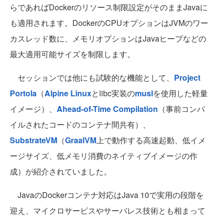
らであればDockerのリソース制限設定がそのままJavaに
も適用されます。DockerのCPUオプションはJVMのワー
カスレッド数に、メモリオプションはJavaヒープなどの
最大適用可能サイズを制限します。
セッションでは他にも試験的な機能として、
Project
Portola
（
Alpine Linux
とlibc実装の
musl
を使用した軽量
イメージ）、
Ahead-of-Time Compilation
（事前コンパ
イルされたコードのコンテナ間共有）、
SubstrateVM
（
GraalVM
上で動作する高速起動、低イメ
ージサイズ、低メモリ消費のネイティブイメージの作
成）が紹介されていました。
JavaのDockerコンテナ対応はJava 10で実用の段階を
迎え、マイクロサービスやサーバレス技術とも相まって