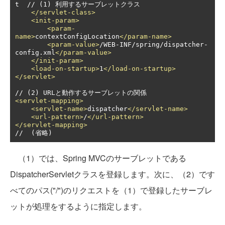
t  // (1) 利用するサーブレットクラス

</servlet-class>
<init-param>
<param-
name>
contextConfigLocation
</param-name>
<param-value>
/WEB-INF/spring/dispatcher-
config.xml
</param-value>
</init-param>
<load-on-startup>
1
</load-on-startup>
</servlet>
<servlet-mapping>
<servlet-name>
dispatcher
</servlet-name>
<url-pattern>
/
</url-pattern>
</servlet-mapping>
//  (省略)
（1）では、Spring MVCのサーブレットである
DispatcherServletクラスを登録します。次に、（2）です
べてのパス("/")のリクエストを（1）で登録したサーブレ
ットが処理をするように指定します。