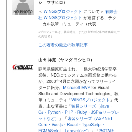
シ マサヒロ）
＜
WINGSプロジェクト
について＞
有限会
社 WINGSプロジェクト
が運営する、テク
ニカル執筆コミュニティ（代表 ...
※プロフィールは、執筆時点、または直近の記事の寄稿時点で
の内容です
この著者の最近の執筆記事
山田 祥寛（ヤマダ ヨシヒロ）
静岡県榛原町生まれ。一橋大学経済学部卒
業後、NECにてシステム企画業務に携わる
が、2003年4月に念願かなってフリーライ
ターに転身。
Microsoft MVP
for Visual
Studio and Development Technologies。執
筆コミュニティ「
WINGSプロジェクト
」代
表。主な著書に「
独習シリーズ（Java・
C#・Python・PHP・Ruby・JSP＆サーブレ
ットなど）
」「
速習シリーズ（ASP.NET
Core・Vue.js・React・TypeScript・
ECMAScript、Laravelなど）
」「
改訂3版