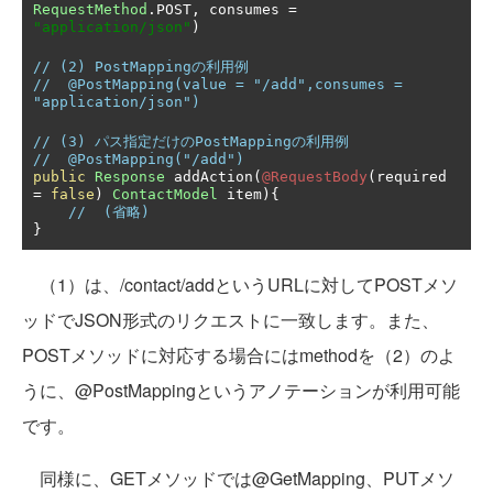
RequestMethod
.
POST
,
 consumes 
=
"application/json"
)
// (2) PostMappingの利用例
//  @PostMapping(value = "/add",consumes = 
"application/json") 
// (3) パス指定だけのPostMappingの利用例
//  @PostMapping("/add")  
public
Response
 addAction
(
@RequestBody
(
required 
=
false
)
ContactModel
 item
){
//  (省略)
}
（1）は、/contact/addというURLに対してPOSTメソ
ッドでJSON形式のリクエストに一致します。また、
POSTメソッドに対応する場合にはmethodを（2）のよ
うに、@PostMappingというアノテーションが利用可能
です。
同様に、GETメソッドでは@GetMapping、PUTメソ