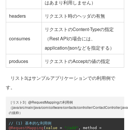
はあまり利用しません）
headers
リクエスト時のヘッダの有無
リクエストのContent-Typeの指定
consumes
（Rest APIの場合には、
application/jsonなどを指定する）
produces
リクエストのAcceptの値の指定
リスト3はサンプルアプリケーションでの利用例で
す。
［リスト3］@RequestMappingの利用例
（java/src/main/java/com/coltware/contacts/controller/ContactController.java
の抜粋）
// (1) 基本的な利用例
@RequestMapping
(
value
=
"/add"
,
 method 
=