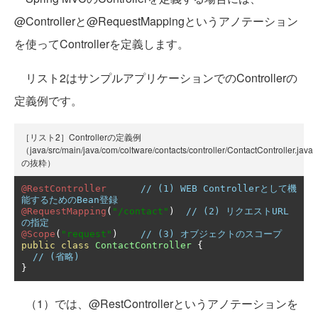
@Controllerと@RequestMappingというアノテーション
を使ってControllerを定義します。
リスト2はサンプルアプリケーションでのControllerの
定義例です。
［リスト2］Controllerの定義例
（java/src/main/java/com/coltware/contacts/controller/ContactController.java
の抜粋）
@RestController
// (1) WEB Controllerとして機
能するためのBean登録
@RequestMapping
(
"/contact"
)
// (2) リクエストURL
の指定
@Scope
(
"request"
)
// (3) オブジェクトのスコープ
public
class
ContactController
{
// (省略)
}
（1）では、@RestControllerというアノテーションを