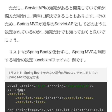
ただし、Servlet APIの知識があると開発していて何か
悩んだ場合に、簡単に解決できることもあります。その
ため、Spring MVCが通常のServlet APIとしてどのように
設定されているのか、知識だけでも知っておくと良いで
しょう。
リスト1はSpring Bootを使わずに、Spring MVCを利用
する場合の設定（web.xmlファイル）例です。
［リスト1］Spring Bootを使わない場合のWebコンテナに対しての
Spring MVCの設定方法
<?
xml version
=
"1.0"
 encoding
=
"ISO-8859-1"
?>
<servlet>
<servlet-name>
dispatcher
</servlet-name>
<servlet-class>
org.springframework.web.servlet.DispatcherServle