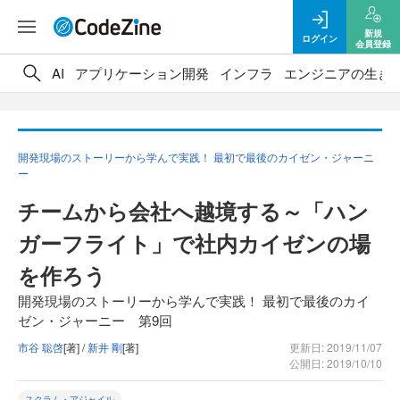
新規
ログイン
会員登録
AI
アプリケーション開発
インフラ
エンジニアの生き
開発現場のストーリーから学んで実践！ 最初で最後のカイゼン・ジャーニ
ー
チームから会社へ越境する～「ハン
ガーフライト」で社内カイゼンの場
を作ろう
開発現場のストーリーから学んで実践！ 最初で最後のカイ
ゼン・ジャーニー 第9回
市谷 聡啓
[著] /
新井 剛
[著]
更新日: 2019/11/07
公開日: 2019/10/10
スクラム・アジャイル