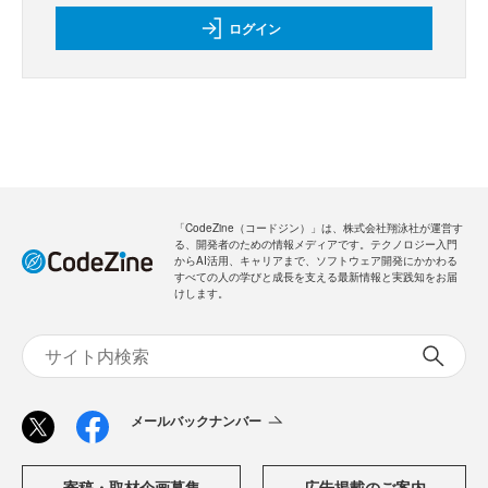
ログイン
「CodeZine（コードジン）」は、株式会社翔泳社が運営す
る、開発者のための情報メディアです。テクノロジー入門
からAI活用、キャリアまで、ソフトウェア開発にかかわる
すべての人の学びと成長を支える最新情報と実践知をお届
けします。
メールバックナンバー
寄稿・取材企画募集
広告掲載のご案内