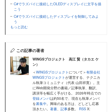
C#でラズパイに接続したOLEDディスプレイに文字を描
こう
C#でラズパイに接続したディスプレイを制御してみよ
う
もっと読む
この記事の著者
WINGSプロジェクト 高江 賢（タカエ ケ
ン）
＜
WINGSプロジェクト
について＞
有限会社
WINGSプロジェクト
が運営する、テクニカ
ル執筆コミュニティ（代表 山田祥寛）。主
にWeb開発分野の書籍／記事執筆、翻訳、
講演等を幅広く手がける。 2026年時点での
登録メンバ
は約50名で、現在も執筆メンバ
を
募集中
。興味のある方は、どしどし応募
頂きたい。
著書
、
記事
多数。
RSS
X: