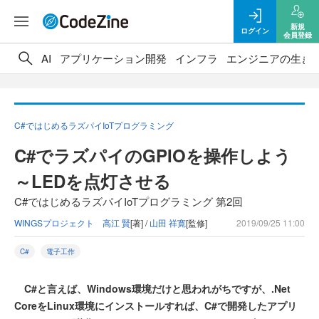
新規
ログイン
会員登録
AI
アプリケーション開発
インフラ
エンジニアの生き
C#ではじめるラズパイIoTプログラミング
C#でラズパイのGPIOを操作しよう
～LEDを点灯させる
C#ではじめるラズパイIoTプログラミング 第2回
WINGSプロジェクト 高江 賢
[著] /
山田 祥寛
[監修]
2019/09/25 11:00
C#
電子工作
C#と言えば、Windows環境だけと思われがちですが、.Net
CoreをLinux環境にインストールすれば、C#で開発したアプリ