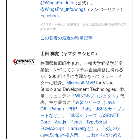
@WingsPro_info
（公式）、
@WingsPro_info/wings
（メンバーリスト）
Facebook
※プロフィールは、執筆時点、または直近の記事の寄稿時点で
の内容です
この著者の最近の執筆記事
山田 祥寛（ヤマダ ヨシヒロ）
静岡県榛原町生まれ。一橋大学経済学部卒
業後、NECにてシステム企画業務に携わる
が、2003年4月に念願かなってフリーライ
ターに転身。
Microsoft MVP
for Visual
Studio and Development Technologies。執
筆コミュニティ「
WINGSプロジェクト
」代
表。主な著書に「
独習シリーズ（Java・
C#・Python・PHP・Ruby・JSP＆サーブレ
ットなど）
」「
速習シリーズ（ASP.NET
Core・Vue.js・React・TypeScript・
ECMAScript、Laravelなど）
」「
改訂3版
JavaScript本格入門
」「
これからはじめる