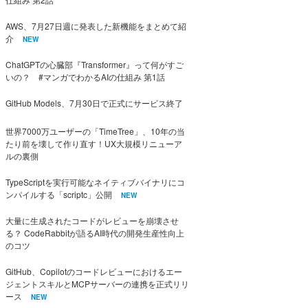
AWS、7月27日週に発表した新機能をまとめて紹
介
NEW
ChatGPTの心臓部『Transformer』って何がすご
いの？ #マンガでわかるAIの仕組み 第1話
GitHub Models、7月30日で正式にサービス終了
世界7000万ユーザーの「TimeTree」、10年の当
たり前を壊して作り直す！UX大規模リニューア
ルの裏側
TypeScriptを実行可能なネイティブバイナリにコ
ンパイルする「scriptc」公開
NEW
大量に生成されたコードがレビューを崩壊させ
る？ CodeRabbitが語るAI時代の開発生産性向上
のコツ
GitHub、Copilotのコードレビューにおけるエー
ジェントスキルとMCPサーバーの連携を正式リリ
ース
NEW