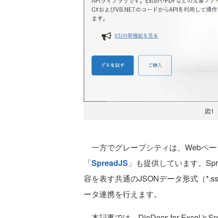
図
一方でグレープシティは、Webペー
「
SpreadJS
」も提供しています。Sprea
容を表す共通のJSONデータ形式（*.
ータ連携を行えます。
本記事では、DioDocs for Exce