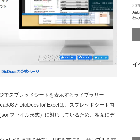
2026
Ai
行の
イ
1
DioDocsの公式ページ
ジでスプレッドシートを表示するライブラリー
dJSとDioDocs for Excelは、スプレッドシート内
ssjsonファイル形式）に対応しているため、相互にデ
lとSpreadJSを連携させて活用する方法を、サンプルを交