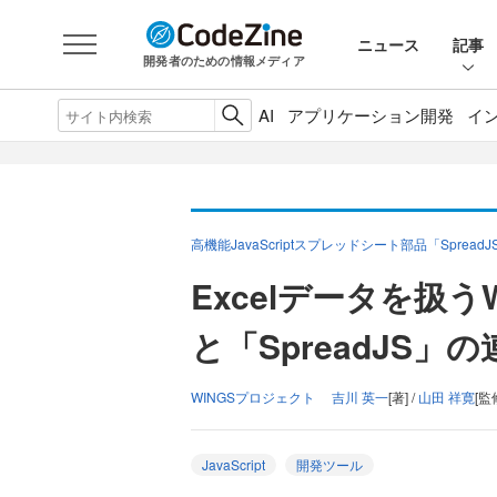
ニュース
記事
開発者のための情報メディア
AI
アプリケーション開発
イ
高機能JavaScriptスプレッドシート部品「Spread
Excelデータを扱う
と「SpreadJS」
WINGSプロジェクト 吉川 英一
[著] /
山田 祥寛
[監
JavaScript
開発ツール