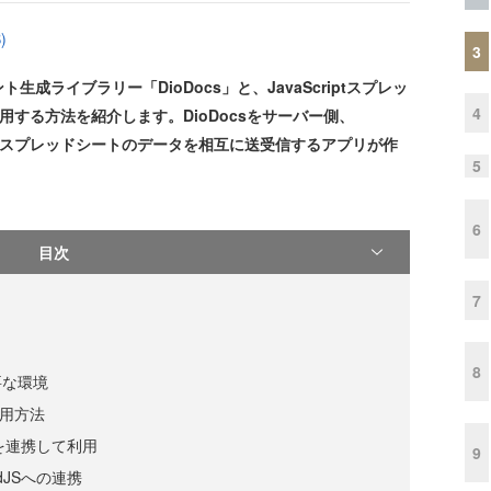
)
3
ライブラリー「DioDocs」と、JavaScriptスプレッ
4
活用する方法を紹介します。DioDocsをサーバー側、
て、スプレッドシートのデータを相互に送受信するアプリが作
5
6
目次
7
8
要な環境
利用方法
dJSを連携して利用
9
adJSへの連携