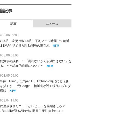
着記事
記事
ニュース
/08/06 09:00
数1.6倍、変更行数1.8倍、平均マージ時間37%削減
ABEMAが進めるAI駆動開発の現在地
NEW
/08/06 08:00
的負債の誤解 〜「測れないから説明できない」を
ることと認知的負債について〜
NEW
/08/05 09:00
議事録「Rimo」はOpenAI、Anthropic時代にどう勝
を描くか──元Google・相川氏が説く現代のプロダ
戦略
NEW
/08/04 11:00
に生成されたコードがレビューを崩壊させる？
deRabbitが語るAI時代の開発生産性向上のコツ