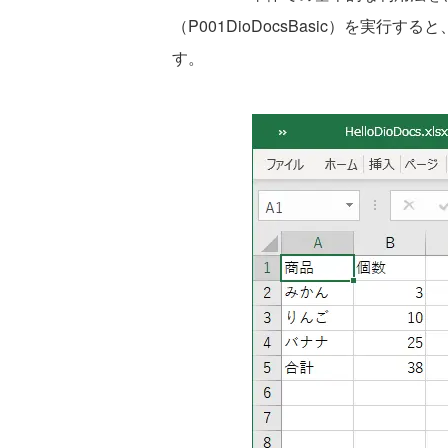
（P001DioDocsBasic）を実行
す。