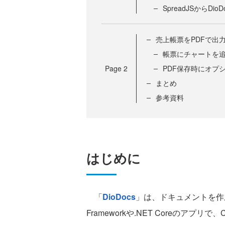
SpreadJSからDio
売上帳票をPDFで出
帳票にチャートを
Page
2
PDF保存時にオプ
まとめ
参考資料
はじめに
「
DioDocs
」は、ドキュメントを作成
Frameworkや.NET Coreのアプ