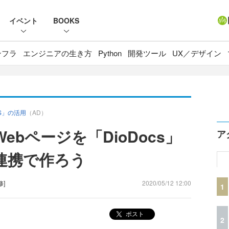
イベント
BOOKS
ンフラ
エンジニアの生き方
Python
開発ツール
UX／デザイン
JS」の活用
（AD）
Webページを「DioDocs」
ア
の連携で作ろう
修]
2020/05/12 12:00
1
ポスト
2