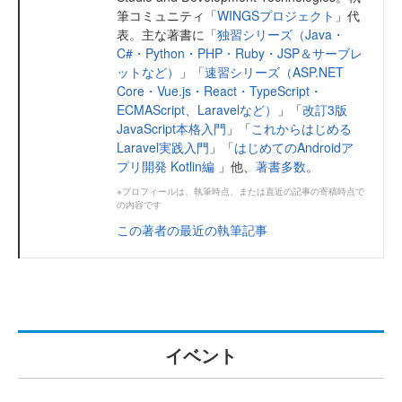
筆コミュニティ「
WINGSプロジェクト
」代
表。主な著書に「
独習シリーズ（Java・
C#・Python・PHP・Ruby・JSP＆サーブレ
ットなど）
」「
速習シリーズ（ASP.NET
Core・Vue.js・React・TypeScript・
ECMAScript、Laravelなど）
」「
改訂3版
JavaScript本格入門
」「
これからはじめる
Laravel実践入門
」「
はじめてのAndroidア
プリ開発 Kotlin編
」他、
著書多数
。
※プロフィールは、執筆時点、または直近の記事の寄稿時点で
の内容です
この著者の最近の執筆記事
イベント