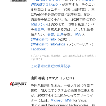
WINGSプロジェクト
が運営する、テクニカ
ル執筆コミュニティ（代表 山田祥寛）。主
にWeb開発分野の書籍／記事執筆、翻訳、
講演等を幅広く手がける。 2026年時点での
登録メンバ
は約50名で、現在も執筆メンバ
を
募集中
。興味のある方は、どしどし応募
頂きたい。
著書
、
記事
多数。
RSS
X:
@WingsPro_info
（公式）、
@WingsPro_info/wings
（メンバーリスト）
Facebook
※プロフィールは、執筆時点、または直近の記事の寄稿時点で
の内容です
この著者の最近の執筆記事
山田 祥寛（ヤマダ ヨシヒロ）
静岡県榛原町生まれ。一橋大学経済学部卒
業後、NECにてシステム企画業務に携わる
が、2003年4月に念願かなってフリーライ
ターに転身。
Microsoft MVP
for Visual
Studio and Development Technologies。執