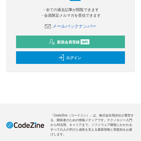
・全ての過去記事が閲覧できます
・会員限定メルマガを受信できます
メールバックナンバー
新規会員登録
無料
ログイン
「CodeZine（コードジン）」は、株式会社翔泳社が運営す
る、開発者のための情報メディアです。テクノロジー入門
からAI活用、キャリアまで、ソフトウェア開発にかかわる
すべての人の学びと成長を支える最新情報と実践知をお届
けします。