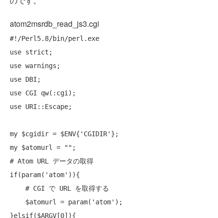
のです。
atom2msrdb_read_js3.cgi
#!/Perl5.8/bin/perl.exe
use
use
use
use
use
 URI::Escape;

my
my
 $atomurl = 
""
# Atom URL データの取得
if
(param('atom')){

# CGI で URL を取得する
    $atomurl = param('atom');

}elsif($ARGV[0]){
