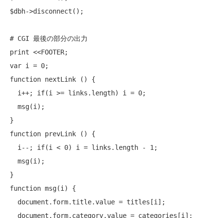
$dbh->
disconnect
();

# CGI 最後の部分の出力
print
 <<FOOTER;

var i = 0;

function nextLink () {

  i++; 
if
(i >= links.length) i = 0;

  msg(i);

}

function prevLink () {

  i--; 
if
(i < 0) i = links.length - 1;

  msg(i);

}

function msg(i) {

  document.form.title.value = titles[i];

  document.form.category.value = categories[i];
