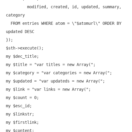
         modified, created, id, updated, summary, 
category

  FROM entries WHERE atom = \"$atomurl\" ORDER BY 
updated DESC

});

$sth->
execute
my
my
 $title = 
"var titles = new Array("
my
 $category = 
"var categories = new Array("
my
 $updated = 
"var updateds = new Array("
my
 $link = 
"var links = new Array("
my
my
my
my
my