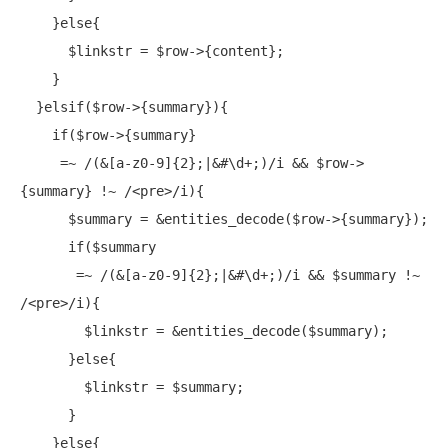
    }else{

      $linkstr = $row->{content};

    }

  }elsif($row->{summary}){

if
($row->{summary}

     =~ /(&[a-z0-9]{2};|&
#\d+;)/i && $row->
{summary} !~ /<pre>/i){
      $summary = &entities_decode($row->{summary});

if
($summary

       =~ /(&[a-z0-9]{2};|&
#\d+;)/i && $summary !~ 
/<pre>/i){
        $linkstr = &entities_decode($summary);

      }else{

        $linkstr = $summary;

      }

    }else{
