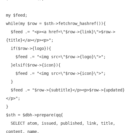
my
while
(
my
 $row = $sth->fetchrow_hashref()){

  $feed .= 
"<p><a href=\"$row->{link}\">$row->
{title}</a></p><p>"
;

if
($row->{logo}){

    $feed .= 
"<img src=\"$row->{logo}\">"
;

  }elsif($row->{icon}){

    $feed .= 
"<img src=\"$row->{icon}\">"
;

  }

  $feed .= 
"$row->{subtitle}</p><p>$row->{updated}
</p>"
;

}

$sth = $dbh->
prepare
(qq{

  SELECT atom, issued, published, 
link
, title, 
content, name, 
