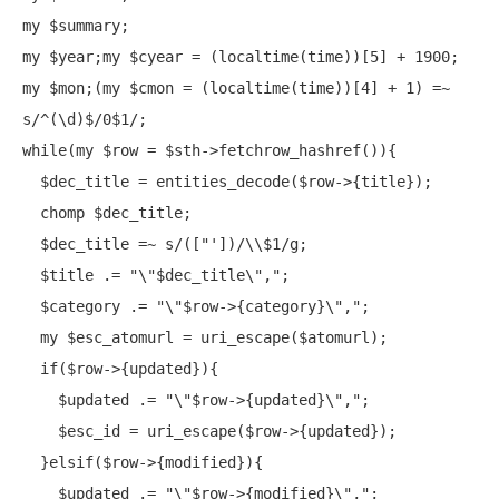
my
my
 $year;
my
 $cyear = (
localtime
(
time
my
 $mon;(
my
 $cmon = (
localtime
(
time
))[4] + 1) =~ 
while
(
my
 $row = $sth->fetchrow_hashref()){

  $dec_title = entities_decode($row->{title});

chomp
 $dec_title;

  $dec_title =~ s/(["'])/\\$1/g;

  $title .= 
"\"$dec_title\","
;

  $category .= 
"\"$row->{category}\","
;

my
 $esc_atomurl = uri_escape($atomurl);

if
($row->{updated}){

    $updated .= 
"\"$row->{updated}\","
;

    $esc_id = uri_escape($row->{updated});

  }elsif($row->{modified}){

    $updated .= 
"\"$row->{modified}\","
;
