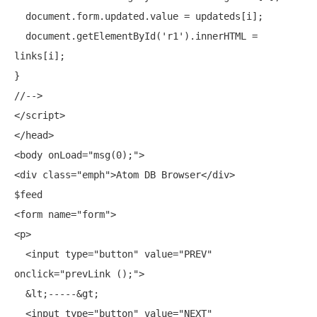
  document.form.updated.value = updateds[i];

  document.getElementById('r1').innerHTML = 
links[i];

}

//-->

</script>

</head>

<body onLoad=
"msg(0);"
>

<div class=
"emph"
>Atom DB Browser</div>

$feed

<form name=
"form"
>

<p>

  <input type=
"button"
 value=
"PREV"
onclick=
"prevLink ();"
>

  &lt;-----&gt;

  <input type=
"button"
 value=
"NEXT"