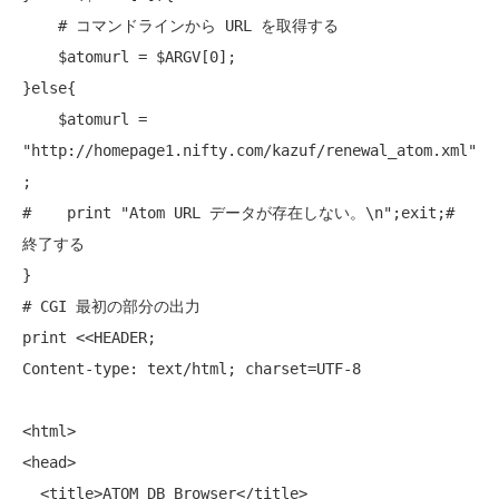
# コマンドラインから URL を取得する
    $atomurl = $ARGV[0];

}else{

    $atomurl = 
"http://homepage1.nifty.com/kazuf/renewal_atom.xml"
#    print "Atom URL データが存在しない。\n";exit;# 
終了する
# CGI 最初の部分の出力
print
 <<HEADER;

Content-type: text/html; charset=UTF-8

<html>

<head>

  <title>ATOM DB Browser</title>
