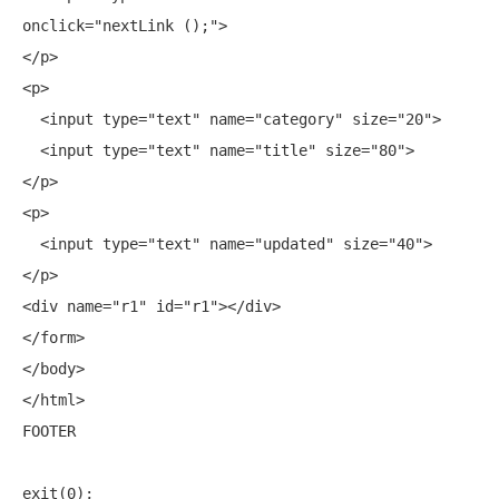
onclick=
"nextLink ();"
>

</p>

<p>

  <input type=
"text"
 name=
"category"
 size=
"20"
>

  <input type=
"text"
 name=
"title"
 size=
"80"
>

</p>

<p>

  <input type=
"text"
 name=
"updated"
 size=
"40"
>

</p>

<div name=
"r1"
 id=
"r1"
></div>

</form>

</body>

</html>

FOOTER

exit