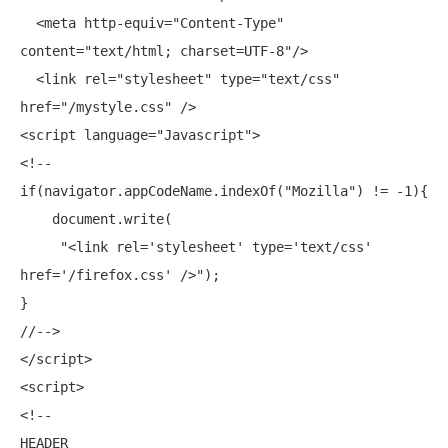
  <meta http-equiv=
"Content-Type"
content=
"text/html; charset=UTF-8"
/>

  <
link
 rel=
"stylesheet"
 type=
"text/css"
href=
"/mystyle.css"
 />

<script language=
"Javascript"
>

if
(navigator.appCodeName.indexOf(
"Mozilla"
) != -1){

    document.write(

"<link rel='stylesheet' type='text/css' 
href='/firefox.css' />"
);

}

//-->

</script>

<script>

<!--

HEADER
