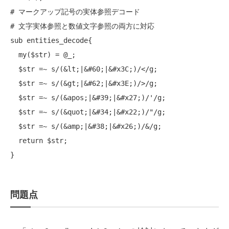
# マークアップ記号の実体参照デコード
# 文字実体参照と数値文字参照の両方に対応
sub
 entities_decode{

my
($str) = @_;

  $str =~ s/(&lt;|&
#60;|&#x3C;)/</g;
  $str =~ s/(&gt;|&
#62;|&#x3E;)/>/g;
  $str =~ s/(&apos;|&
#39;|&#x27;)/'/g;
  $str =~ s/(&quot;|&
#34;|&#x22;)/"/g;
  $str =~ s/(&amp;|&
#38;|&#x26;)/&/g;
return
 $str;

問題点