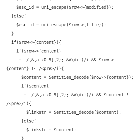
    $esc_id = uri_escape($row->{modified});

  }else{

    $esc_id = uri_escape($row->{title});

  }

if
($row->{content}){

if
($row->{content} 

     =~ /(&[a-z0-9]{2};|&
#\d+;)/i && $row->
{content} !~ /<pre>/i){
      $content = &entities_decode($row->{content});

if
($content

       =~ /(&[a-z0-9]{2};|&
#\d+;)/i && $content !~ 
/<pre>/i){
        $linkstr = &entities_decode($content);

      }else{

        $linkstr = $content;

      }
