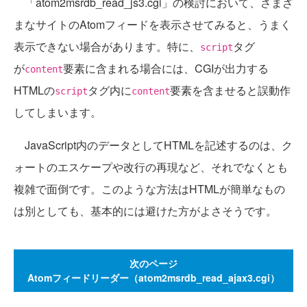
「atom2msrdb_read_js3.cgi」の検討において、さまざ
まなサイトのAtomフィードを表示させてみると、うまく
表示できない場合があります。特に、
タグ
script
が
要素に含まれる場合には、CGIが出力する
content
HTMLの
タグ内に
要素を含ませると誤動作
script
content
してしまいます。
JavaScript内のデータとしてHTMLを記述するのは、ク
ォートのエスケープや改行の再現など、それでなくとも
複雑で面倒です。このような方法はHTMLが簡単なもの
は別としても、基本的には避けた方がよさそうです。
次のページ
Atomフィードリーダー（atom2msrdb_read_ajax3.cgi）