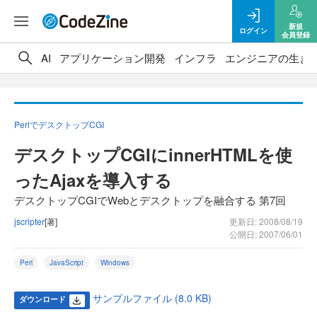
新規
ログイン
会員登録
AI
アプリケーション開発
インフラ
エンジニアの生き
PerlでデスクトップCGI
デスクトップCGIにinnerHTMLを使
ったAjaxを導入する
デスクトップCGIでWebとデスクトップを融合する 第7回
jscripter
[著]
更新日: 2008/08/19
公開日: 2007/06/01
Perl
JavaScript
Windows
サンプルファイル (8.0 KB)
ダウンロード