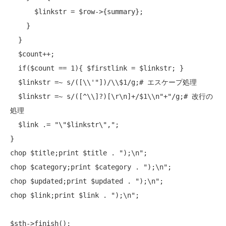
      $linkstr = $row->{summary};

    }

  }

  $count++;

if
($count == 1){ $firstlink = $linkstr; }

  $linkstr =~ s/([\\'"])/\\$1/g;
# エスケープ処理
  $linkstr =~ s/([^\\]?)[\r\n]+/$1\\n
"+"
/g;
# 改行の
処理
  $link .= 
"\"$linkstr\","
;

chop
 $title;
print
 $title . 
");\n"
chop
 $category;
print
 $category . 
");\n"
chop
 $updated;
print
 $updated . 
");\n"
chop
 $link;
print
 $link . 
");\n"
;

$sth->finish();
