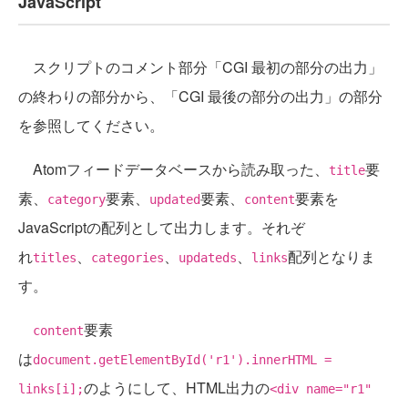
JavaScript
スクリプトのコメント部分「CGI 最初の部分の出力」
の終わりの部分から、「CGI 最後の部分の出力」の部分
を参照してください。
Atomフィードデータベースから読み取った、
要
title
素、
要素、
要素、
要素を
category
updated
content
JavaScriptの配列として出力します。それぞ
れ
、
、
、
配列となりま
titles
categories
updateds
links
す。
要素
content
は
document.getElementById('r1').innerHTML =
のようにして、HTML出力の
links[i];
<div name="r1"