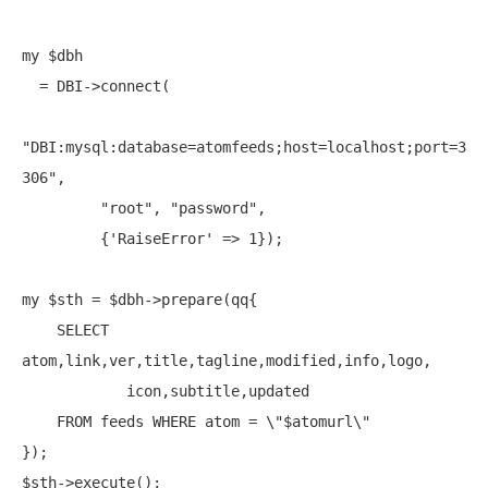
my
 $dbh

  = DBI->
connect
(

"DBI:mysql:database=atomfeeds;host=localhost;port=3
306"
,

"root"
, 
"password"
,

         {'RaiseError' => 1});

my
 $sth = $dbh->
prepare
(qq{

    SELECT  
atom,link,ver,title,tagline,modified,info,logo,

            icon,subtitle,updated

    FROM feeds WHERE atom = \"$atomurl\"

});

$sth->
execute
();
