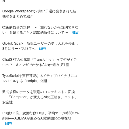
Google Workspaceで7月27日週に発表された新
機能をまとめて紹介
技術的負債の誤解 〜「測れないから説明できな
い」を越えることと認知的負債について〜
NEW
GitHub Spark、新規ユーザーの受け入れを停止し
8月にサービス終了へ
NEW
ChatGPTの心臓部『Transformer』って何がすご
いの？ #マンガでわかるAIの仕組み 第1話
TypeScriptを実行可能なネイティブバイナリにコ
ンパイルする「scriptc」公開
数兆規模のデータを現場のコンテキストに変換
──「Computer」が変えるAIの正確さ、コスト、
安全性
PR数1.6倍、変更行数1.8倍、平均マージ時間37%
削減──ABEMAが進めるAI駆動開発の現在地
NEW