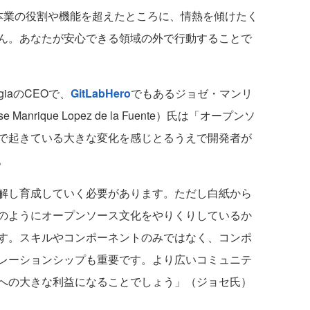
本業の役割や機能を超えたところに、情熱を傾けたく
ん。あなたが安心できる領域の外で行動することで
iaのCEOで、
GitLabHero
でもあるジョゼ・マンリ
rique Lopez de la Fuente）氏は「オープンソ
で起きている大きな変化を感じとるうえで開発者が
。
解し育成していく必要があります。ただし白紙から
のようにオープンソース文化をやりくりしているか
す。スキルやコンポーネントのみではなく、コンポ
レーションシップも重要です。より広いコミュニテ
への大きな利益になることでしょう」（ジョセ氏）