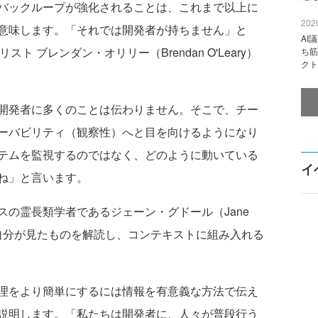
バックループが強化されることは、これまで以上に
2026
意味します。「それでは開発者が持ちません」と
AI
スト ブレンダン・オリリー（Brendan O'Leary）
ち筋
クト
開発者に多くのことは伝わりません。そこで、チー
ーバビリティ（観察性）へと目を向けるようになり
テムを監視するのではなく、どのように動いている
イ
ね」と言います。
の霊長類学者であるジェーン・グドール（Jane
に、自分が見たものを解読し、コンテキストに組み入れる
理をより簡単にするには情報を有意義な方法で伝え
説明します。「私たちは開発者に、人々が普段行う