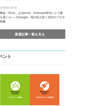
/08/05 09:00
議事録「Rimo」はOpenAI、Anthropic時代にどう勝
を描くか──元Google・相川氏が説く現代のプロダ
戦略
新着記事一覧を見る
ベント