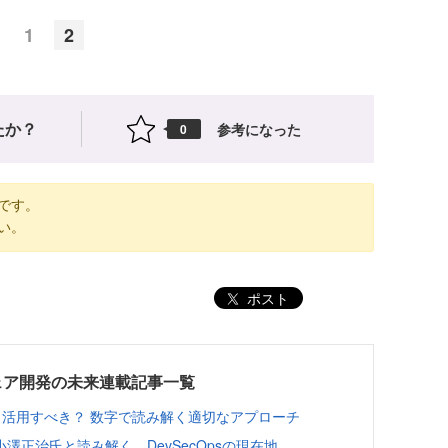
1
2
たか？
参考になった
0
です。
い。
ポスト
ェア開発の未来連載記事一覧
どう活用すべき？ 数字で読み解く適切なアプローチ
小澤正治氏と読み解く、DevSecOpsの現在地