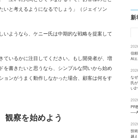
たいと考えるようになるでしょう」（ジェイソン
新
しいようなら、ケニー氏は中期的な戦略を提案して
2026
信頼
きているかに注目してください。もし開発者が、増
AI
ドを書きたいと思うなら、シンプルな問いから始め
2026
ションがうまく動作しなかった場合、顧客は何をす
なぜ
氏が
い2
2026
PR
──
、観察を始めよう
2026
技術
越え