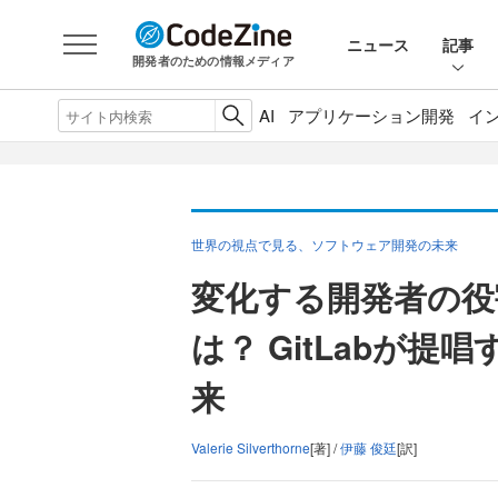
ニュース
記事
開発者のための情報メディア
AI
アプリケーション開発
イ
世界の視点で見る、ソフトウェア開発の未来
変化する開発者の役
は？ GitLabが
来
Valerie Silverthorne
[著] /
伊藤 俊廷
[訳]