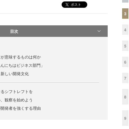
ポスト
3
4
目次
5
前が意味するものは何か
6
こんにちはビジネス部門」
と新しい開発文化
7
なるシフトレフトを
8
め、観察を始めよう
が開発者を強くする理由
9