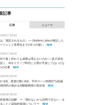
着記事
記事
ニュース
/08/07 09:00
は「測定されるもの」──Grafana Labsが検証した
エージェント実用化までの6つの疑い
NEW
/08/07 08:00
AIで速く作れても成果は増えないのか──及川卓也
説く、AIネイティブ時代に人間が手放してはいけな
つの仕事
NEW
/08/06 09:00
数1.6倍、変更行数1.8倍、平均マージ時間37%削減
ABEMAが進めるAI駆動開発の現在地
NEW
/08/06 08:00
的負債の誤解 〜「測れないから説明できない」を
ることと認知的負債について〜
NEW