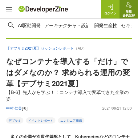
新規
ログイン
会員登録
AI駆動開発
アーキテクチャ・設計
開発生産性
セキュ
【デブサミ2021夏】セッションレポート
（AD）
なぜコンテナを導入する「だけ」で
はダメなのか？ 求められる運用の変
革【デブサミ2021夏】
【B-6】先人から学ぶ！！コンテナ導入で変革できた企業の
姿
中村 仁美
[著]
2021/09/21 12:00
デブサミ
イベントレポート
エンジニア組織
多くの企業が次世代基盤として、Kubernetesなどのコンテナ