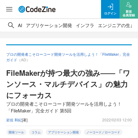
新規
ログイン
会員登録
AI
アプリケーション開発
インフラ
エンジニアの生き
プロの開発者こそローコード開発ツールを活用しよう！「FileMaker」完全
ガイド
（AD）
FileMakerが持つ最大の強み――「ワ
ンソース・マルチデバイス」の魅力
にフォーカス
プロの開発者こそローコード開発ツールを活用しよう！
「FileMaker」完全ガイド 第5回
岩佐 和紀
[著]
2022/02/03 12:00
開発ツール
コラム
アプリケーション開発
ノーコード／ローコード