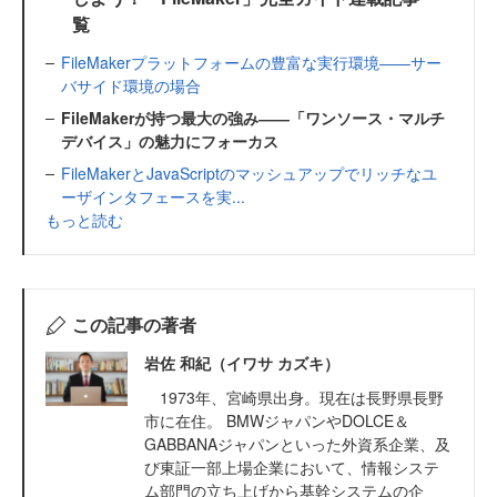
覧
FileMakerプラットフォームの豊富な実行環境――サー
バサイド環境の場合
FileMakerが持つ最大の強み――「ワンソース・マルチ
デバイス」の魅力にフォーカス
FileMakerとJavaScriptのマッシュアップでリッチなユ
ーザインタフェースを実...
もっと読む
この記事の著者
岩佐 和紀（イワサ カズキ）
1973年、宮崎県出身。現在は長野県長野
市に在住。 BMWジャパンやDOLCE＆
GABBANAジャパンといった外資系企業、及
び東証一部上場企業において、情報システ
ム部門の立ち上げから基幹システムの企