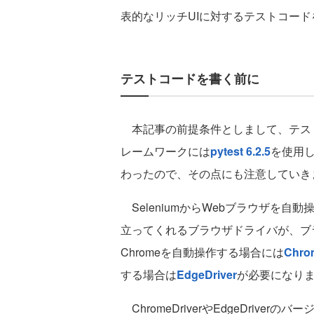
表的なリッチUIに対するテストコー
テストコードを書く前に
本記事の前提条件としまして、テストコー
レームワークには
pytest 6.2.5
を使用しま
わったので、その点にも注意していき
SeleniumからWebブラウザを自動操
立ってくれるブラウザドライバが、ブラ
Chromeを自動操作する場合には
Chro
する場合は
EdgeDriver
が必要になり
ChromeDriverやEdgeDriv