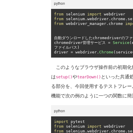
python
from
 selenium 
import
from
 selenium
.
webdriver
.
chrome
.
se
from
 webdriver_manager
.
chrome 
imp
自動ダウンロードした
chromedriver
のファ
chromedriver
管理サービス
=
Service
(
ファイルパス)
driver 
=
 webdriver
.
Chrome
(
service
このようなブラウザ操作前の初期化処理
は
や
といった共通
setup()
tearDown()
る部分を、今回使用するテストフレームワー
機能で次の例のように一つの関数に簡
python
import
from
 selenium 
import
from
 selenium
.
webdriver
.
chrome
.
se