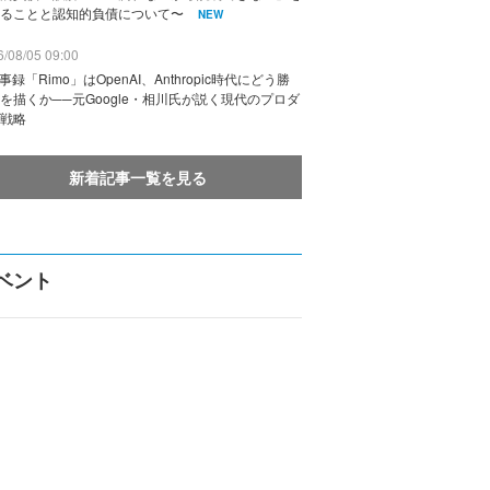
ることと認知的負債について〜
NEW
/08/05 09:00
議事録「Rimo」はOpenAI、Anthropic時代にどう勝
を描くか──元Google・相川氏が説く現代のプロダ
戦略
新着記事一覧を見る
ベント