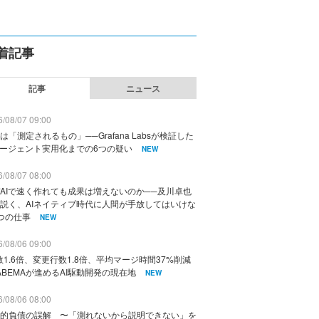
着記事
記事
ニュース
/08/07 09:00
は「測定されるもの」──Grafana Labsが検証した
エージェント実用化までの6つの疑い
NEW
/08/07 08:00
AIで速く作れても成果は増えないのか──及川卓也
説く、AIネイティブ時代に人間が手放してはいけな
つの仕事
NEW
/08/06 09:00
数1.6倍、変更行数1.8倍、平均マージ時間37%削減
ABEMAが進めるAI駆動開発の現在地
NEW
/08/06 08:00
的負債の誤解 〜「測れないから説明できない」を