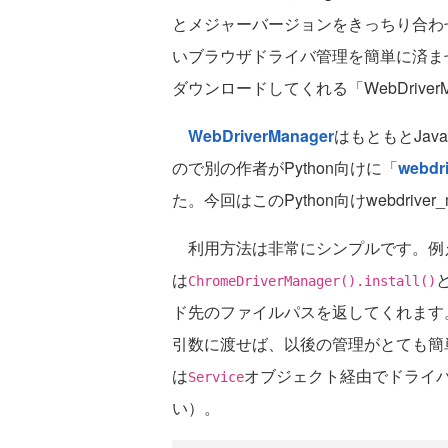
とメジャーバージョンをきっちり合わ
いブラウザドライバ管理を簡単に済ま
ダウンロードしてくれる「WebDriver
WebDriverManager
はもともとJa
ので別の作者がPython向けに「
webdr
た。今回はこのPython向けwebdrive
利用方法は非常にシンプルです。例えばC
は
ChromeDriverManager().install()
ド先のファイルパスを返してくれます
引数に渡せば、以後の管理がとても簡単に
は
オブジェクト経由でドライ
Service
い）。