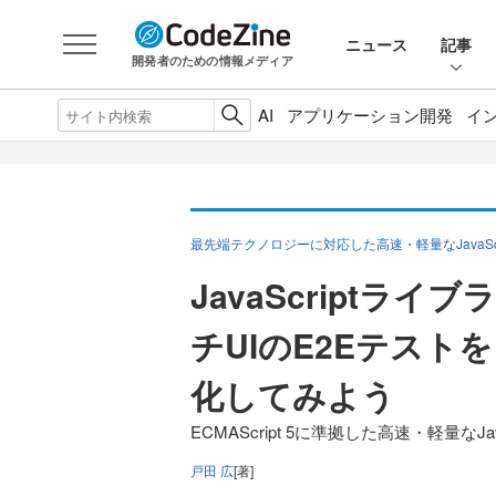
ニュース
記事
開発者のための情報メディア
AI
アプリケーション開発
イ
最先端テクノロジーに対応した高速・軽量なJavaScri
JavaScriptライ
チUIのE2Eテストを、
化してみよう
ECMAScript 5に準拠した高速・軽量なJav
戸田 広
[著]