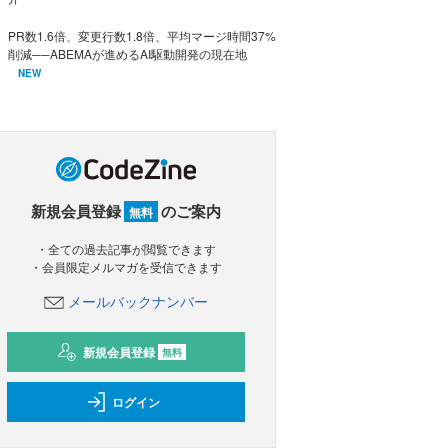
PR数1.6倍、変更行数1.8倍、平均マージ時間37%
削減──ABEMAが進めるAI駆動開発の現在地
NEW
新規会員登録
のご案内
無料
・全ての過去記事が閲覧できます
・会員限定メルマガを受信できます
メールバックナンバー
新規会員登録
無料
ログイン