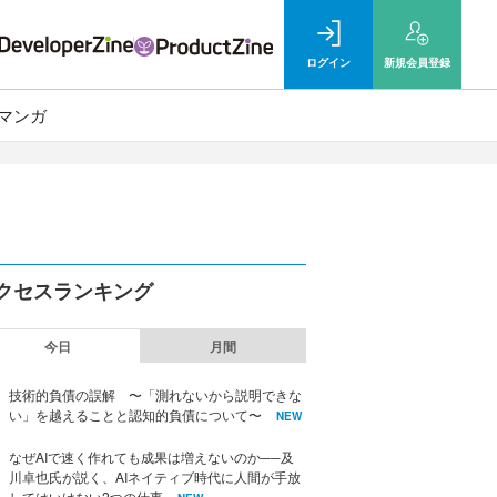
ログイン
新規
会員登録
マンガ
クセスランキング
今日
月間
技術的負債の誤解 〜「測れないから説明できな
い」を越えることと認知的負債について〜
NEW
なぜAIで速く作れても成果は増えないのか──及
川卓也氏が説く、AIネイティブ時代に人間が手放
してはいけない2つの仕事