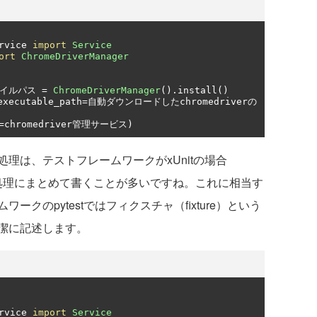
rvice 
import
Service
ort
ChromeDriverManager
イルパス
=
ChromeDriverManager
().
install
()
executable_path
=自動ダウンロードした
chromedriver
の
=
chromedriver
管理サービス)
は、テストフレームワークがxUnitの場合
処理にまとめて書くことが多いですね。これに相当す
クのpytestではフィクスチャ（fixture）という
潔に記述します。
rvice 
import
Service