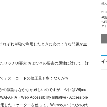
越え
2026
AI
ち筋
クト
それぞれ単独で利用したときに次のような問題が生
イ
たリッチUI要素 およびその要素の属性に対して、詳
てテストコードの修正量も多くなりがち
の議論はなかなか難しいのですが、今回はWijmo
b Accessibility Initiative - Accessible
ns）の属性を活用したロケーターを使って、Wijmoのいくつかの代