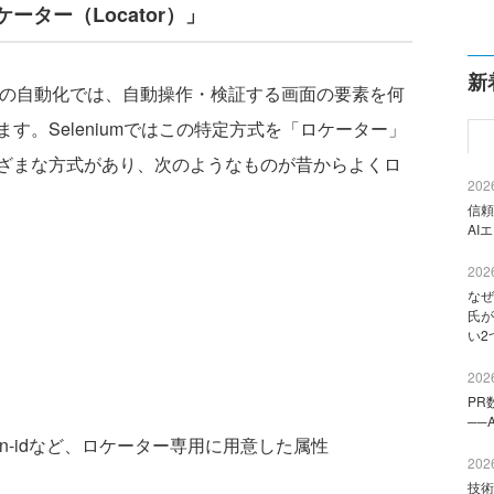
ター（Locator）」
新
テストの自動化では、自動操作・検証する画面の要素を何
す。Seleniumではこの特定方式を「ロケーター」
ざまな方式があり、次のようなものが昔からよくロ
2026
信頼
AI
2026
なぜ
氏が
い2
2026
PR
──
automation-idなど、ロケーター専用に用意した属性
2026
技術