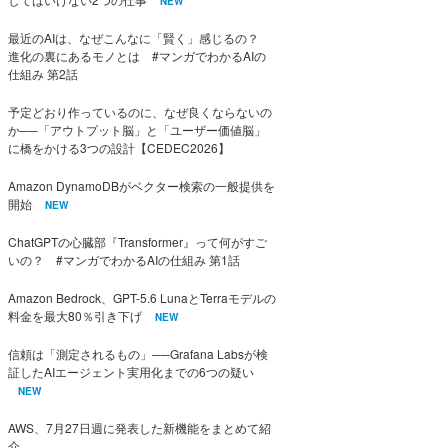
NEW
最近のAIは、なぜこんなに「賢く」感じるの？
進化の裏にあるモノとは #マンガでわかるAIの
仕組み 第2話
予定どおり作っているのに、なぜ良くならないの
か──「アウトプット脳」と「ユーザー価値脳」
に橋をかける3つの設計【CEDEC2026】
Amazon DynamoDBがベクター検索の一般提供を
開始
NEW
ChatGPTの心臓部『Transformer』って何がすご
いの？ #マンガでわかるAIの仕組み 第1話
Amazon Bedrock、GPT-5.6 LunaとTerraモデルの
料金を最大80％引き下げ
NEW
信頼は「測定されるもの」──Grafana Labsが検
証したAIエージェント実用化までの6つの疑い
NEW
AWS、7月27日週に発表した新機能をまとめて紹
介