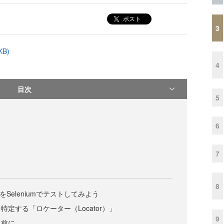
ポスト
3
B)
4
目次
5
6
7
8
をSeleniumでテストしてみよう
定する「ロケーター（Locator）」
9
く前に