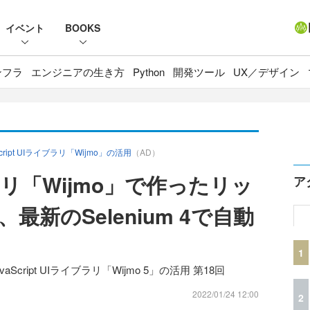
イベント
BOOKS
ンフラ
エンジニアの生き方
Python
開発ツール
UX／デザイン
pt UIライブラリ「Wijmo」の活用
（AD）
ブラリ「Wijmo」で作ったリッ
ア
最新のSelenium 4で自動
1
aScript UIライブラリ「Wijmo 5」の活用 第18回
2022/01/24 12:00
2