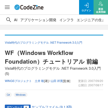
新規
ログイン
会員登録
AI
アプリケーション開発
インフラ
エンジニアの生き
Vista時代のプログラミングモデル .NET Framework 3.0入門
WF（Windows Workflow
Foundation）チュートリアル 前編
Vista時代のプログラミングモデル .NET Framework 3.0入門
(5)
WINGSプロジェクト 土井 毅
[著] /
山田 祥寛
[監修]
更新日: 2007/09/20
公開日: 2007/08/17
C#
Windows
サンプルファイル (9.1 KB)
ダウンロード