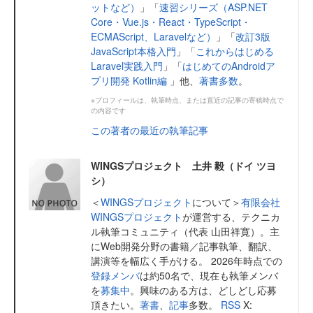
ットなど）
」「
速習シリーズ（ASP.NET
Core・Vue.js・React・TypeScript・
ECMAScript、Laravelなど）
」「
改訂3版
JavaScript本格入門
」「
これからはじめる
Laravel実践入門
」「
はじめてのAndroidア
プリ開発 Kotlin編
」他、
著書多数
。
※プロフィールは、執筆時点、または直近の記事の寄稿時点で
の内容です
この著者の最近の執筆記事
WINGSプロジェクト 土井 毅（ドイ ツヨ
シ）
＜
WINGSプロジェクト
について＞
有限会社
WINGSプロジェクト
が運営する、テクニカ
ル執筆コミュニティ（代表 山田祥寛）。主
にWeb開発分野の書籍／記事執筆、翻訳、
講演等を幅広く手がける。 2026年時点での
登録メンバ
は約50名で、現在も執筆メンバ
を
募集中
。興味のある方は、どしどし応募
頂きたい。
著書
、
記事
多数。
RSS
X: