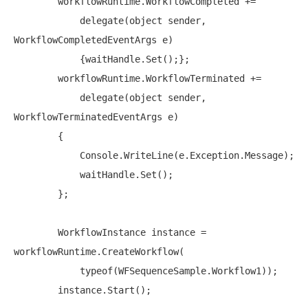
        workflowRuntime.WorkflowCompleted +=

delegate
(
object
 sender, 
WorkflowCompletedEventArgs e)

            {waitHandle.Set();};

        workflowRuntime.WorkflowTerminated +=

delegate
(
object
 sender, 
WorkflowTerminatedEventArgs e)

        {

            Console.WriteLine(e.Exception.Message);

            waitHandle.Set();

        };

        WorkflowInstance instance = 
workflowRuntime.CreateWorkflow(

typeof
(WFSequenceSample.Workflow1));

        instance.Start();
