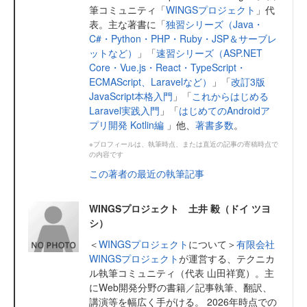
筆コミュニティ「
WINGSプロジェクト
」代
表。主な著書に「
独習シリーズ（Java・
C#・Python・PHP・Ruby・JSP＆サーブレ
ットなど）
」「
速習シリーズ（ASP.NET
Core・Vue.js・React・TypeScript・
ECMAScript、Laravelなど）
」「
改訂3版
JavaScript本格入門
」「
これからはじめる
Laravel実践入門
」「
はじめてのAndroidア
プリ開発 Kotlin編
」他、
著書多数
。
※プロフィールは、執筆時点、または直近の記事の寄稿時点で
の内容です
この著者の最近の執筆記事
WINGSプロジェクト 土井 毅（ドイ ツヨ
シ）
＜
WINGSプロジェクト
について＞
有限会社
WINGSプロジェクト
が運営する、テクニカ
ル執筆コミュニティ（代表 山田祥寛）。主
にWeb開発分野の書籍／記事執筆、翻訳、
講演等を幅広く手がける。 2026年時点での