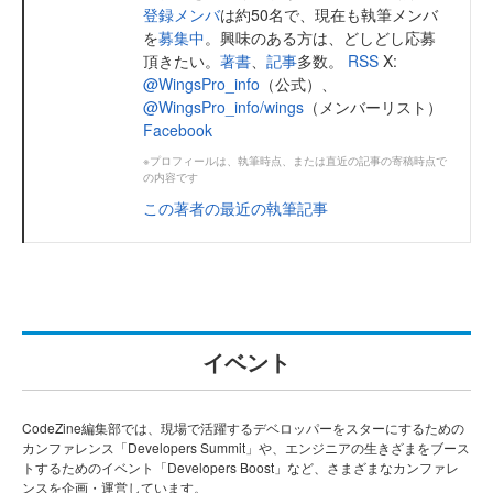
登録メンバ
は約50名で、現在も執筆メンバ
を
募集中
。興味のある方は、どしどし応募
頂きたい。
著書
、
記事
多数。
RSS
X:
@WingsPro_info
（公式）、
@WingsPro_info/wings
（メンバーリスト）
Facebook
※プロフィールは、執筆時点、または直近の記事の寄稿時点で
の内容です
この著者の最近の執筆記事
イベント
CodeZine編集部では、現場で活躍するデベロッパーをスターにするための
カンファレンス「Developers Summit」や、エンジニアの生きざまをブース
トするためのイベント「Developers Boost」など、さまざまなカンファレ
ンスを企画・運営しています。