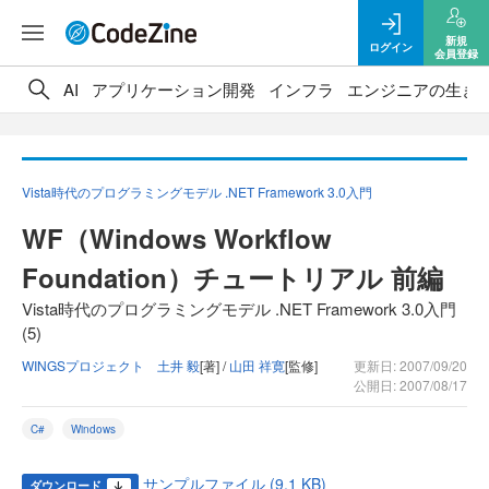
新規
ログイン
会員登録
AI
アプリケーション開発
インフラ
エンジニアの生き
Vista時代のプログラミングモデル .NET Framework 3.0入門
WF（Windows Workflow
Foundation）チュートリアル 前編
Vista時代のプログラミングモデル .NET Framework 3.0入門
(5)
WINGSプロジェクト 土井 毅
[著] /
山田 祥寛
[監修]
更新日: 2007/09/20
公開日: 2007/08/17
C#
Windows
サンプルファイル (9.1 KB)
ダウンロード