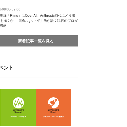
/08/05 09:00
議事録「Rimo」はOpenAI、Anthropic時代にどう勝
を描くか──元Google・相川氏が説く現代のプロダ
戦略
新着記事一覧を見る
ベント