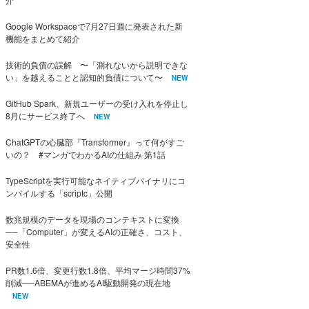
Google Workspaceで7月27日週に発表された新
機能をまとめて紹介
技術的負債の誤解 〜「測れないから説明できな
い」を越えることと認知的負債について〜
NEW
GitHub Spark、新規ユーザーの受け入れを停止し
8月にサービス終了へ
NEW
ChatGPTの心臓部『Transformer』って何がすご
いの？ #マンガでわかるAIの仕組み 第1話
TypeScriptを実行可能なネイティブバイナリにコ
ンパイルする「scriptc」公開
数兆規模のデータを現場のコンテキストに変換
──「Computer」が変えるAIの正確さ、コスト、
安全性
PR数1.6倍、変更行数1.8倍、平均マージ時間37%
削減──ABEMAが進めるAI駆動開発の現在地
NEW