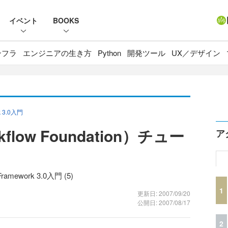
イベント
BOOKS
ンフラ
エンジニアの生き方
Python
開発ツール
UX／デザイン
 3.0入門
kflow Foundation）チュー
ア
ework 3.0入門 (5)
1
更新日: 2007/09/20
公開日: 2007/08/17
2