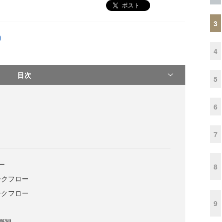
ポスト
3
)
4
目次
5
6
7
ー
8
ークフロー
ークフロー
9
概観