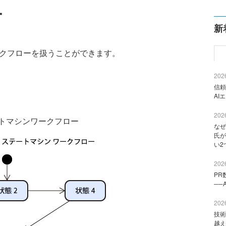
ー
新
クフローを扱うことができます。
2026
信頼
AI
2026
トマシンワークフロー
なぜ
氏が
い2
2026
PR
──
2026
技術
越え