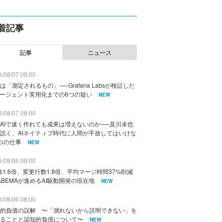
着記事
記事
ニュース
/08/07 09:00
は「測定されるもの」──Grafana Labsが検証した
エージェント実用化までの6つの疑い
NEW
/08/07 08:00
AIで速く作れても成果は増えないのか──及川卓也
説く、AIネイティブ時代に人間が手放してはいけな
つの仕事
NEW
/08/06 09:00
数1.6倍、変更行数1.8倍、平均マージ時間37%削減
ABEMAが進めるAI駆動開発の現在地
NEW
/08/06 08:00
的負債の誤解 〜「測れないから説明できない」を
ることと認知的負債について〜
NEW