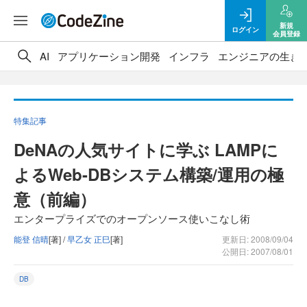
新規
ログイン
会員登録
AI
アプリケーション開発
インフラ
エンジニアの生き
特集記事
DeNAの人気サイトに学ぶ LAMPに
よるWeb-DBシステム構築/運用の極
意（前編）
エンタープライズでのオープンソース使いこなし術
能登 信晴
[著] /
早乙女 正巳
[著]
更新日: 2008/09/04
公開日: 2007/08/01
DB