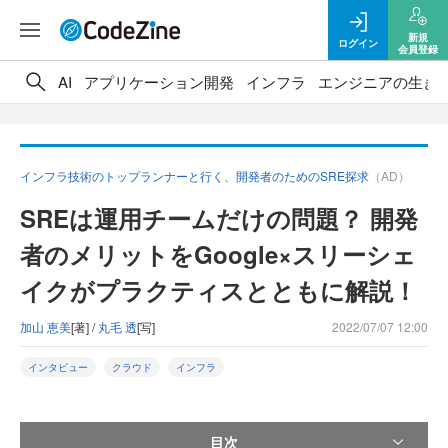
新規
ログイン
会員登録
AI
アプリケーション開発
インフラ
エンジニアの生き
インフラ技術のトップランナーと行く、開発者のためのSRE探求
（AD）
SREは運用チームだけの問題？ 開発
者のメリットをGoogle×スリーシェ
イクがプラクティスとともに解説！
加山 恵美
[著] /
丸毛 透
[写]
2022/07/07 12:00
インタビュー
クラウド
インフラ
目次