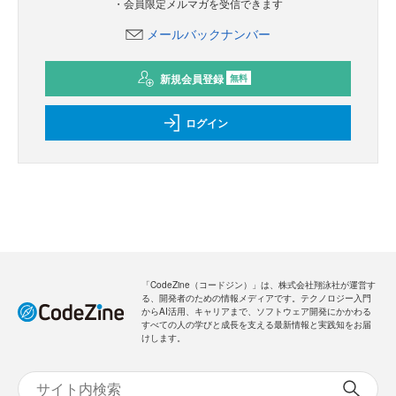
・会員限定メルマガを受信できます
メールバックナンバー
新規会員登録
無料
ログイン
「CodeZine（コードジン）」は、株式会社翔泳社が運営す
る、開発者のための情報メディアです。テクノロジー入門
からAI活用、キャリアまで、ソフトウェア開発にかかわる
すべての人の学びと成長を支える最新情報と実践知をお届
けします。