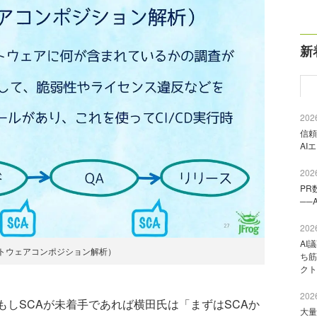
新
2026
信頼
AI
2026
PR
──
2026
AI
フトウェアコンポジション解析）
ち筋
クト
2026
しSCAが未着手であれば横田氏は「まずはSCAか
大量