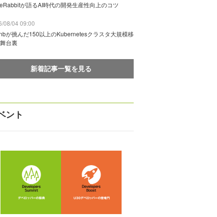
deRabbitが語るAI時代の開発生産性向上のコツ
/08/04 09:00
rbnbが挑んだ150以上のKubernetesクラスタ大規模移
舞台裏
新着記事一覧を見る
ベント