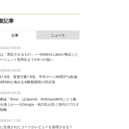
着記事
記事
ニュース
/08/07 09:00
は「測定されるもの」──Grafana Labsが検証した
エージェント実用化までの6つの疑い
/08/06 09:00
数1.6倍、変更行数1.8倍、平均マージ時間37%削減
ABEMAが進めるAI駆動開発の現在地
/08/05 09:00
議事録「Rimo」はOpenAI、Anthropic時代にどう勝
を描くか──元Google・相川氏が説く現代のプロダ
戦略
/08/04 11:00
に生成されたコードがレビューを崩壊させる？