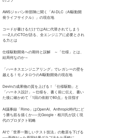
AWSジャパン幹部陣に聞く「AI-DLC（AI駆動開
発ライフサイクル）」の現在地
コードが書けるだけではAIに代替されてしまう
──2人のCTOが語る、全エンジニアに必要とされ
る力とは
仕様駆動開発への期待と誤解 ～「仕様」とは、
結局何なのか～
「ハーネスエンジニアリング」でレガシーの壁を
越える！モノタロウのAI駆動開発の現在地
Devinの成果物の質を上げる！「仕様駆動」と
「ハーネス設計」～仕様を、書く前に伝え、書い
た後に確かめて「1回の依頼で80点」を目指す
AI議事録「Rimo」はOpenAI、Anthropic時代にど
う勝ち筋を描くか──元Google・相川氏が説く現
代のプロダクト戦略
AIで「世界一難しいテスト技法」の敷居を下げる
──面倒だった原因結果グラフ法をお手軽に