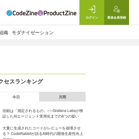
ログイン
新規
会員登録
組織
モダナイゼーション
クセスランキング
今日
月間
信頼は「測定されるもの」──Grafana Labsが検
証したAIエージェント実用化までの6つの疑い
大量に生成されたコードがレビューを崩壊させ
る？ CodeRabbitが語るAI時代の開発生産性向上
のコツ