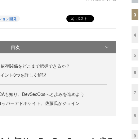
3
ポスト
ション開発
4
目次
5
的依存関係をどこまで把握できるか？
6
ポイント3つを詳しく解説
7
CAも知り、DevSecOpsへと歩みを進めよう
デベロッパーアドボケイト、佐藤氏がジョイン
8
9