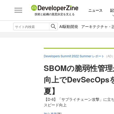
ニュース
記
技術と組織の意思決定を支える
AI駆動開発
アーキテクチャ・
Developers Summit 2022 Summer レポート
（AD
SBOMの脆弱性管
向上でDevSecOp
夏】
【D-6】「サプライチェーン攻撃」に立
スピード向上
加山 恵美
[著]