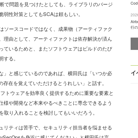
Co
診断で問題を見つけたとしても、ライブラリのバージ
脆弱性対策としてもSCAは頼もしい。
2026
Ai
行の
Aはソースコードではなく、成果物（アーティファク
。理由として、アーティファクトは依存解決が済ん
っているためと、またソフトウェアはビルドのたび
明する。
イ
な」と感じているのであれば、横田氏は「いつか必
Mの存在を覚えていただけるとうれしい」と話す。
全なソフトウェアを効率良く提供するために重要な要素と
仕様や開発など本来やるべきことに専念できるよう
ルを取り入れることを検討してもいいだろう。
ュリティは苦手で、セキュリティ担当者を悩ませる
vSecOpsを身近に感じてください」と横田氏は言