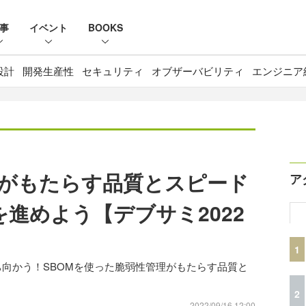
事
イベント
BOOKS
設計
開発生産性
セキュリティ
オブザーバビリティ
エンジニア
）
理がもたらす品質とスピード
ア
sを進めよう【デブサミ2022
1
ち向かう！SBOMを使った脆弱性管理がもたらす品質と
2
2022/09/16 12:00