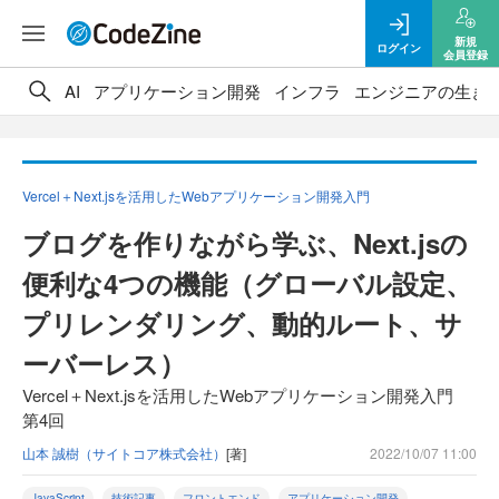
新規
ログイン
会員登録
AI
アプリケーション開発
インフラ
エンジニアの生き
Vercel＋Next.jsを活用したWebアプリケーション開発入門
ブログを作りながら学ぶ、Next.jsの
便利な4つの機能（グローバル設定、
プリレンダリング、動的ルート、サ
ーバーレス）
Vercel＋Next.jsを活用したWebアプリケーション開発入門
第4回
山本 誠樹（サイトコア株式会社）
[著]
2022/10/07 11:00
JavaScript
技術記事
フロントエンド
アプリケーション開発