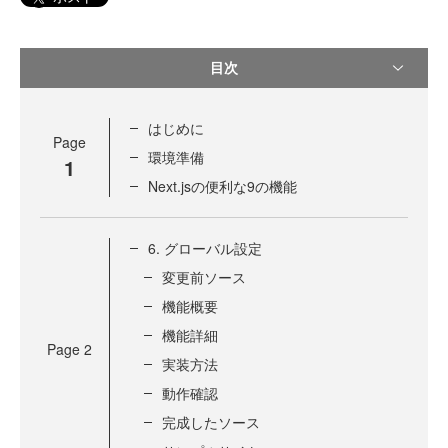
目次
はじめに
Page
環境準備
1
Next.jsの便利な9の機能
6. グローバル設定
変更前ソース
機能概要
機能詳細
Page
2
実装方法
動作確認
完成したソース