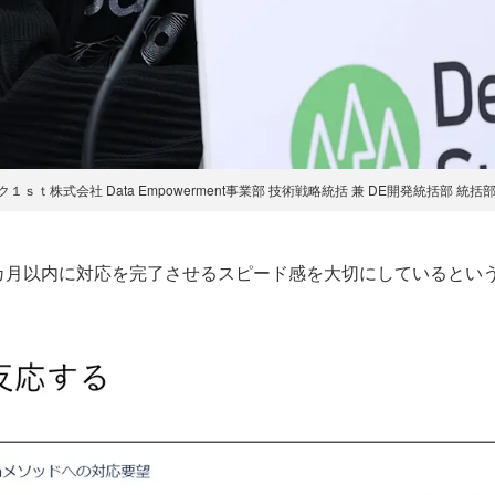
１ｓｔ株式会社 Data Empowerment事業部 技術戦略統括 兼 DE開発統括部 統括
月以内に対応を完了させるスピード感を大切にしているとい