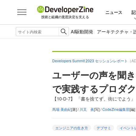
ニュース
記
技術と組織の意思決定を支える
AI駆動開発
アーキテクチャ・
Developers Summit 2023 セッションレポート
（A
ユーザーの声を聞き
で実践するプロダ
【10-D-7】 「書を捨てず、街にで
馬場 美由紀
[著] /
川又 眞
[写] /
CodeZine編集部
[編]
エンジニアの生き方
デブサミ
イベント