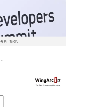
部長 橋田哲尚氏
う。