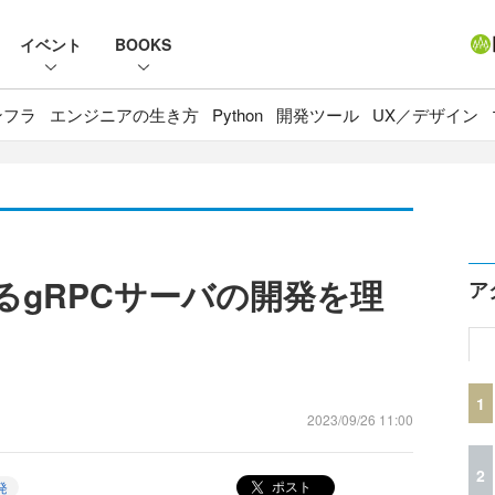
イベント
BOOKS
ンフラ
エンジニアの生き方
Python
開発ツール
UX／デザイン
eによるgRPCサーバの開発を理
ア
1
2023/09/26 11:00
2
ポスト
発