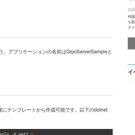
2026
AI
ち筋
クト
リケーションの名前はGrpcServerSampleと
イ
にテンプレートから作成可能です。以下のdotnet
mple
-
F net7
.
0