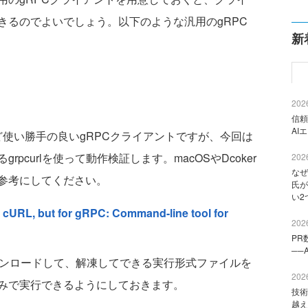
きるのでよいでしょう。以下のような汎用のgRPC
新
2026
信頼
AI
など使い勝手の良いgRPCクライアントですが、今回は
るgrpcurlを使って動作検証します。macOSやDcoker
2026
なぜ
参考にしてください。
氏が
い2
ke cURL, but for gRPC: Command-line tool for
2026
PR
──
ウンロードして、解凍してできる実行形式ファイルを
2026
みで実行できるようにしておきます。
技術
越え