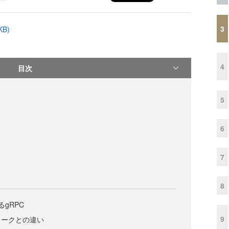
3
B)
4
目次
5
6
7
8
けるgRPC
9
ワークとの違い