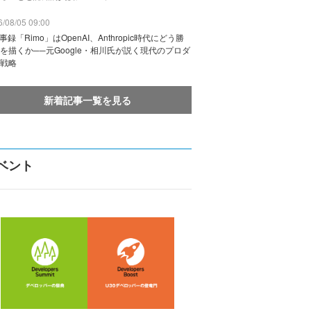
/08/05 09:00
議事録「Rimo」はOpenAI、Anthropic時代にどう勝
を描くか──元Google・相川氏が説く現代のプロダ
戦略
新着記事一覧を見る
ベント