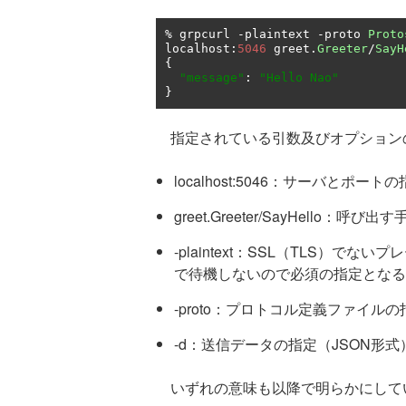
%
 grpcurl 
-
plaintext 
-
proto 
Proto
localhost
:
5046
 greet
.
Greeter
/
SayH
{
"message"
:
"Hello Nao"
}
指定されている引数及びオプション
localhost:5046：サーバとポート
greet.Greeter/SayHell
-plaintext：SSL（TLS）
で待機しないので必須の指定となる
-proto：プロトコル定義ファイルの
-d：送信データの指定（JSON形式
いずれの意味も以降で明らかにしていくとして