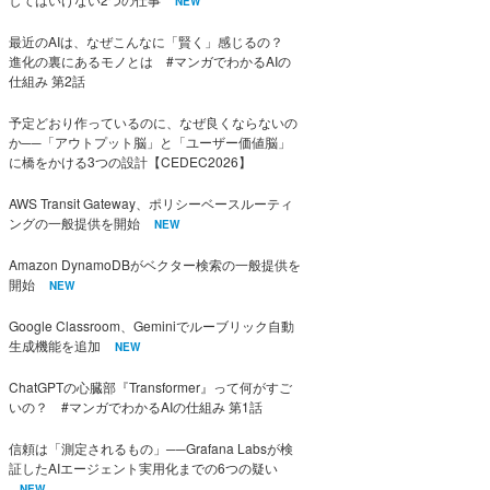
NEW
最近のAIは、なぜこんなに「賢く」感じるの？
進化の裏にあるモノとは #マンガでわかるAIの
仕組み 第2話
予定どおり作っているのに、なぜ良くならないの
か──「アウトプット脳」と「ユーザー価値脳」
に橋をかける3つの設計【CEDEC2026】
AWS Transit Gateway、ポリシーベースルーティ
ングの一般提供を開始
NEW
Amazon DynamoDBがベクター検索の一般提供を
開始
NEW
Google Classroom、Geminiでルーブリック自動
生成機能を追加
NEW
ChatGPTの心臓部『Transformer』って何がすご
いの？ #マンガでわかるAIの仕組み 第1話
信頼は「測定されるもの」──Grafana Labsが検
証したAIエージェント実用化までの6つの疑い
NEW