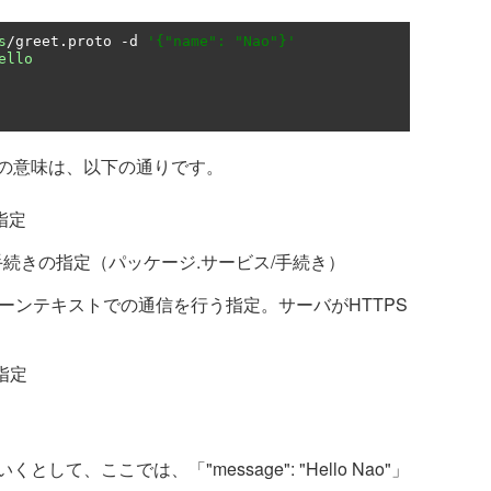
s
/
greet
.
proto 
-
d 
'{"name": "Nao"}'
ello
の意味は、以下の通りです。
の指定
o：呼び出す手続きの指定（パッケージ.サービス/手続き）
でないプレーンテキストでの通信を行う指定。サーバがHTTPS
指定
）
、ここでは、「"message": "Hello Nao"」