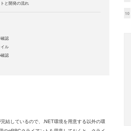
ポートと開発の流れ
10
作確認
ァイル
の確認
ートが完結しているので、.NET環境を用意する以外の環
用のgRPCクライアントを用意しておくと、クライ