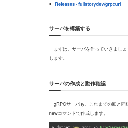
Releases · fullstorydev/grpcurl
サーバを構築する
まずは、サーバを作っていきましょう。アプ
します。
サーバの作成と動作確認
gRPCサーバも、これまでの回と同様
newコマンドで作成します。
%
 dotnet 
new
 grpc 
-
o 
GrpcServerSa