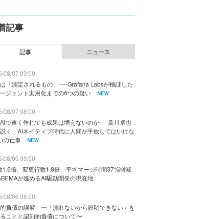
着記事
記事
ニュース
/08/07 09:00
は「測定されるもの」──Grafana Labsが検証した
エージェント実用化までの6つの疑い
NEW
/08/07 08:00
AIで速く作れても成果は増えないのか──及川卓也
説く、AIネイティブ時代に人間が手放してはいけな
つの仕事
NEW
/08/06 09:00
数1.6倍、変更行数1.8倍、平均マージ時間37%削減
ABEMAが進めるAI駆動開発の現在地
/08/06 08:00
的負債の誤解 〜「測れないから説明できない」を
ることと認知的負債について〜