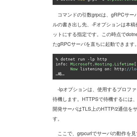
コマンドの引数grpcは、gRPCサ
ルの書き出し先、-Fオプションは本稿
ットにする指定です。この時点でdotn
たgRPCサーバを直ちに起動できます
%
 dotnet run 
-
lp http

info
:
Microsoft
.
Hosting
.
Lifetime
[
Now
 listening on
:
 http
:
//lo
…略…
-lpオプションは、使用するプロファ
待機します。HTTPSで待機するには、-
開発サーバはTLS上のHTTP/2通信
す。
ここで、grpcurlでサーバの動作を