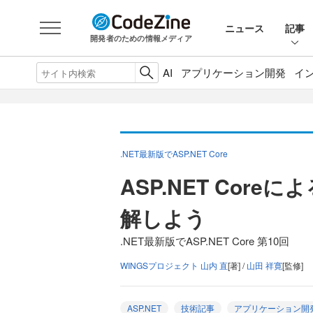
ニュース
記事
開発者のための情報メディア
AI
アプリケーション開発
イ
.NET最新版でASP.NET Core
ASP.NET Cor
解しよう
.NET最新版でASP.NET Core 第10回
WINGSプロジェクト 山内 直
[著] /
山田 祥寛
[監修]
ASP.NET
技術記事
アプリケーション開