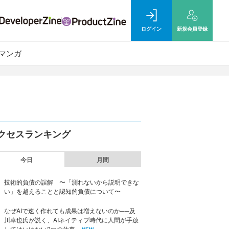
ログイン
新規
会員登録
マンガ
クセスランキング
今日
月間
技術的負債の誤解 〜「測れないから説明できな
い」を越えることと認知的負債について〜
なぜAIで速く作れても成果は増えないのか──及
川卓也氏が説く、AIネイティブ時代に人間が手放
してはいけない2つの仕事