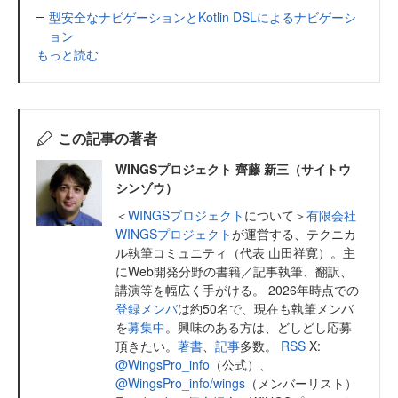
型安全なナビゲーションとKotlin DSLによるナビゲーシ
ョン
もっと読む
この記事の著者
WINGSプロジェクト 齊藤 新三（サイトウ
シンゾウ）
＜
WINGSプロジェクト
について＞
有限会社
WINGSプロジェクト
が運営する、テクニカ
ル執筆コミュニティ（代表 山田祥寛）。主
にWeb開発分野の書籍／記事執筆、翻訳、
講演等を幅広く手がける。 2026年時点での
登録メンバ
は約50名で、現在も執筆メンバ
を
募集中
。興味のある方は、どしどし応募
頂きたい。
著書
、
記事
多数。
RSS
X:
@WingsPro_info
（公式）、
@WingsPro_info/wings
（メンバーリスト）