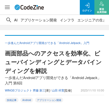
新規
ログイン
会員登録
AI
アプリケーション開発
インフラ
エンジニアの生き
一歩進んだAndroidアプリ開発ができる「Android Jetpack」入門
画面部品へのアクセスを効率化、ビ
ューバインディングとデータバイン
ディングを解説
一歩進んだAndroidアプリ開発ができる「Android Jetpack」
入門 第6回
WINGSプロジェクト 齊藤 新三
[著] /
山田 祥寛
[監修]
2023/11/10 10:00
技術記事
Android
アプリケーション開発