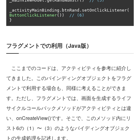
_mainViewModel
.
getRandNumStr
()
// (5)
_activityMainBinding
.
btnRand
.
setOnClickListener
(
ButtonClickListener
())
// (6)
}
フラグメントでの利用（Java版）
ここまでのコードは、アクティビティを参考に紹介し
てきました。このバインディングオブジェクトをフラグ
メントで利用する場合も、同様に考えることができま
す。ただし、フラグメントでは、画面を生成するライフ
サイクルコールバックメソッドがアクティビティとは違
い、onCreateView()です。そこで、このメソッド内にリ
スト6の（1）〜（3）のようなバイディングオブジェク
トの生成処理を記述します。