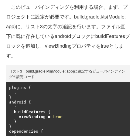
このビューバインディングを利用する場合、まず、プ
ロジェクトに設定が必要です。build.gradle.kts(Module:
app)に、リスト3の太字の追記を行います。ファイル直
下に既に存在しているandroidブロックにbuildFeaturesブ
ロックを追加し、viewBindingプロパティをtrueとしま
す。
リスト3：build.gradle.kts(Module: app)に追記するビューバインディン
グの設定コード
plugins 
{
:
}
android 
{
:
buildFeatures 
{
    viewBinding 
=
true
}
}
dependencies 
{