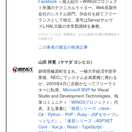
Facebook
＜個人紹介＞WINGSプロジェク
ト所属のテクニカルライター。Web系製作
会社のシステム部門、SI会社を経てフリー
ランスとして独立。屋号はSarva(サルヴ
ァ)｡HAL大阪の非常勤講師を兼務。
※プロフィールは、執筆時点、または直近の記事の寄稿時点で
の内容です
この著者の最近の執筆記事
山田 祥寛（ヤマダ ヨシヒロ）
静岡県榛原町生まれ。一橋大学経済学部卒
業後、NECにてシステム企画業務に携わる
が、2003年4月に念願かなってフリーライ
ターに転身。
Microsoft MVP
for Visual
Studio and Development Technologies。執
筆コミュニティ「
WINGSプロジェクト
」代
表。主な著書に「
独習シリーズ（Java・
C#・Python・PHP・Ruby・JSP＆サーブレ
ットなど）
」「
速習シリーズ（ASP.NET
Core・Vue.js・React・TypeScript・