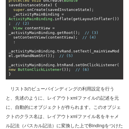
protected
void
 onCreate
(
Bundle
savedInstanceState
)
{
super
.
onCreate
(
savedInstanceState
);
  _activityMainBinding 
=
ActivityMainBinding
.
inflate
(
getLayoutInflater
())
;
// (2)
View
 contentView 
=
_activityMainBinding
.
getRoot
();
// (3)
  setContentView
(
contentView
);
// (4)
:
_activityMainBinding
.
tvRand
.
setText
(
_mainViewMod
el
.
getRandNumStr
());
// (5)
_activityMainBinding
.
btnRand
.
setOnClickListener
(
new
ButtonClickListener
());
// (6)
}
リスト3のビューバインディングの利用設定を行う
と、先述のように、レイアウトxmlファイルの記述を元
に、自動的にオブジェクトが作られます。このオブジェ
クトのクラス名は、レイアウトxmlファイル名をキャメ
ル記法（パスカル記法）に変換した上でBindingをつけた