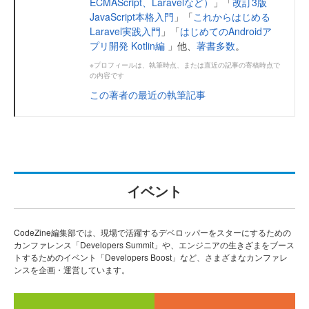
ECMAScript、Laravelなど）
」「
改訂3版
JavaScript本格入門
」「
これからはじめる
Laravel実践入門
」「
はじめてのAndroidア
プリ開発 Kotlin編
」他、
著書多数
。
※プロフィールは、執筆時点、または直近の記事の寄稿時点で
の内容です
この著者の最近の執筆記事
イベント
CodeZine編集部では、現場で活躍するデベロッパーをスターにするための
カンファレンス「Developers Summit」や、エンジニアの生きざまをブース
トするためのイベント「Developers Boost」など、さまざまなカンファレ
ンスを企画・運営しています。