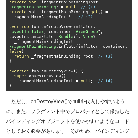
private
var
 _fragmentMainBindingInit
:
FragmentMainBinding
?
=
null
// (1)
private
 val _fragmentMainBinding 
get
()
=
_fragmentMainBindingInit
!!
// (2)
override
 fun onCreateView
(
inflater
:
LayoutInflater
,
 container
:
ViewGroup
?,
savedInstanceState
:
Bundle
?):
View
?
{
  _fragmentMainBindingInit 
=
FragmentMainBinding
.
inflate
(
inflater
,
 container
,
false
)
return
 _fragmentMainBinding
.
root  
// (3)
}
override
 fun onDestroyView
()
{
super
.
onDestroyView
()
  _fragmentMainBindingInit 
=
null
;
// (4)
}
ただし、onDestroyView()でnullを代入しやすいよう
に、また、フラグメント中でプロパティとして保持した
バインディングオブジェクトを使いやすいようなコード
としておく必要があります。そのため、バインディング