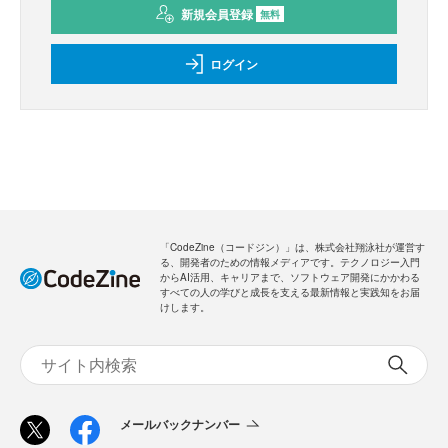
新規会員登録
無料
ログイン
「CodeZine（コードジン）」は、株式会社翔泳社が運営す
る、開発者のための情報メディアです。テクノロジー入門
からAI活用、キャリアまで、ソフトウェア開発にかかわる
すべての人の学びと成長を支える最新情報と実践知をお届
けします。
メールバックナンバー