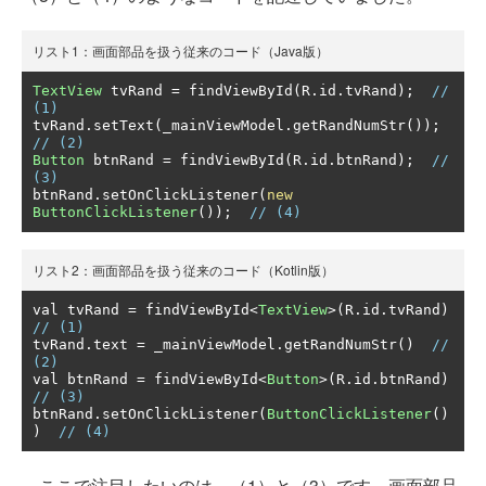
リスト1：画面部品を扱う従来のコード（Java版）
TextView
 tvRand 
=
 findViewById
(
R
.
id
.
tvRand
);
// 
(1)
tvRand
.
setText
(
_mainViewModel
.
getRandNumStr
());
// (2)
Button
 btnRand 
=
 findViewById
(
R
.
id
.
btnRand
);
// 
(3)
btnRand
.
setOnClickListener
(
new
ButtonClickListener
());
// (4)
リスト2：画面部品を扱う従来のコード（Kotlin版）
val tvRand 
=
 findViewById
<
TextView
>(
R
.
id
.
tvRand
)
// (1)
tvRand
.
text 
=
 _mainViewModel
.
getRandNumStr
()
// 
(2)
val btnRand 
=
 findViewById
<
Button
>(
R
.
id
.
btnRand
)
// (3)
btnRand
.
setOnClickListener
(
ButtonClickListener
()
)
// (4)
ここで注目したいのは、（1）と（3）です。画面部品