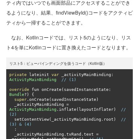
ティ内ではいつでも画面部品にアクセスすることができ
るようになり、結果、findViewById()コードをアクティビ
ティから一掃することができます。
なお、Kotlinコードでは、リスト5のようになり、リス
ト4を単にKotlinコードに置き換えたコードとなります。
リスト5：ビューバインディングを扱うコード（Kotlin版）
private
 lateinit 
var
 _activityMainBinding
:
ActivityMainBinding
// (1)
override
 fun onCreate
(
savedInstanceState
:
Bundle
?)
{
super
.
onCreate
(
savedInstanceState
)
  _activityMainBinding 
=
ActivityMainBinding
.
inflate
(
layoutInflater
)
// 
(2)
  setContentView
(
_activityMainBinding
.
root
)
// 
(3) & (4)
:
  _activityMainBinding
.
tvRand
.
text 
=