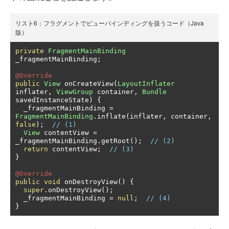
リスト6：フラグメントでビューバインディングを扱うコード（Java
版）
private
FragmentMainBinding
_fragmentMainBinding
;
@Override
public
View
 onCreateView
(
LayoutInflater
inflater
,
ViewGroup
 container
,
Bundle
savedInstanceState
)
{
  _fragmentMainBinding 
=
FragmentMainBinding
.
inflate
(
inflater
,
 container
,
false
);
// (1)
View
 contentView 
=
_fragmentMainBinding
.
getRoot
();
// (2)
return
 contentView
;
// (3) 
}
@Override
public
void
 onDestroyView
()
{
super
.
onDestroyView
();
  _fragmentMainBinding 
=
null
;
// (4)
}