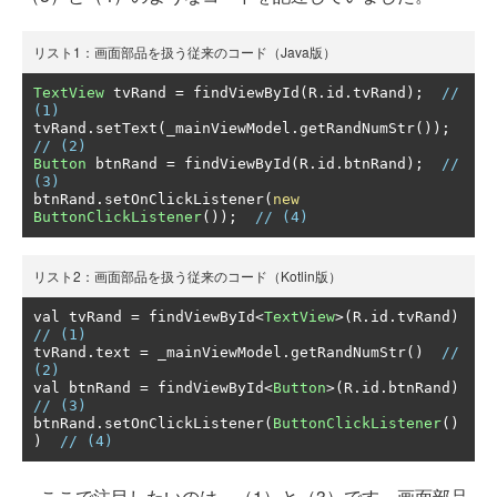
リスト1：画面部品を扱う従来のコード（Java版）
TextView
 tvRand 
=
 findViewById
(
R
.
id
.
tvRand
);
// 
(1)
tvRand
.
setText
(
_mainViewModel
.
getRandNumStr
());
// (2)
Button
 btnRand 
=
 findViewById
(
R
.
id
.
btnRand
);
// 
(3)
btnRand
.
setOnClickListener
(
new
ButtonClickListener
());
// (4)
リスト2：画面部品を扱う従来のコード（Kotlin版）
val tvRand 
=
 findViewById
<
TextView
>(
R
.
id
.
tvRand
)
// (1)
tvRand
.
text 
=
 _mainViewModel
.
getRandNumStr
()
// 
(2)
val btnRand 
=
 findViewById
<
Button
>(
R
.
id
.
btnRand
)
// (3)
btnRand
.
setOnClickListener
(
ButtonClickListener
()
)
// (4)
ここで注目したいのは、（1）と（3）です。画面部品