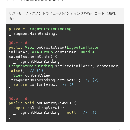
リスト6：フラグメントでビューバインディングを扱うコード（Java
版）
private
FragmentMainBinding
_fragmentMainBinding
;
@Override
public
View
 onCreateView
(
LayoutInflater
inflater
,
ViewGroup
 container
,
Bundle
savedInstanceState
)
{
  _fragmentMainBinding 
=
FragmentMainBinding
.
inflate
(
inflater
,
 container
,
false
);
// (1)
View
 contentView 
=
_fragmentMainBinding
.
getRoot
();
// (2)
return
 contentView
;
// (3) 
}
@Override
public
void
 onDestroyView
()
{
super
.
onDestroyView
();
  _fragmentMainBinding 
=
null
;
// (4)
}