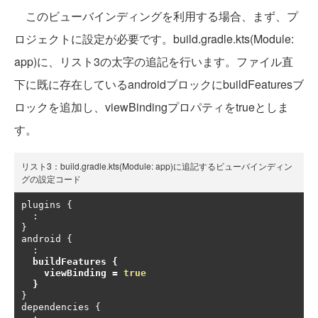
このビューバインディングを利用する場合、まず、プ
ロジェクトに設定が必要です。build.gradle.kts(Module:
app)に、リスト3の太字の追記を行います。ファイル直
下に既に存在しているandroidブロックにbuildFeaturesブ
ロックを追加し、viewBindingプロパティをtrueとしま
す。
リスト3：build.gradle.kts(Module: app)に追記するビューバインディン
グの設定コード
plugins 
{
:
}
android 
{
:
buildFeatures 
{
    viewBinding 
=
true
}
}
dependencies 
{