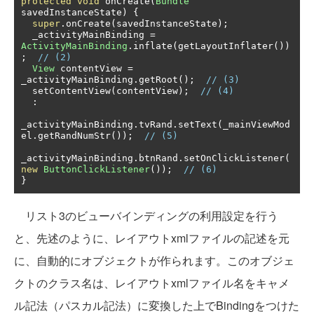
protected
void
 onCreate
(
Bundle
savedInstanceState
)
{
super
.
onCreate
(
savedInstanceState
);
  _activityMainBinding 
=
ActivityMainBinding
.
inflate
(
getLayoutInflater
())
;
// (2)
View
 contentView 
=
_activityMainBinding
.
getRoot
();
// (3)
  setContentView
(
contentView
);
// (4)
:
_activityMainBinding
.
tvRand
.
setText
(
_mainViewMod
el
.
getRandNumStr
());
// (5)
_activityMainBinding
.
btnRand
.
setOnClickListener
(
new
ButtonClickListener
());
// (6)
}
リスト3のビューバインディングの利用設定を行う
と、先述のように、レイアウトxmlファイルの記述を元
に、自動的にオブジェクトが作られます。このオブジェ
クトのクラス名は、レイアウトxmlファイル名をキャメ
ル記法（パスカル記法）に変換した上でBindingをつけた