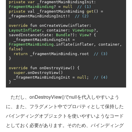
private
var
 _fragmentMainBindingInit
:
FragmentMainBinding
?
=
null
// (1)
private
 val _fragmentMainBinding 
get
()
=
_fragmentMainBindingInit
!!
// (2)
override
 fun onCreateView
(
inflater
:
LayoutInflater
,
 container
:
ViewGroup
?,
savedInstanceState
:
Bundle
?):
View
?
{
  _fragmentMainBindingInit 
=
FragmentMainBinding
.
inflate
(
inflater
,
 container
,
false
)
return
 _fragmentMainBinding
.
root  
// (3)
}
override
 fun onDestroyView
()
{
super
.
onDestroyView
()
  _fragmentMainBindingInit 
=
null
;
// (4)
}
ただし、onDestroyView()でnullを代入しやすいよう
に、また、フラグメント中でプロパティとして保持した
バインディングオブジェクトを使いやすいようなコード
としておく必要があります。そのため、バインディング