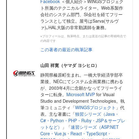
Facebook
＜個人紹介＞WINGSプロジェク
ト所属のテクニカルライター。Web系製作
会社のシステム部門、SI会社を経てフリー
ランスとして独立。屋号はSarva(サルヴ
ァ)｡HAL大阪の非常勤講師を兼務。
※プロフィールは、執筆時点、または直近の記事の寄稿時点で
の内容です
この著者の最近の執筆記事
山田 祥寛（ヤマダ ヨシヒロ）
静岡県榛原町生まれ。一橋大学経済学部卒
業後、NECにてシステム企画業務に携わる
が、2003年4月に念願かなってフリーライ
ターに転身。
Microsoft MVP
for Visual
Studio and Development Technologies。執
筆コミュニティ「
WINGSプロジェクト
」代
表。主な著書に「
独習シリーズ（Java・
C#・Python・PHP・Ruby・JSP＆サーブレ
ットなど）
」「
速習シリーズ（ASP.NET
Core・Vue.js・React・TypeScript・