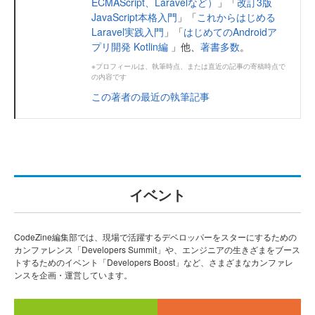
ECMAScript、Laravelなど）
」「
改訂3版
JavaScript本格入門
」「
これからはじめる
Laravel実践入門
」「
はじめてのAndroidア
プリ開発 Kotlin編
」他、
著書多数
。
※プロフィールは、執筆時点、または直近の記事の寄稿時点で
の内容です
この著者の最近の執筆記事
イベント
CodeZine編集部では、現場で活躍するデベロッパーをスターにするための
カンファレンス「Developers Summit」や、エンジニアの生きざまをブース
トするためのイベント「Developers Boost」など、さまざまなカンファレ
ンスを企画・運営しています。