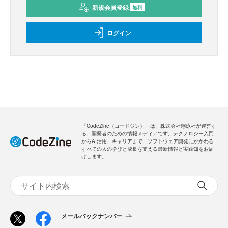
新規会員登録
無料
ログイン
「CodeZine（コードジン）」は、株式会社翔泳社が運営す
る、開発者のための情報メディアです。テクノロジー入門
からAI活用、キャリアまで、ソフトウェア開発にかかわる
すべての人の学びと成長を支える最新情報と実践知をお届
けします。
メールバックナンバー