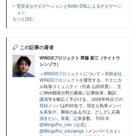
型安全なナビゲーションとKotlin DSLによるナビゲーシ
ョン
もっと読む
この記事の著者
WINGSプロジェクト 齊藤 新三（サイトウ
シンゾウ）
＜
WINGSプロジェクト
について＞
有限会社
WINGSプロジェクト
が運営する、テクニカ
ル執筆コミュニティ（代表 山田祥寛）。主
にWeb開発分野の書籍／記事執筆、翻訳、
講演等を幅広く手がける。 2026年時点での
登録メンバ
は約50名で、現在も執筆メンバ
を
募集中
。興味のある方は、どしどし応募
頂きたい。
著書
、
記事
多数。
RSS
X:
@WingsPro_info
（公式）、
@WingsPro_info/wings
（メンバーリスト）