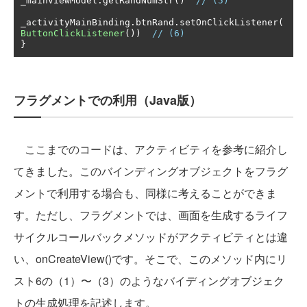
_mainViewModel
.
getRandNumStr
()
// (5)
_activityMainBinding
.
btnRand
.
setOnClickListener
(
ButtonClickListener
())
// (6)
}
フラグメントでの利用（Java版）
ここまでのコードは、アクティビティを参考に紹介し
てきました。このバインディングオブジェクトをフラグ
メントで利用する場合も、同様に考えることができま
す。ただし、フラグメントでは、画面を生成するライフ
サイクルコールバックメソッドがアクティビティとは違
い、onCreateView()です。そこで、このメソッド内にリ
スト6の（1）〜（3）のようなバイディングオブジェク
トの生成処理を記述します。