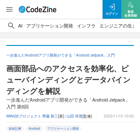
新規
ログイン
会員登録
AI
アプリケーション開発
インフラ
エンジニアの生き
一歩進んだAndroidアプリ開発ができる「Android Jetpack」入門
画面部品へのアクセスを効率化、ビ
ューバインディングとデータバイン
ディングを解説
一歩進んだAndroidアプリ開発ができる「Android Jetpack」
入門 第6回
WINGSプロジェクト 齊藤 新三
[著] /
山田 祥寛
[監修]
2023/11/10 10:00
技術記事
Android
アプリケーション開発