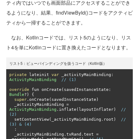
ティ内ではいつでも画面部品にアクセスすることができ
るようになり、結果、findViewById()コードをアクティビ
ティから一掃することができます。
なお、Kotlinコードでは、リスト5のようになり、リス
ト4を単にKotlinコードに置き換えたコードとなります。
リスト5：ビューバインディングを扱うコード（Kotlin版）
private
 lateinit 
var
 _activityMainBinding
:
ActivityMainBinding
// (1)
override
 fun onCreate
(
savedInstanceState
:
Bundle
?)
{
super
.
onCreate
(
savedInstanceState
)
  _activityMainBinding 
=
ActivityMainBinding
.
inflate
(
layoutInflater
)
// 
(2)
  setContentView
(
_activityMainBinding
.
root
)
// 
(3) & (4)
:
  _activityMainBinding
.
tvRand
.
text 
=