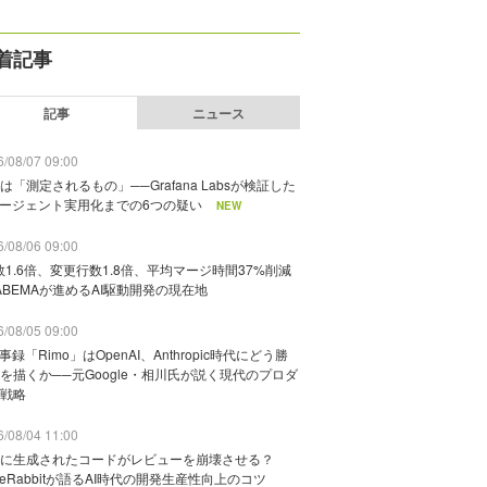
着記事
記事
ニュース
/08/07 09:00
は「測定されるもの」──Grafana Labsが検証した
エージェント実用化までの6つの疑い
NEW
/08/06 09:00
数1.6倍、変更行数1.8倍、平均マージ時間37%削減
ABEMAが進めるAI駆動開発の現在地
/08/05 09:00
議事録「Rimo」はOpenAI、Anthropic時代にどう勝
を描くか──元Google・相川氏が説く現代のプロダ
戦略
/08/04 11:00
に生成されたコードがレビューを崩壊させる？
deRabbitが語るAI時代の開発生産性向上のコツ