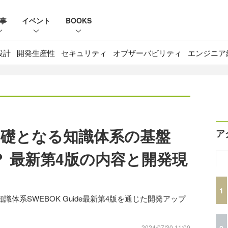
事
イベント
BOOKS
設計
開発生産性
セキュリティ
オブザーバビリティ
エンジニア
礎となる知識体系の基盤
ア
？ 最新第4版の内容と開発現
1
知識体系SWEBOK Guide最新第4版を通じた開発アップ
2
2024/07/30 11:00