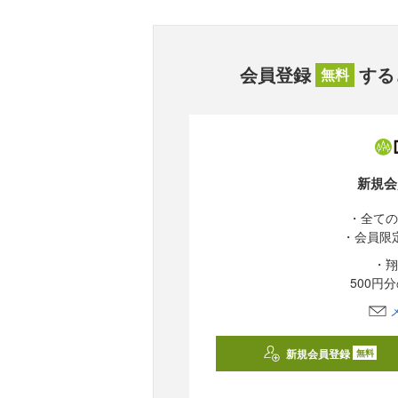
会員登録
する
無料
新規会
・全ての
・会員限
・翔
500円
新規会員登録
無料