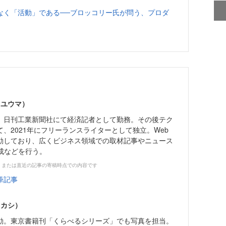
なく「活動」である──ブロッコリー氏が問う、プロダ
 ユウマ）
日刊工業新聞社にて経済記者として勤務。その後テク
、2021年にフリーランスライターとして独立。Web
動しており、広くビジネス領域での取材記事やニュース
成などを行う。
、または直近の記事の寄稿時点での内容です
筆記事
タカシ）
動。東京書籍刊「くらべるシリーズ」でも写真を担当。