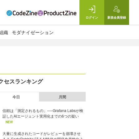
ログイン
新規
会員登録
組織
モダナイゼーション
クセスランキング
今日
月間
信頼は「測定されるもの」──Grafana Labsが検
証したAIエージェント実用化までの6つの疑い
NEW
大量に生成されたコードがレビューを崩壊させ
る？ CodeRabbitが語るAI時代の開発生産性向上