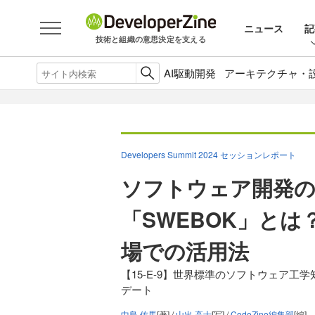
ニュース
記
技術と組織の意思決定を支える
AI駆動開発
アーキテクチャ・
Developers Summit 2024 セッションレポート
ソフトウェア開発の
「SWEBOK」とは
場での活用法
【15-E-9】世界標準のソフトウェア工学
デート
中島 佑馬
[著] /
山出 高士
[写] /
CodeZine編集部
[編]