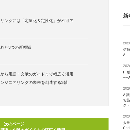
新
アリングには「定量化＆定性化」が不可欠
2026
れた3つの新領域
信頼
AI
2026
PR
照から用語・文献のガイドまで幅広く活用
──
ンジニアリングの未来を創造する3軸
2026
AI
ち筋
クト
2026
大量
次のページ
Co
用語・文献のガイドまで幅広く活用