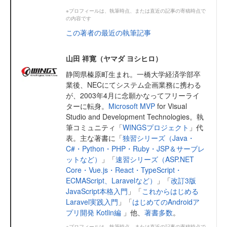
※プロフィールは、執筆時点、または直近の記事の寄稿時点で
の内容です
この著者の最近の執筆記事
山田 祥寛（ヤマダ ヨシヒロ）
静岡県榛原町生まれ。一橋大学経済学部卒
業後、NECにてシステム企画業務に携わる
が、2003年4月に念願かなってフリーライ
ターに転身。
Microsoft MVP
for Visual
Studio and Development Technologies。執
筆コミュニティ「
WINGSプロジェクト
」代
表。主な著書に「
独習シリーズ（Java・
C#・Python・PHP・Ruby・JSP＆サーブレ
ットなど）
」「
速習シリーズ（ASP.NET
Core・Vue.js・React・TypeScript・
ECMAScript、Laravelなど）
」「
改訂3版
JavaScript本格入門
」「
これからはじめる
Laravel実践入門
」「
はじめてのAndroidア
プリ開発 Kotlin編
」他、
著書多数
。
※プロフィールは、執筆時点、または直近の記事の寄稿時点で