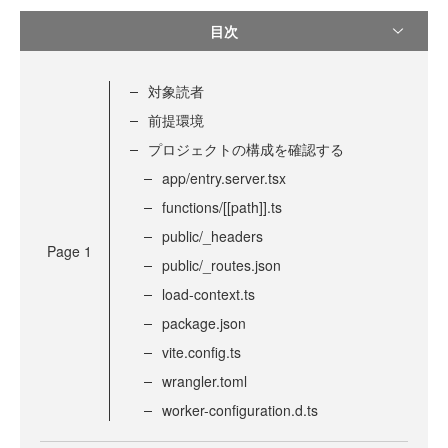
目次
対象読者
前提環境
プロジェクトの構成を確認する
app/entry.server.tsx
functions/[[path]].ts
public/_headers
Page
1
public/_routes.json
load-context.ts
package.json
vite.config.ts
wrangler.toml
worker-configuration.d.ts