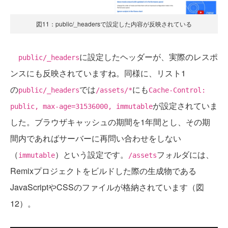
図11：public/_headersで設定した内容が反映されている
に設定したヘッダーが、実際のレスポ
public/_headers
ンスにも反映されていますね。同様に、リスト1
の
では
にも
public/_headers
/assets/*
Cache-Control:
が設定されていま
public, max-age=31536000, immutable
した。ブラウザキャッシュの期間を1年間とし、その期
間内であればサーバーに再問い合わせをしない
（
）という設定です。
フォルダには、
immutable
/assets
Remixプロジェクトをビルドした際の生成物である
JavaScriptやCSSのファイルが格納されています（図
12）。