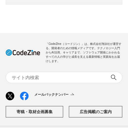
「CodeZine（コードジン）」は、株式会社翔泳社が運営す
る、開発者のための情報メディアです。テクノロジー入門
からAI活用、キャリアまで、ソフトウェア開発にかかわる
すべての人の学びと成長を支える最新情報と実践知をお届
けします。
メールバックナンバー
寄稿・取材企画募集
広告掲載のご案内