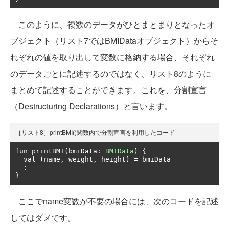
このように、複数のデータがひとまとまりとなったオ
ブジェクト（リスト7ではBMIDataオブジェクト）からそ
れぞれの値を取り出して変数に格納する場合、それぞれ
のデータごとに記述するのではなく、リスト8のように
まとめて記述することができます。これを、分割宣言
（Destructuring Declarations）と言います。
［リスト8］printBMI()関数内で分割宣言を利用したコード
fun printBMI
(
bmiData
:
BMIData
)
{
  val 
(
name
,
 weight
,
 height
)
=
 bmiData

:
}
ここでname変数が不要の場合には、次のコードを記述
してはダメです。