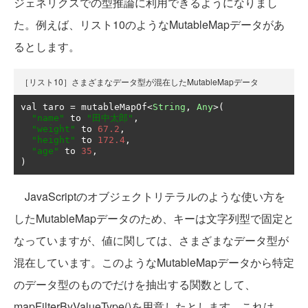
ジェネリクスでの型推論に利用できるようになりまし
た。例えば、リスト10のようなMutableMapデータがあ
るとします。
［リスト10］さまざまなデータ型が混在したMutableMapデータ
val taro 
=
 mutableMapOf
<
String
,
Any
>(
"name"
 to 
"田中太郎"
,
"weight"
 to 
67.2
,
"height"
 to 
172.4
,
"age"
 to 
35
,
)
JavaScriptのオブジェクトリテラルのような使い方を
したMutableMapデータのため、キーは文字列型で固定と
なっていますが、値に関しては、さまざまなデータ型が
混在しています。このようなMutableMapデータから特定
のデータ型のものでだけを抽出する関数として、
mapFilterByValueType()を用意したとします。これは、