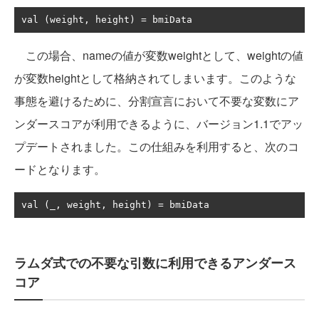
val 
(
weight
,
 height
)
=
 bmiData
この場合、nameの値が変数weightとして、weightの値
が変数heightとして格納されてしまいます。このような
事態を避けるために、分割宣言において不要な変数にア
ンダースコアが利用できるように、バージョン1.1でアッ
プデートされました。この仕組みを利用すると、次のコ
ードとなります。
val 
(
_
,
 weight
,
 height
)
=
 bmiData
ラムダ式での不要な引数に利用できるアンダース
コア