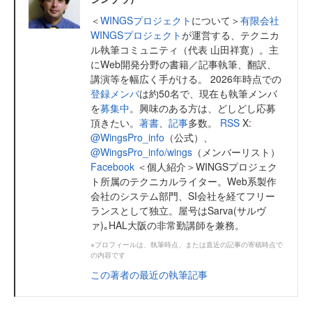
＜
WINGSプロジェクト
について＞
有限会社
WINGSプロジェクト
が運営する、テクニカ
ル執筆コミュニティ（代表 山田祥寛）。主
にWeb開発分野の書籍／記事執筆、翻訳、
講演等を幅広く手がける。 2026年時点での
登録メンバ
は約50名で、現在も執筆メンバ
を
募集中
。興味のある方は、どしどし応募
頂きたい。
著書
、
記事
多数。
RSS
X:
@WingsPro_info
（公式）、
@WingsPro_info/wings
（メンバーリスト）
Facebook
＜個人紹介＞WINGSプロジェク
ト所属のテクニカルライター。Web系製作
会社のシステム部門、SI会社を経てフリー
ランスとして独立。屋号はSarva(サルヴ
ァ)｡HAL大阪の非常勤講師を兼務。
※プロフィールは、執筆時点、または直近の記事の寄稿時点で
の内容です
この著者の最近の執筆記事