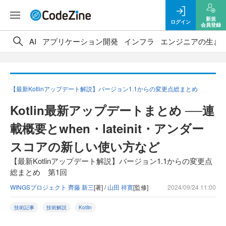
新規
ログイン
会員登録
AI
アプリケーション開発
インフラ
エンジニアの生き
【最新Kotlinアップデート解説】バージョン1.1からの変更点総まとめ
Kotlin最新アップデートまとめ ──連
載概要とwhen・lateinit・アンダー
スコアの新しい使い方など
【最新Kotlinアップデート解説】バージョン1.1からの変更点
総まとめ 第1回
WINGSプロジェクト 齊藤 新三
[著] /
山田 祥寛
[監修]
2024/09/24 11:00
技術記事
技術解説
Kotlin