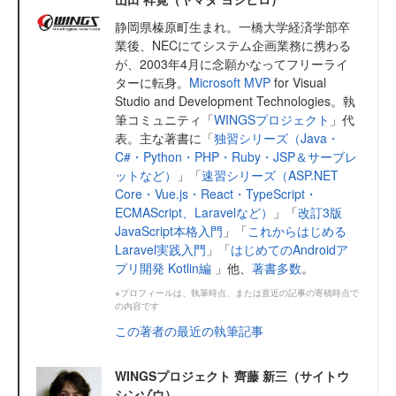
静岡県榛原町生まれ。一橋大学経済学部卒
業後、NECにてシステム企画業務に携わる
が、2003年4月に念願かなってフリーライ
ターに転身。
Microsoft MVP
for Visual
Studio and Development Technologies。執
筆コミュニティ「
WINGSプロジェクト
」代
表。主な著書に「
独習シリーズ（Java・
C#・Python・PHP・Ruby・JSP＆サーブレ
ットなど）
」「
速習シリーズ（ASP.NET
Core・Vue.js・React・TypeScript・
ECMAScript、Laravelなど）
」「
改訂3版
JavaScript本格入門
」「
これからはじめる
Laravel実践入門
」「
はじめてのAndroidア
プリ開発 Kotlin編
」他、
著書多数
。
※プロフィールは、執筆時点、または直近の記事の寄稿時点で
の内容です
この著者の最近の執筆記事
WINGSプロジェクト 齊藤 新三（サイトウ
シンゾウ）