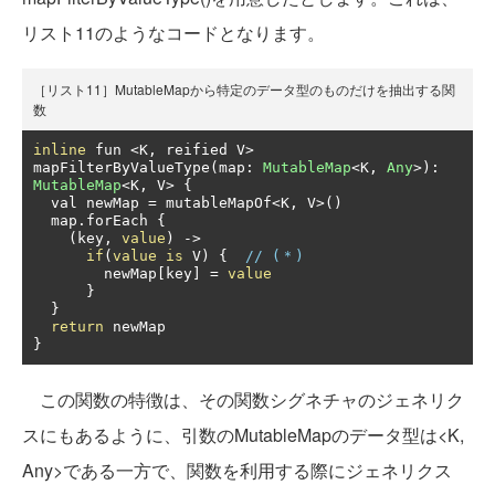
リスト11のようなコードとなります。
［リスト11］MutableMapから特定のデータ型のものだけを抽出する関
数
inline
 fun 
<
K
,
 reified V
>
mapFilterByValueType
(
map
:
MutableMap
<
K
,
Any
>):
MutableMap
<
K
,
 V
>
{
  val newMap 
=
 mutableMapOf
<
K
,
 V
>()
  map
.
forEach 
{
(
key
,
value
)
->
if
(
value
is
 V
)
{
// (＊)
        newMap
[
key
]
=
value
}
}
return
}
この関数の特徴は、その関数シグネチャのジェネリク
スにもあるように、引数のMutableMapのデータ型は<K,
Any>である一方で、関数を利用する際にジェネリクス