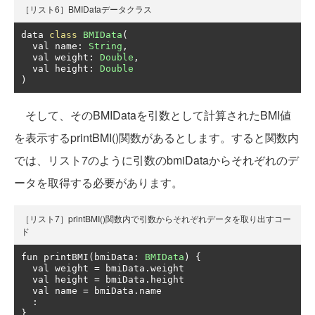
［リスト6］BMIDataデータクラス
data 
class
BMIData
(
  val name
:
String
,
  val weight
:
Double
,
  val height
:
Double
)
そして、そのBMIDataを引数として計算されたBMI値
を表示するprintBMI()関数があるとします。すると関数内
では、リスト7のように引数のbmiDataからそれぞれのデ
ータを取得する必要があります。
［リスト7］printBMI()関数内で引数からそれぞれデータを取り出すコー
ド
fun printBMI
(
bmiData
:
BMIData
)
{
  val weight 
=
 bmiData
.
weight

  val height 
=
 bmiData
.
height

  val name 
=
 bmiData
.
name

:
}