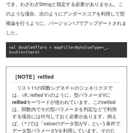
でき、わざわざStringと指定する必要がありません。こ
のような場合、次のようにアンダースコアを利用して型
推論を行うように、バージョン1.7でアップデートされま
した。
val doubleOfTaro 
=
 mapFilterByValueType
<
_
,
Double
>(
taro
)
［NOTE］reified
リスト11の関数シグネチャのジェネリクスで
は、<K, reified V>のように、型パラメータVに
reified
キーワードが使われています。このreified
は、関数内でその型パラメータを判定などで利用
する場合には付与しておく必要があります。例え
ば、(＊)では「valueのデータ型がV」という条件で
データ型パラメータVを利用しています。そのた