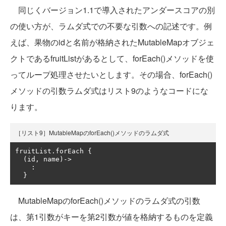
同じくバージョン1.1で導入されたアンダースコアの別
の使い方が、ラムダ式での不要な引数への記述です。例
えば、果物のidと名前が格納されたMutableMapオブジェ
クトであるfruitListがあるとして、forEach()メソッドを使
ってループ処理させたいとします。その場合、forEach()
メソッドの引数ラムダ式はリスト9のようなコードにな
ります。
［リスト9］MutableMapのforEach()メソッドのラムダ式
fruitList
.
forEach 
{
(
id
,
 name
)->
:
}
MutableMapのforEach()メソッドのラムダ式の引数
は、第1引数がキーを第2引数が値を格納するものを定義