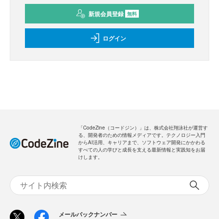
新規会員登録
無料
ログイン
「CodeZine（コードジン）」は、株式会社翔泳社が運営す
る、開発者のための情報メディアです。テクノロジー入門
からAI活用、キャリアまで、ソフトウェア開発にかかわる
すべての人の学びと成長を支える最新情報と実践知をお届
けします。
メールバックナンバー