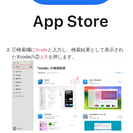
①検索欄に
と入力し、検索結果として表示され
Xcode
たXcodeの②
を押します。
入手