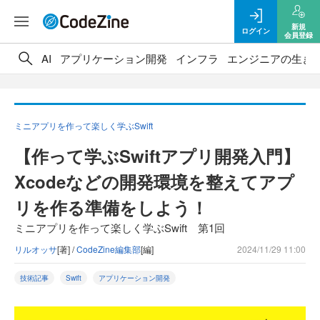
新規
ログイン
会員登録
AI
アプリケーション開発
インフラ
エンジニアの生き
ミニアプリを作って楽しく学ぶSwift
【作って学ぶSwiftアプリ開発入門】
Xcodeなどの開発環境を整えてアプ
リを作る準備をしよう！
ミニアプリを作って楽しく学ぶSwift 第1回
リルオッサ
[著] /
CodeZine編集部
[編]
2024/11/29 11:00
技術記事
Swift
アプリケーション開発