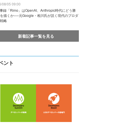
/08/05 09:00
議事録「Rimo」はOpenAI、Anthropic時代にどう勝
を描くか──元Google・相川氏が説く現代のプロダ
戦略
新着記事一覧を見る
ベント