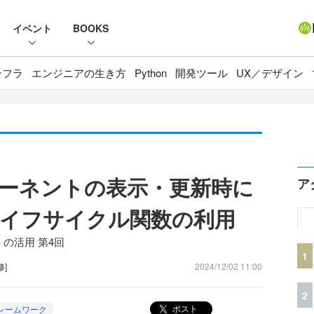
イベント
BOOKS
ンフラ
エンジニアの生き方
Python
開発ツール
UX／デザイン
ンポーネントの表示・更新時に
ア
イフサイクル関数の利用
」の活用 第4回
1
修]
2024/12/02 11:00
2
ポスト
レームワーク