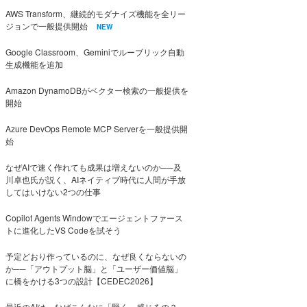
AWS Transform、継続的モダナイズ機能を全リー
ジョンで一般提供開始
NEW
Google Classroom、Geminiでルーブリック自動
生成機能を追加
Amazon DynamoDBがベクター検索の一般提供を
開始
Azure DevOps Remote MCP Serverを一般提供開
始
なぜAIで速く作れても成果は増えないのか──及
川卓也氏が説く、AIネイティブ時代に人間が手放
してはいけない2つの仕事
Copilot Agents Windowでエージェントファース
トに進化したVS Codeを試そう
予定どおり作っているのに、なぜ良くならないの
か──「アウトプット脳」と「ユーザー価値脳」
に橋をかける3つの設計【CEDEC2026】
最近のAIは、なぜこんなに「賢く」感じるの？