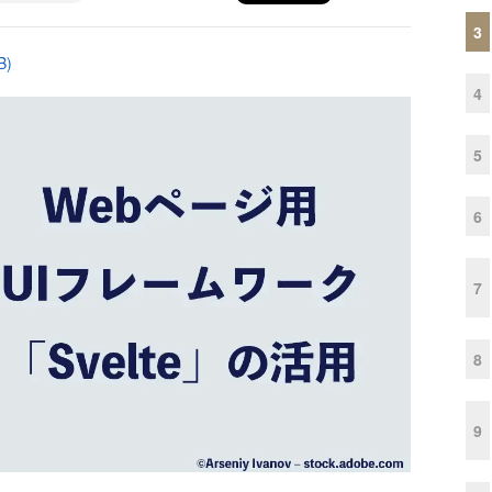
3
B)
4
5
6
7
8
9