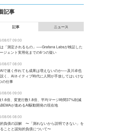
着記事
記事
ニュース
/08/07 09:00
は「測定されるもの」──Grafana Labsが検証した
エージェント実用化までの6つの疑い
/08/07 08:00
AIで速く作れても成果は増えないのか──及川卓也
説く、AIネイティブ時代に人間が手放してはいけな
つの仕事
/08/06 09:00
数1.6倍、変更行数1.8倍、平均マージ時間37%削減
ABEMAが進めるAI駆動開発の現在地
/08/06 08:00
的負債の誤解 〜「測れないから説明できない」を
ることと認知的負債について〜