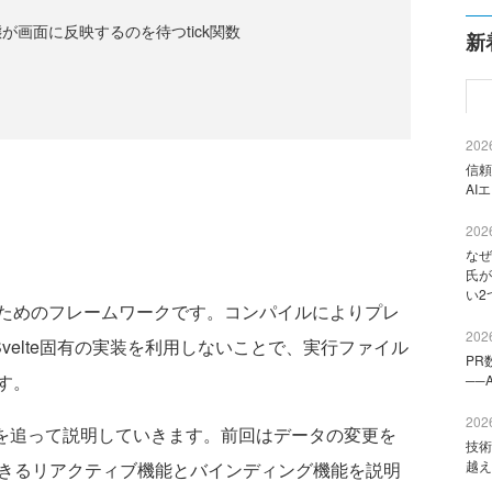
が画面に反映するのを待つtick関数
新
2026
信頼
AI
2026
なぜ
氏が
い2
るためのフレームワークです。コンパイルによりプレ
2026
時にSvelte固有の実装を利用しないことで、実行ファイル
PR
す。
──
2026
順を追って説明していきます。前回はデータの変更を
技術
越え
できるリアクティブ機能とバインディング機能を説明