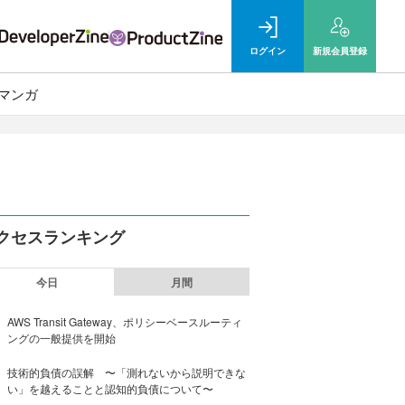
ログイン
新規
会員登録
マンガ
クセスランキング
今日
月間
AWS Transit Gateway、ポリシーベースルーティ
ングの一般提供を開始
技術的負債の誤解 〜「測れないから説明できな
い」を越えることと認知的負債について〜