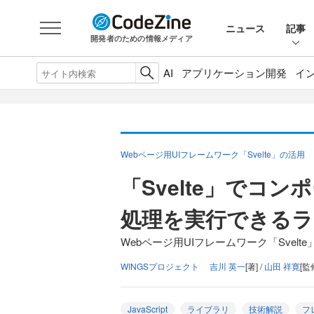
ニュース
記事
開発者のための情報メディア
AI
アプリケーション開発
イ
Webページ用UIフレームワーク「Svelte」の活用
「Svelte」でコ
処理を実行できるラ
Webページ用UIフレームワーク「Svelte
WINGSプロジェクト 吉川 英一
[著] /
山田 祥寛
[監
JavaScript
ライブラリ
技術解説
フ