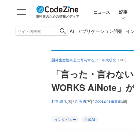
ニュース
記事
開発者のための情報メディア
AI
アプリケーション開発
イ
開発生産性向上に寄与するツール大研究
（AD）
「言った・言わない」
WORKS AiNot
野本 纏花
[著] /
丸毛 透
[写] /
CodeZine編集部
[編]
インタビュー
生成AI