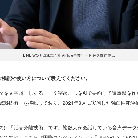
LINE WORKS株式会社 AiNote事業リード 佐久間佳史氏
本的な機能や使い方について教えてください。
を文字起こしする」「文字起こしをAIで要約して議事録を作
認識技術」を搭載しており、2024年8月に実施した独自性能
のは「話者分離技術」です。複数人が会話している音声データ
ですね。こちらは国際コンペティション「DIHARD3（202