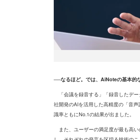
──なるほど。では、AiNoteの基
「会議を録音する」「録音したデータ
社開発のAIを活用した高精度の「音声
識率ともにNo.1の結果が出ました。
また、ユーザーの満足度が最も高い
し、それぞれの発言を区切る技術のこと