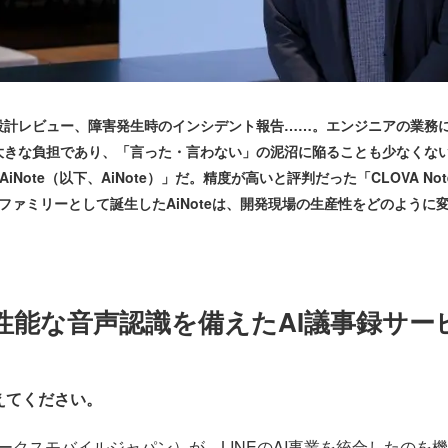
計レビュー、障害発生時のインシデント報告……。エンジニアの業務
大きな負担であり、「言った・言わない」の泥沼に陥ることも少なくな
S AiNote（以下、AiNote）」だ。精度が高いと評判だった「CLOVA
KS」ファミリーとして誕生したAiNoteは、開発現場の生産性をどのように変
性能な音声認識を備えたAI議事録サー
教えてください。
当時ワークスモバイルジャパン）が、LINEのAI事業を統合したの