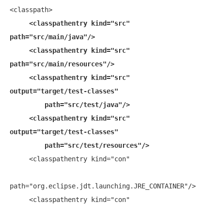
<classpath>

<classpathentry kind="src" 
path="src/main/java"/>
<classpathentry kind="src" 
path="src/main/resources"/>
<classpathentry kind="src" 
output="target/test-classes" 
path="src/test/java"/>
<classpathentry kind="src" 
output="target/test-classes" 
path="src/test/resources"/>
     <classpathentry kind="con" 

path="org.eclipse.jdt.launching.JRE_CONTAINER"/>

     <classpathentry kind="con" 
