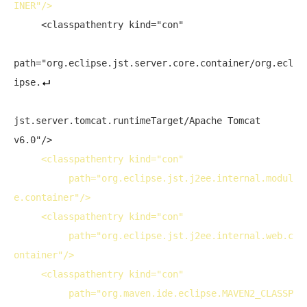
INER"/>
     <classpathentry kind="con" 

path="org.eclipse.jst.server.core.container/org.ecl
ipse.
jst.server.tomcat.runtimeTarget/Apache Tomcat 
v6.0"/>

<
classpathentry
kind
="con" 
path
="org.eclipse.jst.j2ee.internal.modul
e.container"/>
<
classpathentry
kind
="con" 
path
="org.eclipse.jst.j2ee.internal.web.c
ontainer"/>
<
classpathentry
kind
="con" 
path
="org.maven.ide.eclipse.MAVEN2_CLASSP