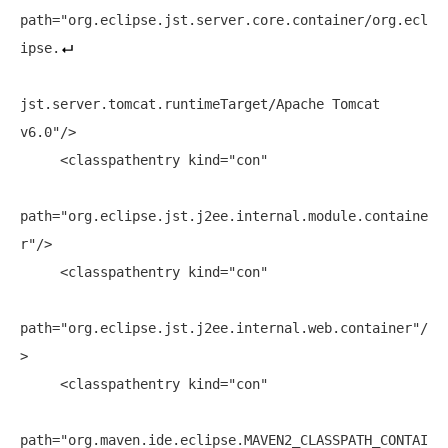
path="org.eclipse.jst.server.core.container/org.ecl
ipse.
jst.server.tomcat.runtimeTarget/Apache Tomcat 
v6.0"/>

     <classpathentry kind="con" 

path="org.eclipse.jst.j2ee.internal.module.containe
r"/>

     <classpathentry kind="con" 

path="org.eclipse.jst.j2ee.internal.web.container"/
>

     <classpathentry kind="con" 

path="org.maven.ide.eclipse.MAVEN2_CLASSPATH_CONTAI