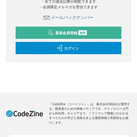
・全ての過去記事が閲覧できます
・会員限定メルマガを受信できます
メールバックナンバー
新規会員登録
無料
ログイン
「CodeZine（コードジン）」は、株式会社翔泳社が運営す
る、開発者のための情報メディアです。テクノロジー入門
からAI活用、キャリアまで、ソフトウェア開発にかかわる
すべての人の学びと成長を支える最新情報と実践知をお届
けします。