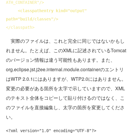
ATH_CONTAINER"/>
<
classpathentry
kind
="output" 
path
="build/classes"/>
</
classpath
>
実際のファイルは、これと完全に同じではないかもし
れません。たとえば、このXMLに記述されているTomcat
のバージョン情報は違う可能性もあります。また、
org.eclipse.jst.j2ee.internal.module.containerのエントリ
はWTP 2.0.1にはありますが、WTP2.0にはありません。
変更の必要がある箇所を太字で示していますので、XML
のテキスト全体をコピーして貼り付けるのではなく、こ
のファイルを直接編集し、太字の箇所を変更してくださ
い。
<?xml version="1.0" encoding="UTF-8"?>
