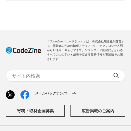
「CodeZine（コードジン）」は、株式会社翔泳社が運営す
る、開発者のための情報メディアです。テクノロジー入門
からAI活用、キャリアまで、ソフトウェア開発にかかわる
すべての人の学びと成長を支える最新情報と実践知をお届
けします。
メールバックナンバー
寄稿・取材企画募集
広告掲載のご案内