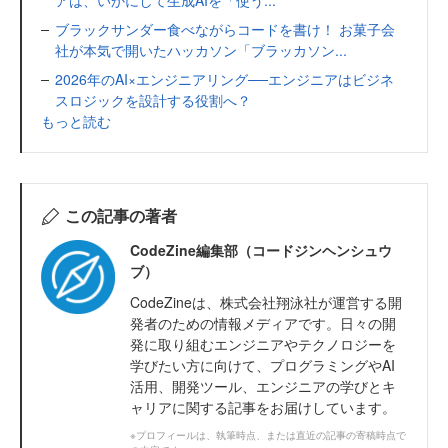
アは、いかにして生成AIを「使う...
ブラックサンダー食べながらコードを書け！ お菓子会
社が本気で開いたハッカソン「ブラッカソン...
2026年のAI×エンジニアリング──エンジニアはビジネ
スロジックを設計する役割へ？
もっと読む
この記事の著者
CodeZine編集部（コードジンヘンシュウ
ブ）
CodeZineは、株式会社翔泳社が運営する開
発者のための情報メディアです。日々の開
発に取り組むエンジニアやテクノロジーを
学びたい方に向けて、プログラミングやAI
活用、開発ツール、エンジニアの学びとキ
ャリアに関する記事をお届けしています。
※プロフィールは、執筆時点、または直近の記事の寄稿時点で