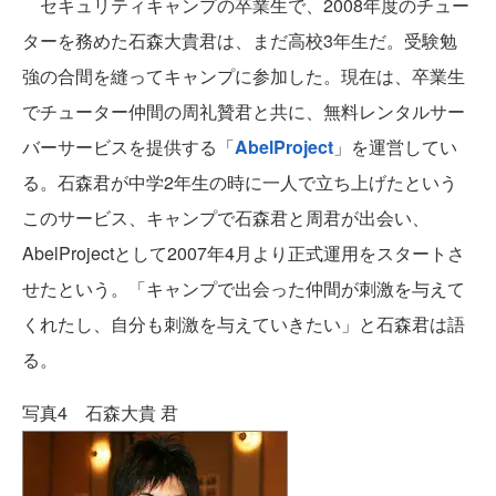
セキュリティキャンプの卒業生で、2008年度のチュー
ターを務めた石森大貴君は、まだ高校3年生だ。受験勉
強の合間を縫ってキャンプに参加した。現在は、卒業生
でチューター仲間の周礼贊君と共に、無料レンタルサー
バーサービスを提供する「
AbelProject
」を運営してい
る。石森君が中学2年生の時に一人で立ち上げたという
このサービス、キャンプで石森君と周君が出会い、
AbelProjectとして2007年4月より正式運用をスタートさ
せたという。「キャンプで出会った仲間が刺激を与えて
くれたし、自分も刺激を与えていきたい」と石森君は語
る。
写真4 石森大貴 君