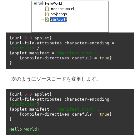
{
curl 
6.0
 applet
}
{
curl
-
file
-
attributes character
-
encoding 
=
"shift-jis"
}
{
applet manifest 
=
"manifest.mcurl"
,
{
compiler
-
directives careful
?
=
true
}
}
次のようにソースコードを変更します。
{
curl 
6.0
 applet
}
{
curl
-
file
-
attributes character
-
encoding 
=
"shift-jis"
}
{
applet manifest 
=
"manifest.mcurl"
,
{
compiler
-
directives careful
?
=
true
}
}
Hello
World
!