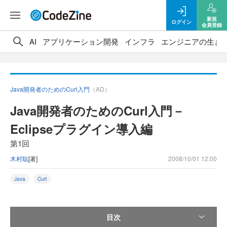
新規
ログイン
会員登録
AI
アプリケーション開発
インフラ
エンジニアの生き
Java開発者のためのCurl入門
（AD）
Java開発者のためのCurl入門－
Eclipseプラグイン導入編
第1回
木村聡
[著]
2008/10/01 12:00
Java
Curl
目次