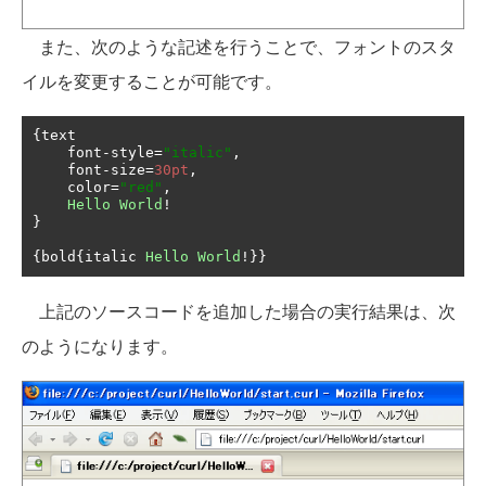
また、次のような記述を行うことで、フォントのスタ
イルを変更することが可能です。
{
text

    font
-
style
=
"italic"
,
    font
-
size
=
30pt
,
    color
=
"red"
,
Hello
World
!
}
{
bold
{
italic 
Hello
World
!}}
上記のソースコードを追加した場合の実行結果は、次
のようになります。