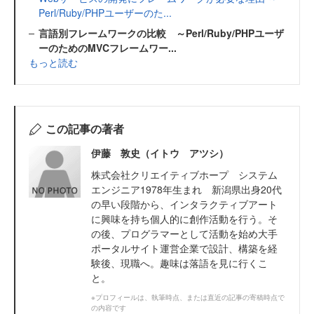
Perl/Ruby/PHPユーザーのた...
言語別フレームワークの比較 ～Perl/Ruby/PHPユーザ
ーのためのMVCフレームワー...
もっと読む
この記事の著者
伊藤 敦史（イトウ アツシ）
株式会社クリエイティブホープ システム
エンジニア1978年生まれ 新潟県出身20代
の早い段階から、インタラクティブアート
に興味を持ち個人的に創作活動を行う。そ
の後、プログラマーとして活動を始め大手
ポータルサイト運営企業で設計、構築を経
験後、現職へ。趣味は落語を見に行くこ
と。
※プロフィールは、執筆時点、または直近の記事の寄稿時点で
の内容です