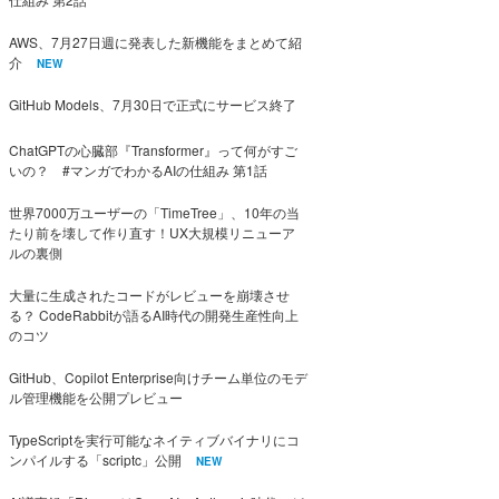
AWS、7月27日週に発表した新機能をまとめて紹
介
NEW
GitHub Models、7月30日で正式にサービス終了
ChatGPTの心臓部『Transformer』って何がすご
いの？ #マンガでわかるAIの仕組み 第1話
世界7000万ユーザーの「TimeTree」、10年の当
たり前を壊して作り直す！UX大規模リニューア
ルの裏側
大量に生成されたコードがレビューを崩壊させ
る？ CodeRabbitが語るAI時代の開発生産性向上
のコツ
GitHub、Copilot Enterprise向けチーム単位のモデ
ル管理機能を公開プレビュー
TypeScriptを実行可能なネイティブバイナリにコ
ンパイルする「scriptc」公開
NEW