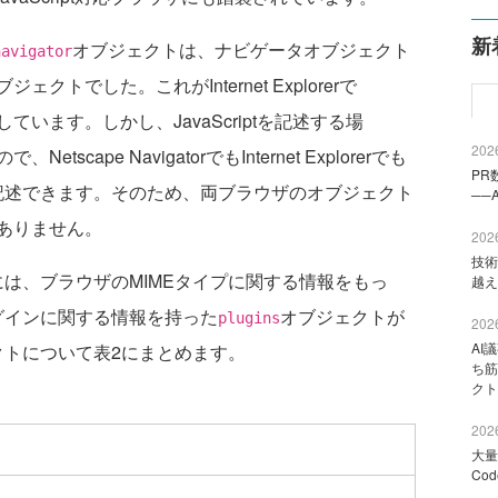
新
オブジェクトは、ナビゲータオブジェクト
navigator
トでした。これがInternet Explorerで
います。しかし、JavaScriptを記述する場
2026
scape NavigatorでもInternet Explorerでも
PR
記述できます。そのため、両ブラウザのオブジェクト
──
ありません。
2026
技術
は、ブラウザのMIMEタイプに関する情報をもっ
越え
グインに関する情報を持った
オブジェクトが
plugins
2026
AI
クトについて表2にまとめます。
ち筋
クト
2026
大量
Co