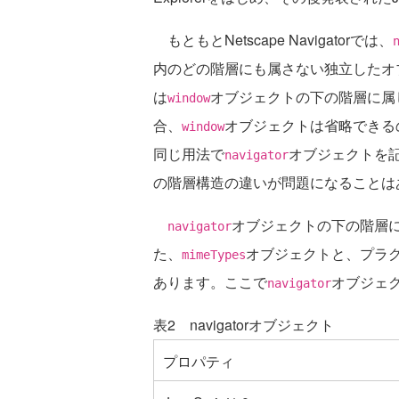
もともとNetscape Navigatorでは、
内のどの階層にも属さない独立したオブジェク
は
オブジェクトの下の階層に属して
window
合、
オブジェクトは省略できるので、Net
window
同じ用法で
オブジェクトを
navigator
の階層構造の違いが問題になることは
オブジェクトの下の階層に
navigator
た、
オブジェクトと、プラ
mimeTypes
あります。ここで
オブジェ
navigator
表2 navigatorオブジェクト
プロパティ