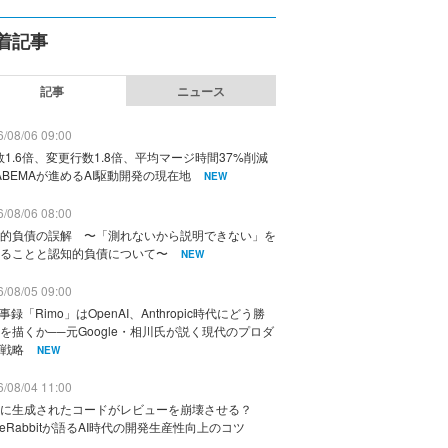
着記事
記事
ニュース
/08/06 09:00
数1.6倍、変更行数1.8倍、平均マージ時間37%削減
ABEMAが進めるAI駆動開発の現在地
NEW
/08/06 08:00
的負債の誤解 〜「測れないから説明できない」を
ることと認知的負債について〜
NEW
/08/05 09:00
議事録「Rimo」はOpenAI、Anthropic時代にどう勝
を描くか──元Google・相川氏が説く現代のプロダ
戦略
NEW
/08/04 11:00
に生成されたコードがレビューを崩壊させる？
deRabbitが語るAI時代の開発生産性向上のコツ