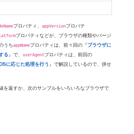
プロパティ、
プロパテ
deName
appVersion
プロパティなどが、ブラウザの種類やバージ
latform
のうち
プロパティは、前々回の『
ブラウザに
appName
する
』で、
プロパティは、前回の
userAgent
トのOSに応じた処理を行う
』で解説しているので、併せ
値を返すか、次のサンプルをいろいろなブラウザで