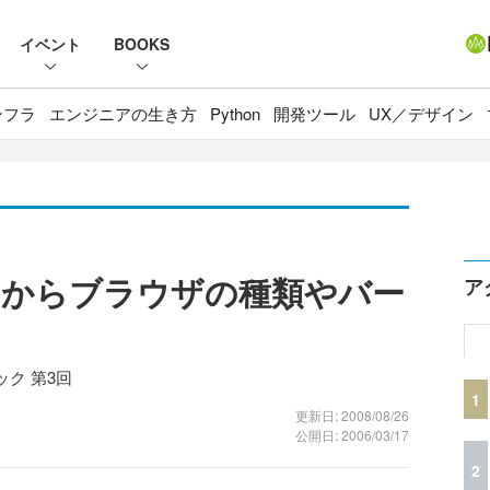
イベント
BOOKS
ンフラ
エンジニアの生き方
Python
開発ツール
UX／デザイン
トからブラウザの種類やバー
ア
ク 第3回
1
更新日: 2008/08/26
公開日: 2006/03/17
2