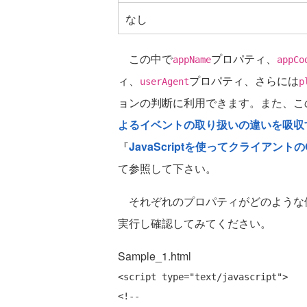
なし
この中で
プロパティ、
appName
appCo
ィ、
プロパティ、さらには
userAgent
p
ョンの判断に利用できます。また、こ
よるイベントの取り扱いの違いを吸収
『
JavaScriptを使ってクライアン
て参照して下さい。
それぞれのプロパティがどのような
実行し確認してみてください。
Sample_1.html
<script type=
"text/javascript"
>

<!--
