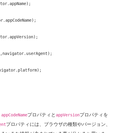
tor.appName);

r.appCodeName);

tor.appVersion);

,navigator.userAgent);

、
プロパティと
プロパティを
appCodeName
appVersion
プロパティには、ブラウザの種類やバージョン、
ent