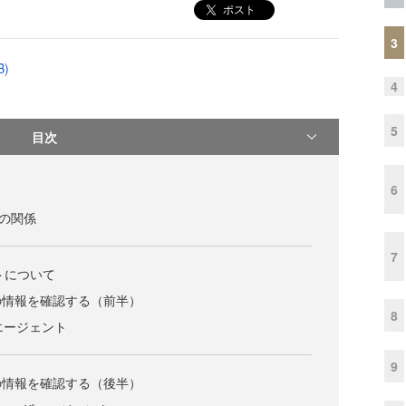
ポスト
3
B)
4
5
目次
6
ウザの関係
7
クトについて
の情報を確認する（前半）
8
ザエージェント
9
の情報を確認する（後半）