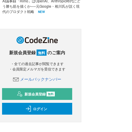
AI議事録「Rimo」はOpenAI、Anthropic時代にど
う勝ち筋を描くか──元Google・相川氏が説く現
代のプロダクト戦略
NEW
新規会員登録
のご案内
無料
・全ての過去記事が閲覧できます
・会員限定メルマガを受信できます
メールバックナンバー
新規会員登録
無料
ログイン