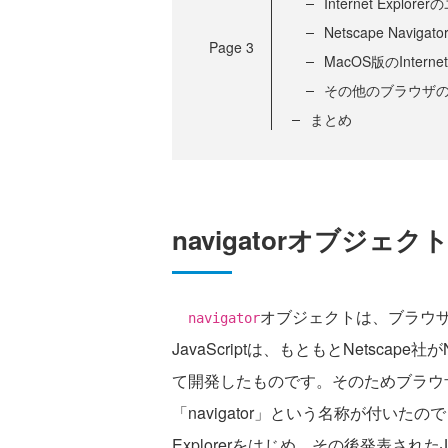
Internet Expl
Netscape Navi
Page
3
MacOS版のIntern
その他のブラウザ
まとめ
navigatorオブジェ
オブジェクトは、ブラウ
navigator
JavaScriptは、もともとNetscape社
て開発したものです。そのためブラウ
「navigator」という名称が付いたの
Explorerをはじめ、その後発表された