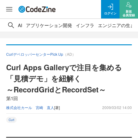
新規
ログイン
会員登録
AI
アプリケーション開発
インフラ
エンジニアの生き
CurlデベロッパーセンターPick Up
（AD）
Curl Apps Galleryで注目を集める
「見積デモ」を紐解く
～RecordGridとRecordSet～
第1回
株式会社カール 宮崎 直人
[著]
2009/03/02 14:00
Curl