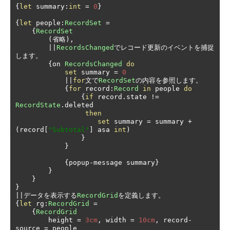
{
let
 summary
:
int
=
0
}
{
let
 people
:
RecordSet
=
{
RecordSet
(省略),
||
RecordsChanged
でレコード更新のイベントを捕捉
します。
{
on 
RecordsChanged
do
set
 summary 
=
0
||
for
文で
RecordSet
の内容を参照します。
{
for
 record
:
Record
in
 people 
do
{
if
 record
.
state 
!=
RecordState
.
deleted 

then
set
 summary 
=
 summary 
+
(
record
[
"Subtotal"
]
 asa 
int
)
}
}
{
popup
-
message summary
}
}
}
}
||データを表示する
RecordGrid
を定義します。
{
let
 rg
:
RecordGrid
=
{
RecordGrid
        height 
=
3cm
,
 width 
=
10cm
,
 record
-
source 
=
 people
