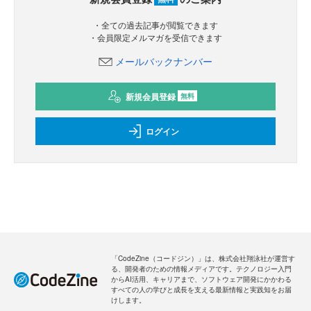
・全ての過去記事が閲覧できます
・会員限定メルマガを受信できます
メールバックナンバー
新規会員登録
無料
ログイン
「CodeZine（コードジン）」は、株式会社翔泳社が運営す
る、開発者のための情報メディアです。テクノロジー入門
からAI活用、キャリアまで、ソフトウェア開発にかかわる
すべての人の学びと成長を支える最新情報と実践知をお届
けします。