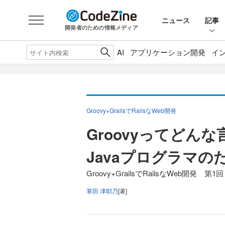
ニュース
記事
開発者のための情報メディア
AI
アプリケーション開発
イ
Groovy+GrailsでRailsなWeb開発
Groovyってどんな
Javaプログラマのた
Groovy+GrailsでRailsなWeb開発 第1回
掌田 津耶乃
[著]