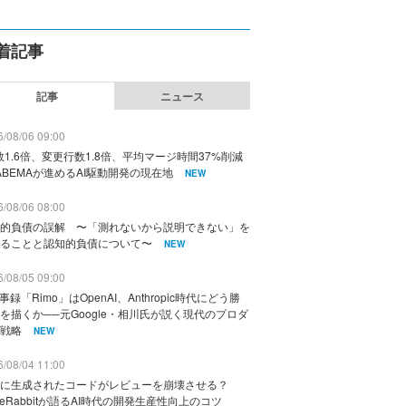
着記事
記事
ニュース
/08/06 09:00
数1.6倍、変更行数1.8倍、平均マージ時間37%削減
ABEMAが進めるAI駆動開発の現在地
NEW
/08/06 08:00
的負債の誤解 〜「測れないから説明できない」を
ることと認知的負債について〜
NEW
/08/05 09:00
議事録「Rimo」はOpenAI、Anthropic時代にどう勝
を描くか──元Google・相川氏が説く現代のプロダ
戦略
NEW
/08/04 11:00
に生成されたコードがレビューを崩壊させる？
deRabbitが語るAI時代の開発生産性向上のコツ