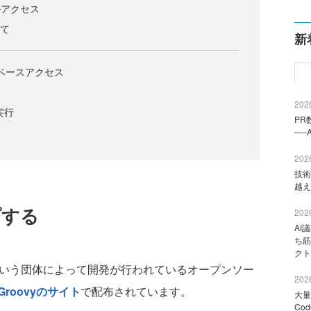
イルアクセス
いて
新
ータベースアクセス
2026
実行
PR
──
2026
技術
越え
プする
2026
AI
ち筋
クト
dationという団体によって開発が行われているオープンソー
2026
Groovyのサイト
で配布されています。
大量
Co