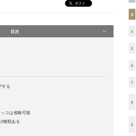
ポスト
3
目次
4
5
6
7
プする
8
！
カッコは省略可能
2種類ある
9