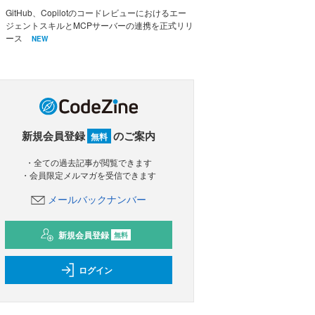
GitHub、Copilotのコードレビューにおけるエー
ジェントスキルとMCPサーバーの連携を正式リリ
ース
NEW
新規会員登録
のご案内
無料
・全ての過去記事が閲覧できます
・会員限定メルマガを受信できます
メールバックナンバー
新規会員登録
無料
ログイン