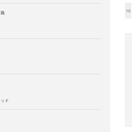
10
定義
ト
し
ソッド