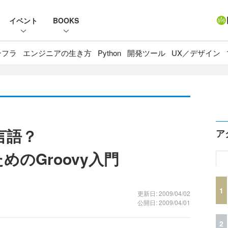
イベント
BOOKS
ンフラ
エンジニアの生き方
Python
開発ツール
UX／デザイン
言語？
ア
めのGroovy入門
1
更新日: 2009/04/02
公開日: 2009/04/01
2