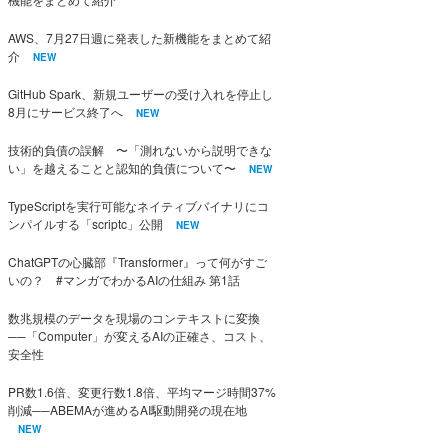
AWS、7月27日週に発表した新機能をまとめて紹
介
NEW
GitHub Spark、新規ユーザーの受け入れを停止し
8月にサービス終了へ
NEW
技術的負債の誤解 〜「測れないから説明できな
い」を越えることと認知的負債について〜
NEW
TypeScriptを実行可能なネイティブバイナリにコ
ンパイルする「scriptc」公開
NEW
ChatGPTの心臓部『Transformer』って何がすご
いの？ #マンガでわかるAIの仕組み 第1話
数兆規模のデータを現場のコンテキストに変換
──「Computer」が変えるAIの正確さ、コスト、
安全性
PR数1.6倍、変更行数1.8倍、平均マージ時間37%
削減──ABEMAが進めるAI駆動開発の現在地
NEW