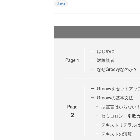
Java
はじめに
Page
1
対象読者
なぜGroovyなのか？
Groovyをセットアッ
Groovyの基本文法
Page
型宣言はいらない
2
セミコロン、引数
テキストリテラルは
テキストの演算