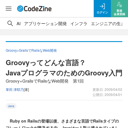
新規
ログイン
会員登録
AI
アプリケーション開発
インフラ
エンジニアの生き
Groovy+GrailsでRailsなWeb開発
Groovyってどんな言語？
JavaプログラマのためのGroovy入門
Groovy+GrailsでRailsなWeb開発 第1回
掌田 津耶乃
[著]
更新日: 2009/04/02
公開日: 2009/04/01
Java
Ruby on Railsの登場以後、さまざまな言語でRailsタイプの
フレームワークが普及する中、Javaは一人取り残されていまし