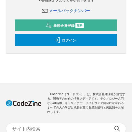
・会員限定メルマガを受信できます
メールバックナンバー
新規会員登録
無料
ログイン
「CodeZine（コードジン）」は、株式会社翔泳社が運営す
る、開発者のための情報メディアです。テクノロジー入門
からAI活用、キャリアまで、ソフトウェア開発にかかわる
すべての人の学びと成長を支える最新情報と実践知をお届
けします。