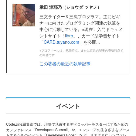
掌田 津耶乃（ショウダ ツヤノ）
三文ライター＆三流プログラマ。主にビギ
ナーに向けたプログラミング関連の執筆を
中心に活動している。※現在、入門ドキュメ
ントサイト「
libro
」、カード型学習サイト
「
CARD.tuyano.com
」を公開...
※プロフィールは、執筆時点、または直近の記事の寄稿時点で
の内容です
この著者の最近の執筆記事
イベント
CodeZine編集部では、現場で活躍するデベロッパーをスターにするための
カンファレンス「Developers Summit」や、エンジニアの生きざまをブース
トするためのイベント「Developers Boost」など、さまざまなカンファレ