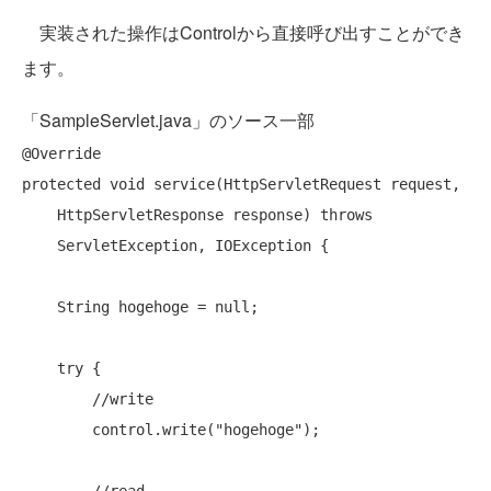
実装された操作はControlから直接呼び出すことができ
ます。
「SampleServlet.java」のソース一部
protected
void
 service(HttpServletRequest request,

    HttpServletResponse response) 
throws
    ServletException, IOException {

    String hogehoge = 
null
;

try
 {

//write
        control.write(
"hogehoge"
);
