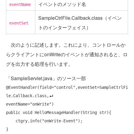
イベントのメソッド名
eventName
SampleCtrlFile.Callback.class（イベン
eventSet
トのインターフェイス）
次のように記述します。これにより、コントロールか
らクライアントにonWriteのイベントが通知されると、ロ
グを出力する処理を行います。
「SampleServlet.java」のソース一部
@EventHandler(field=
"control"
,eventSet=SampleCtrlFi
le.Callback.class,
eventName=
"onWrite"
public
void
 HelloMessageHandler(String str){

    ctgry.info(
"onWrite-Event"
);
