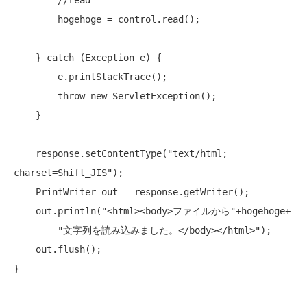
//read
        hogehoge = control.read();

    } 
catch
 (Exception e) {

        e.printStackTrace();

throw
new
 ServletException();

    }

    response.setContentType(
"text/html; 
charset=Shift_JIS"
);

    PrintWriter out = response.getWriter();

    out.println(
"<html><body>ファイルから"
+hogehoge+

"文字列を読み込みました。</body></html>"
);

    out.flush();
