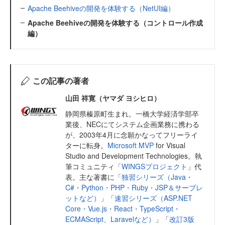
Apache Beehiveの開発を体験する（NetUI編）
Apache Beehiveの開発を体験する（コントロール作成
編）
この記事の著者
山田 祥寛（ヤマダ ヨシヒロ）
静岡県榛原町生まれ。一橋大学経済学部卒
業後、NECにてシステム企画業務に携わる
が、2003年4月に念願かなってフリーライ
ターに転身。
Microsoft MVP
for Visual
Studio and Development Technologies。執
筆コミュニティ「
WINGSプロジェクト
」代
表。主な著書に「
独習シリーズ（Java・
C#・Python・PHP・Ruby・JSP＆サーブレ
ットなど）
」「
速習シリーズ（ASP.NET
Core・Vue.js・React・TypeScript・
ECMAScript、Laravelなど）
」「
改訂3版