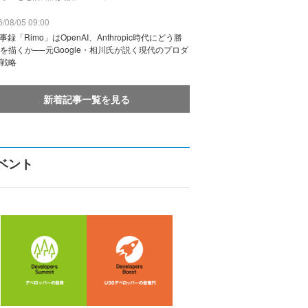
/08/05 09:00
議事録「Rimo」はOpenAI、Anthropic時代にどう勝
を描くか──元Google・相川氏が説く現代のプロダ
戦略
新着記事一覧を見る
ベント