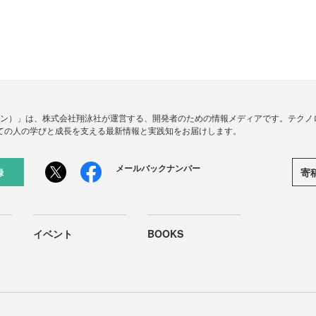
ードジン）」は、株式会社翔泳社が運営する、開発者のための情報メディアです。テク
ての人の学びと成長を支える最新情報と実践知をお届けします。
メールバックナンバー
寄
録
イベント
BOOKS