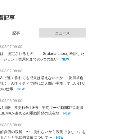
着記事
記事
ニュース
/08/07 09:00
は「測定されるもの」──Grafana Labsが検証した
エージェント実用化までの6つの疑い
NEW
/08/07 08:00
AIで速く作れても成果は増えないのか──及川卓也
説く、AIネイティブ時代に人間が手放してはいけな
つの仕事
NEW
/08/06 09:00
数1.6倍、変更行数1.8倍、平均マージ時間37%削減
ABEMAが進めるAI駆動開発の現在地
NEW
/08/06 08:00
的負債の誤解 〜「測れないから説明できない」を
ることと認知的負債について〜
NEW