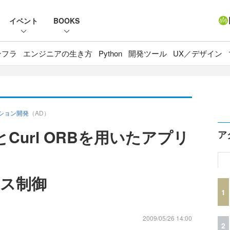
イベント
BOOKS
ンフラ
エンジニアの生き方
Python
開発ツール
UX／デザイン
ケーション開発
（AD）
orkとCurl ORBを用いたアプリ
ア
ス制御
1
2009/05/26 14:00
2