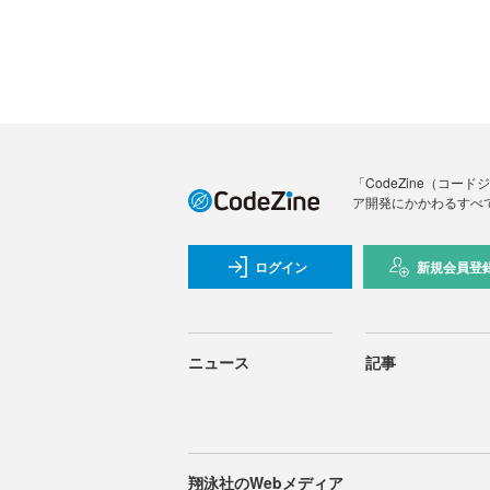
「CodeZine（コ
ア開発にかかわるすべ
ログイン
新規会員登
ニュース
記事
翔泳社のWebメディア