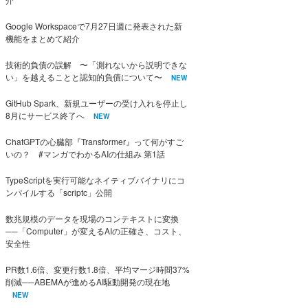
Google Workspaceで7月27日週に発表された新
機能をまとめて紹介
技術的負債の誤解 〜「測れないから説明できな
い」を越えることと認知的負債について〜
NEW
GitHub Spark、新規ユーザーの受け入れを停止し
8月にサービス終了へ
NEW
ChatGPTの心臓部『Transformer』って何がすご
いの？ #マンガでわかるAIの仕組み 第1話
TypeScriptを実行可能なネイティブバイナリにコ
ンパイルする「scriptc」公開
数兆規模のデータを現場のコンテキストに変換
──「Computer」が変えるAIの正確さ、コスト、
安全性
PR数1.6倍、変更行数1.8倍、平均マージ時間37%
削減──ABEMAが進めるAI駆動開発の現在地
NEW