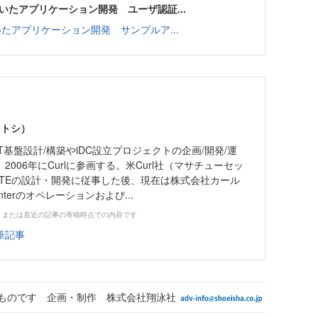
ORBを用いたアプリケーション開発 ユーザ認証...
ORBを用いたアプリケーション開発 サンプルア...
ヒトシ）
T基盤設計/構築やiDC設立プロジェクトの企画/開発/運
006年にCurlに参画する。米Curl社（マサチューセッ
re RTEの設計・開発に従事した後、現在は株式会社カール
Centerのオペレーションおよび...
、または直近の記事の寄稿時点での内容です
筆記事
ものです 企画・制作 株式会社翔泳社