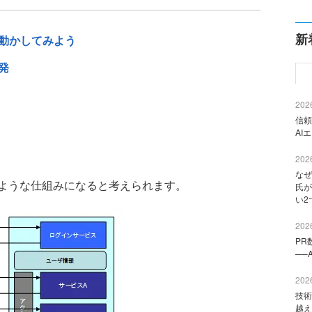
新
を動かしてみよう
発
2026
信頼
AI
2026
なぜ
ような仕組みになると考えられます。
氏が
い2
2026
PR
──
2026
技術
越え