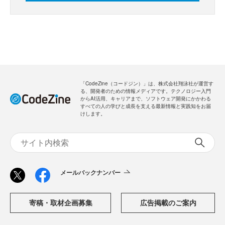
「CodeZine（コードジン）」は、株式会社翔泳社が運営す
る、開発者のための情報メディアです。テクノロジー入門
からAI活用、キャリアまで、ソフトウェア開発にかかわる
すべての人の学びと成長を支える最新情報と実践知をお届
けします。
メールバックナンバー
寄稿・取材企画募集
広告掲載のご案内