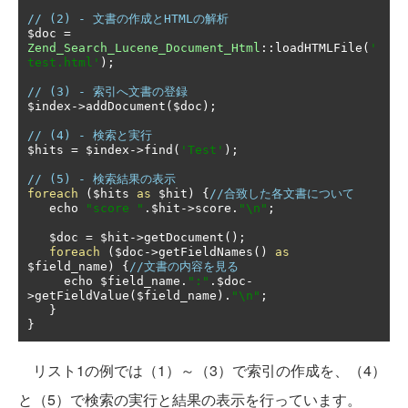
// (2) - 文書の作成とHTMLの解析
$doc 
=
Zend_Search_Lucene_Document_Html
::
loadHTMLFile
(
'
test.html'
);
// (3) - 索引へ文書の登録
$index
->
addDocument
(
$doc
);
// (4) - 検索と実行
$hits 
=
 $index
->
find
(
'Test'
);
// (5) - 検索結果の表示
foreach
(
$hits 
as
 $hit
)
{
//合致した各文書について
   echo 
"score "
.
$hit
->
score
.
"\n"
;
   $doc 
=
 $hit
->
getDocument
();
foreach
(
$doc
->
getFieldNames
()
as
$field_name
)
{
//文書の内容を見る
     echo $field_name
.
":"
.
$doc
-
>
getFieldValue
(
$field_name
).
"\n"
;
}
}
リスト1の例では（1）～（3）で索引の作成を、（4）
と（5）で検索の実行と結果の表示を行っています。