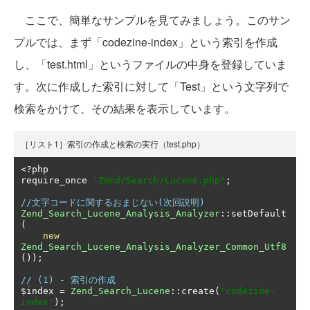
ここで、簡単なサンプルを見てみましょう。このサン
プルでは、まず「codezine-index」という索引を作成
し、「test.html」というファイルの中身を登録していま
す。次に作成した索引に対して「Test」という文字列で
検索をかけて、その結果を表示しています。
［リスト1］索引の作成と検索の実行（test.php）
<?
php

require_once 
'Zend/Search/Lucene.php'
;
//文字コードに関するおまじない(次回説明)
Zend_Search_Lucene_Analysis_Analyzer
::
setDefault
(
new
Zend_Search_Lucene_Analysis_Analyzer_Common_Utf8
());
// (1) - 索引の作成
$index 
=
Zend_Search_Lucene
::
create
(
'codezine-
index'
);