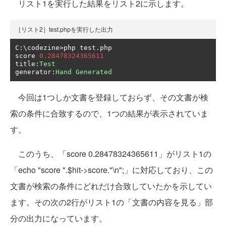
リスト1を実行した結果をリスト2に示します。
［リスト2］test.phpを実行した出力
C
:
\codezine
>
php test
.
php

score 
0.28478324365611
title
:
Test
generator
:
Hand
Generated
今回は1つしか文書を登録しておらず、その文書が検
索の条件に合致するので、1つの結果が表示されていま
す。
このうち、「score 0.28478324365611」がリスト1の
「echo "score ".$hit->score."\n";」に対応しており、この
文書が検索の条件にどれだけ合致していたかを示してい
ます。その次の2行がリスト1の「文書の内容を見る」部
分の出力になっています。