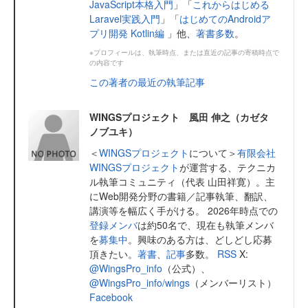
JavaScript本格入門
」「
これからはじめる
Laravel実践入門
」「
はじめてのAndroidア
プリ開発 Kotlin編
」他、
著書多数
。
※プロフィールは、執筆時点、または直近の記事の寄稿時点で
の内容です
この著者の最近の執筆記事
WINGSプロジェクト 風田 伸之（カゼタ
ノブユキ）
＜
WINGSプロジェクト
について＞
有限会社
WINGSプロジェクト
が運営する、テクニカ
ル執筆コミュニティ（代表 山田祥寛）。主
にWeb開発分野の書籍／記事執筆、翻訳、
講演等を幅広く手がける。 2026年時点での
登録メンバ
は約50名で、現在も執筆メンバ
を
募集中
。興味のある方は、どしどし応募
頂きたい。
著書
、
記事
多数。
RSS
X:
@WingsPro_info
（公式）、
@WingsPro_info/wings
（メンバーリスト）
Facebook