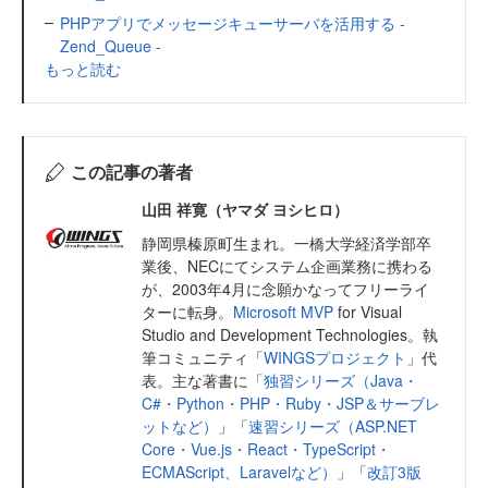
PHPアプリでメッセージキューサーバを活用する -
Zend_Queue -
もっと読む
この記事の著者
山田 祥寛（ヤマダ ヨシヒロ）
静岡県榛原町生まれ。一橋大学経済学部卒
業後、NECにてシステム企画業務に携わる
が、2003年4月に念願かなってフリーライ
ターに転身。
Microsoft MVP
for Visual
Studio and Development Technologies。執
筆コミュニティ「
WINGSプロジェクト
」代
表。主な著書に「
独習シリーズ（Java・
C#・Python・PHP・Ruby・JSP＆サーブレ
ットなど）
」「
速習シリーズ（ASP.NET
Core・Vue.js・React・TypeScript・
ECMAScript、Laravelなど）
」「
改訂3版