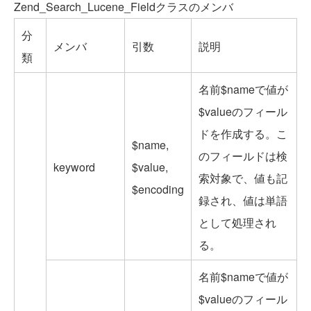
Zend_Search_Lucene_Fieldクラスのメンバ
分
メンバ
引数
説明
類
名前$nameで値が
$valueのフィール
ドを作成する。こ
$name,
のフィールドは検
keyword
$value,
索対象で、値も記
$encoding
録され、値は単語
として処理され
る。
名前$nameで値が
$valueのフィール