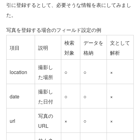
引に登録するとして、必要そうな情報を表にしてみまし
た。
写真を登録する場合のフィールド設定の例
検索
データを
文として
項目
説明
対象
格納
解析
撮影し
location
○
○
×
た場所
撮影し
date
○
○
×
た日付
写真の
url
×
○
×
URL