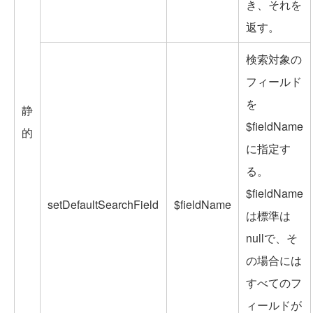
き、それを
返す。
検索対象の
フィールド
を
静
$fieldName
的
に指定す
る。
$fieldName
setDefaultSearchField
$fieldName
は標準は
nullで、そ
の場合には
すべてのフ
ィールドが