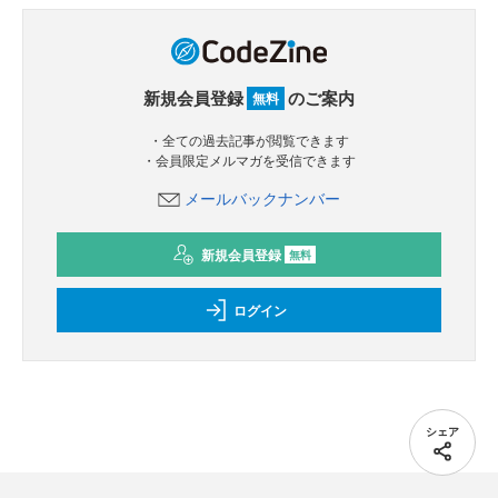
新規会員登録
のご案内
無料
・全ての過去記事が閲覧できます
・会員限定メルマガを受信できます
メールバックナンバー
新規会員登録
無料
ログイン
シェア