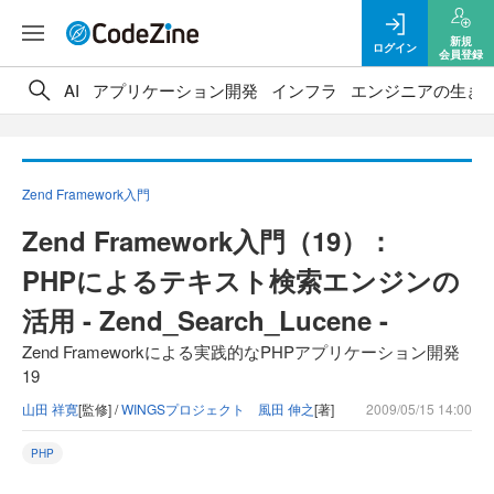
新規
ログイン
会員登録
AI
アプリケーション開発
インフラ
エンジニアの生き
Zend Framework入門
Zend Framework入門（19）：
PHPによるテキスト検索エンジンの
活用 - Zend_Search_Lucene -
Zend Frameworkによる実践的なPHPアプリケーション開発
19
山田 祥寛
[監修] /
WINGSプロジェクト 風田 伸之
[著]
2009/05/15 14:00
PHP