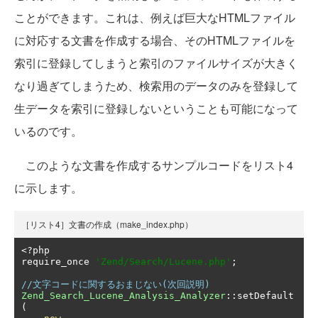
ことができます。これは、例えば巨大なHTMLファイル
に対応する文書を作成する場合、そのHTMLファイルを
索引に登録してしまうと索引のファイルサイズが大きく
なり過ぎてしまうため、検索用のデータのみを登録して
生データを索引に登録しないということも可能になって
いるのです。
このような文書を作成するサンプルコードをリスト4
に示します。
［リスト4］文書の作成（make_index.php）
<?
php

require_once 
'Zend/Search/Lucene.php'
;
//文字コードに関するおまじない(次回説明)
Zend_Search_Lucene_Analysis_Analyzer
::
setDefault
(