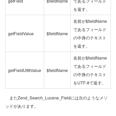
getField
$fieldName
であるフィールド
を返す。
名前が$fieldName
であるフィールド
getFieldValue
$fieldName
の中身のテキスト
を返す。
名前が$fieldName
であるフィールド
getFieldUtf8Value
$fieldName
の中身のテキスト
をUTF-8で返す。
またZend_Search_Lucene_Fieldには次のようなメソ
ッドがあります。