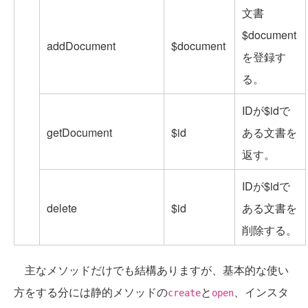
文書
$document
addDocument
$document
を登録す
る。
IDが$idで
getDocument
$id
ある文書を
返す。
IDが$idで
delete
$id
ある文書を
削除する。
主なメソッドだけでも結構ありますが、基本的な使い
方をする分には静的メソッドの
と
、インスタ
create
open