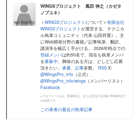
WINGSプロジェクト 風田 伸之（カゼタ
ノブユキ）
＜
WINGSプロジェクト
について＞
有限会社
WINGSプロジェクト
が運営する、テクニカ
ル執筆コミュニティ（代表 山田祥寛）。主
にWeb開発分野の書籍／記事執筆、翻訳、
講演等を幅広く手がける。 2026年時点での
登録メンバ
は約50名で、現在も執筆メンバ
を
募集中
。興味のある方は、どしどし応募
頂きたい。
著書
、
記事
多数。
RSS
X:
@WingsPro_info
（公式）、
@WingsPro_info/wings
（メンバーリスト）
Facebook
※プロフィールは、執筆時点、または直近の記事の寄稿時点で
の内容です
この著者の最近の執筆記事